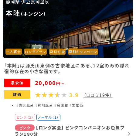
静岡県 伊豆長岡温泉
本陣
（ホンジン）
一人宴会
ロングプラン
貸切可能
早割キャンペーン
「本陣」は源氏山東側の古奈地区にある、12室のみの隠れ
宿的存在の小さな宿です。
20,000
最安値
円～
3.9
評価
（口コミ19件）
#露天風呂
#貸切風呂
#会議室
#繁華街
ピンク（2）
ノーマル（1）
【ロング宴会】 ピンクコンパニオンお色気プ
ピンク
ラン180分