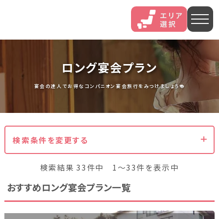
人気エリア
ロング宴会プラン
石和
伊香保
熱海
宴会の達人でお得なコンパニオン宴会旅行をみつけましょう🍻
伊豆長岡
穴原
鬼怒川
いわき湯本
越後湯沢
三谷
検索条件を変更する
山中
あわら
菊池
検索結果 33件中 1～33件を表示中
おすすめロング宴会プラン一覧
北海道・東北
北海道(13)
岩手県(3)
山形県(3)
宮城県(8)