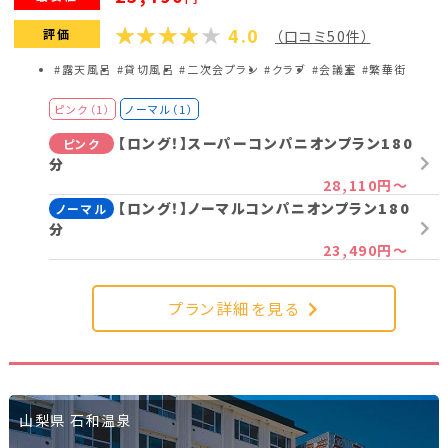
4.0
評価
（口コミ50件）
プラン詳細を見る
#露天風呂
#貸切風呂
#二次会プラン
#クラブ
#会議室
#繁華街
ピンク（1）
ノーマル（1）
【ロング！】スーパーコンパニオンプラン180
ピンク
分
28,110円～
【ロング！】ノーマルコンパニオンプラン180
ノーマル
分
23,490円～
プラン詳細を見る
山梨県 石和温泉