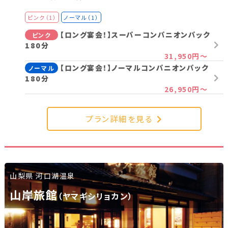
ピンク（1）
ノーマル（1）
【ロング宴会！】スーパーコンパニオンパック
ピンク
180分
31,950円～
【ロング宴会！】ノーマルコンパニオンパック
ノーマル
180分
26,950円～
プラン詳細を見る
山梨県 河口湖温泉
山岸旅館
（ヤマギシリョカン）