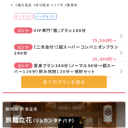
#露天風呂
#貸切風呂
#クラブ
#繁華街
ピンク（3）
ノーマル（1）
VIP専門『極』プラン180分
ピンク
75,500円～
【二次会付！】超スーパーコンパニオンプラン
ピンク
240分
35,000円～
変身プラン240分（ノーマル90分→超スー
ピンク
パー120分）飲み放題120分＋焼酎セット
31,500円～
【二次会付！】ノーマルコンパニオンプラン
ノーマル
240分（飲み放題120分）
27,300円～
静岡県 熱海温泉
プラン詳細を見る
旅館立花
（リョカンタチバナ）