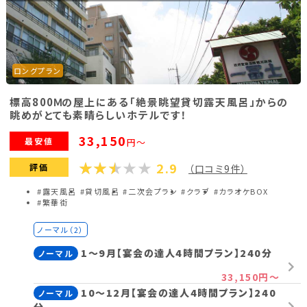
ロングプラン
標高800Ｍの屋上にある「絶景眺望貸切露天風呂」からの
眺めがとても素晴らしいホテルです！
33,150
最安値
円～
2.9
評価
（口コミ9件）
#露天風呂
#貸切風呂
#二次会プラン
#クラブ
#カラオケBOX
#繁華街
ノーマル（2）
1～9月【宴会の達人4時間プラン】240分
ノーマル
33,150円～
10～12月【宴会の達人4時間プラン】240
ノーマル