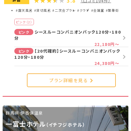
3.8
（口コミ104件）
#露天風呂
#貸切風呂
#二次会プラン
#クラブ
#会議室
#繁華街
ピンク（2）
シースルーコンパニオンパック120分・180
ピンク
分
22,180円～
【20代確約】シースルーコンパニオンパック
ピンク
120分・180分
24,380円～
プラン詳細を見る
群馬県 伊香保温泉
一富士ホテル
（イチフジホテル）