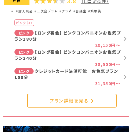
3.8
評価
（口コミ85件）
44,200円～
#露天風呂
#二次会プラン
#クラブ
#会議室
#繁華街
ノーマルコンパニオン3時間パック
ノーマル
35,450円～
ピンク（3）
ノーマルコンパニオン4時間パック
ノーマル
【ロング宴会】 ピンクコンパニオンお色気プ
ピンク
ラン180分
39,450円～
29,150円～
ノーマルコンパニオン5時間パック
ノーマル
【ロング宴会】 ピンクコンパニオンお色気プ
ピンク
44,450円～
ラン240分
38,500円～
クレジットカード決済可能 お色気プラン
ピンク
プラン詳細を見る
150分
31,350円～
プラン詳細を見る