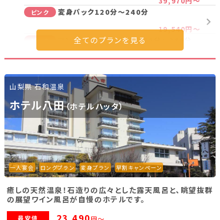
39,970円～
変身パック120分～240分
ピンク
19,540円～
マンツーマン変身パック120分～240分
ピンク
34,800円～
【一人宴会】ピンクコンパニオンパック120
ピンク
分～480分
山梨県 石和温泉
45,280円～
【一人宴会】変身パック120分～240分
ホテル八田
ピンク
（ホテルハッタ）
40,110円～
ノーマルコンパニオンパック120分～360
ノーマル
分
18,520円～
ノーマルコンパニオン「マンツーマン」パック
ノーマル
一人宴会
ロングプラン
変身プラン
早割キャンペーン
120分～360分
29,740円～
癒しの天然温泉！石造りの広々とした露天風呂と、眺望抜群
【一人宴会】ノーマルコンパニオンパック
ノーマル
の展望ワイン風呂が自慢のホテルです。
120分～360分
35,050円～
23,490
最安値
円～