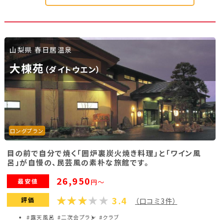
山梨県 春日居温泉
大棟苑
（ダイトウエン）
ロングプラン
目の前で自分で焼く「囲炉裏炭火焼き料理」と「ワイン風
呂」が自慢の、民芸風の素朴な旅館です。
26,950
最安値
円～
3.4
評価
（口コミ3件）
#露天風呂
#二次会プラン
#クラブ