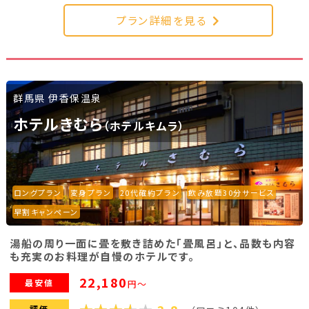
プラン詳細を見る
群馬県 伊香保温泉
ホテルきむら
（ホテルキムラ）
ロングプラン
変身プラン
20代確約プラン
飲み放題30分サービス
早割キャンペーン
湯船の周り一面に畳を敷き詰めた「畳風呂」と、品数も内容
も充実のお料理が自慢のホテルです。
22,180
最安値
円～
評価