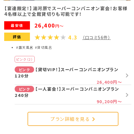
スルー）120分・180分
【宴達限定！】湯河原でスーパーコンパニオン宴会！お客様
32,900円～
4名様以上で全館貸切りも可能です！
【超熟女】【一人宴会】変身コスチュームコン
コスプレ
26,400
パニオンパック120分・180分
最安値
円～
32,900円～
4.3
評価
（口コミ56件）
#露天風呂
#貸切風呂
プラン詳細を見る
ピンク（2）
【貸切VIP！】スーパーコンパニオンプラン
ピンク
120分
26,400円～
【一人宴会！】スーパーコンパニオンプラン
ピンク
240分
90,200円～
プラン詳細を見る