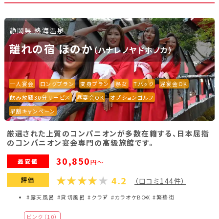
静岡県 熱海温泉
離れの宿 ほのか
（ハナレノヤドホノカ）
一人宴会
ロングプラン
変身プラン
熟女
Tバック
遅宴会OK
飲み放題30分サービス
昼宴会OK
オプションゴルフ
早割キャンペーン
厳選された上質のコンパニオンが多数在籍する、日本屈指
のコンパニオン宴会専門の高級旅館です。
30,850
最安値
円～
4.2
評価
（口コミ144件）
#露天風呂
#貸切風呂
#クラブ
#カラオケBOX
#繁華街
ピンク（10）