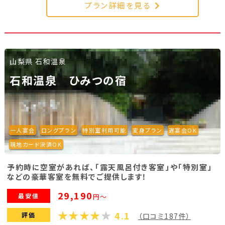
プラン詳細を見る
山梨県 石和温泉
石和温泉 ひみつの宿
一人宴会
ロングプラン
特別室利用可能
変身プラン
遅宴会OK
現地カード決済OK
予約時に空室があれば、「露天風呂付き客室」や「特別室」
などの豪華客室を無料でご提供します！
29,190
最安値
円～
4.1
評価
（口コミ187件）