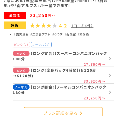
7階にある【展望露天風呂】からの眺望が自慢！！「甲府盆
地」や「南アルプス」が一望できます！
23,250
最安値
円～
4.2
評価
（口コミ4件）
#露天風呂
#二次会プラン
#クラブ
#会議室
#繁華街
ピンク（2）
ノーマル（1）
【ロング宴会！】スーパーコンパニオンパック
ピンク
180分
27,760円～
【ロング！変身パック4時間】(N120分
ピンク
→S120分)
33,920円～
【ロング宴会！】ノーマルコンパニオンパック
ノーマル
180分
23,250円～
プラン詳細を見る