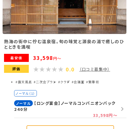
熱海の街中に佇む温泉宿。旬の味覚と源泉の湯で癒しのひ
とときを満喫
33,598
最安値
円～
0.0
評価
（口コミ募集中）
#露天風呂
#二次会プラン
#クラブ
#会議室
#繁華街
ノーマル（1）
【ロング宴会】ノーマルコンパニオンパック
ノーマル
240分
33,598円～