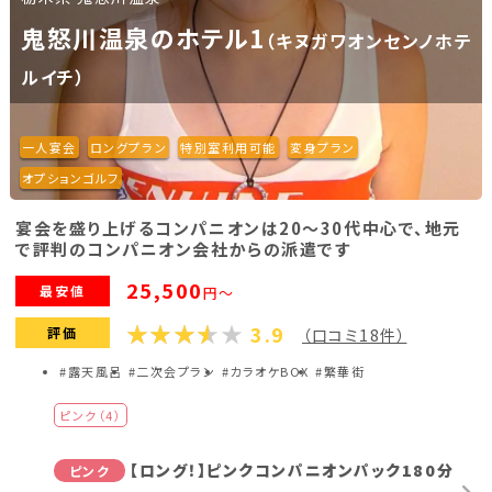
鬼怒川温泉のホテル1
（キヌガワオンセンノホテ
ルイチ）
一人宴会
ロングプラン
特別室利用可能
変身プラン
オプションゴルフ
宴会を盛り上げるコンパニオンは20～30代中心で、地元
で評判のコンパニオン会社からの派遣です
25,500
最安値
円～
3.9
評価
（口コミ18件）
#露天風呂
#二次会プラン
#カラオケBOX
#繁華街
ピンク（4）
【ロング！】ピンクコンパニオンパック180分
ピンク