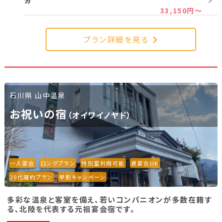
分
33,150円～
プラン詳細を見る
石川県 山中温泉
お祝いの宿
（オイワイノヤド）
一人宴会
ロングプラン
特別室利用可能
遅宴会OK
20代確約プラン
早割キャンペーン
多彩な温泉と客室を備え、若いコンパニオンが多数在籍す
る、北陸を代表する元祖宴会宿です。