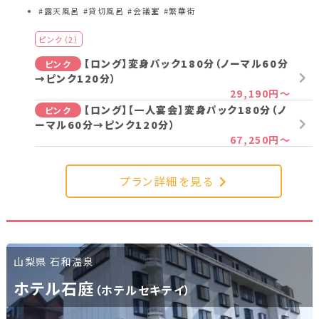
#露天風呂
#貸切風呂
#会議室
#繁華街
ピンク（2）
【ロング】変身パック180分（ノーマル60分
ピンク
→ピンク120分）
29,190円～
【ロング】【一人宴会】変身パック180分（ノ
ピンク
ーマル60分→ピンク120分）
67,250円～
プラン詳細を見る
山梨県 石和温泉
ホテル石庭
（ホテルセキテイ）