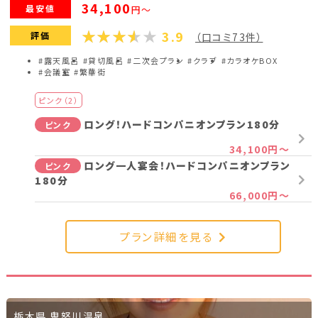
34,100
最安値
円～
3.9
評価
（口コミ73件）
#露天風呂
#貸切風呂
#二次会プラン
#クラブ
#カラオケBOX
#会議室
#繁華街
ピンク（2）
ロング！ハードコンパニオンプラン180分
ピンク
34,100円～
ロング一人宴会！ハードコンパニオンプラン
ピンク
180分
66,000円～
プラン詳細を見る
栃木県 鬼怒川温泉