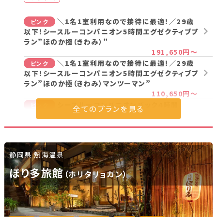
＼1名1室利用なので接待に最適！／29歳
ピンク
以下！シースルーコンパニオン5時間エグゼクティブプ
ラン”ほのか極（きわみ）”
191,650円～
＼1名1室利用なので接待に最適！／29歳
ピンク
以下！シースルーコンパニオン5時間エグゼクティブプ
ラン”ほのか極（きわみ）マンツーマン”
110,650円～
シースルーコンパニオンパック4時間
ピンク
30,850円～
合コン4時間パック（私服＋シースルー）シャ
ピンク
ンパン1本付き
68,350円～
静岡県 熱海温泉
シースルーコンパニオンパック5時間（まっ
ピンク
ほり多旅館
（ホリタリョカン）
たりパック）
36,150円～
接待にオススメ！シースルーコンパニオンパ
ピンク
ック5時間（極上パック）【お1人様OK】
57,150円～