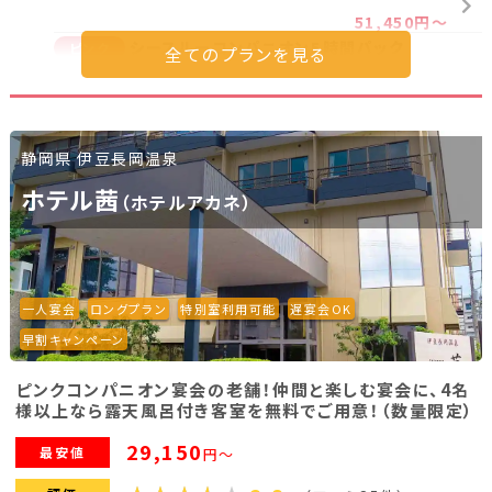
51,450円～
シースルーコンパニオン5時間パック
ピンク
44,450円～
【一人宴会！】シースルーコンパニオン4時間
ピンク
パック
107,450円～
静岡県 伊豆長岡温泉
【一人宴会！】シースルーコンパニオン5時間
ピンク
ホテル茜
（ホテルアカネ）
パック
122,450円～
【平日限定】シースルーコンパニオン3時間
ピンク
パック（日帰り昼宴会）
38,000円～
一人宴会
ロングプラン
特別室利用可能
遅宴会OK
【平日限定】シースルーコンパニオン4時間
ピンク
早割キャンペーン
パック（日帰り昼宴会）
42,000円～
ピンクコンパニオン宴会の老舗！仲間と楽しむ宴会に、4名
【平日限定】シースルーコンパニオン3時間
ピンク
様以上なら露天風呂付き客室を無料でご用意！（数量限定）
パック（日帰りカラオケBOX宴会）
40,200円～
29,150
最安値
円～
【平日限定】シースルーコンパニオン4時間
ピンク
パック（日帰りカラオケBOX宴会）