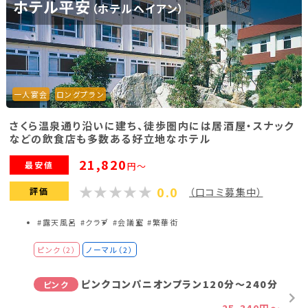
ホテル平安
（ホテルヘイアン）
一人宴会
ロングプラン
さくら温泉通り沿いに建ち、徒歩圏内には居酒屋・スナック
などの飲食店も多数ある好立地なホテル
21,820
最安値
円～
0.0
評価
（口コミ募集中）
#露天風呂
#クラブ
#会議室
#繁華街
ピンク（2）
ノーマル（2）
ピンクコンパニオンプラン120分～240分
ピンク
25,340円～