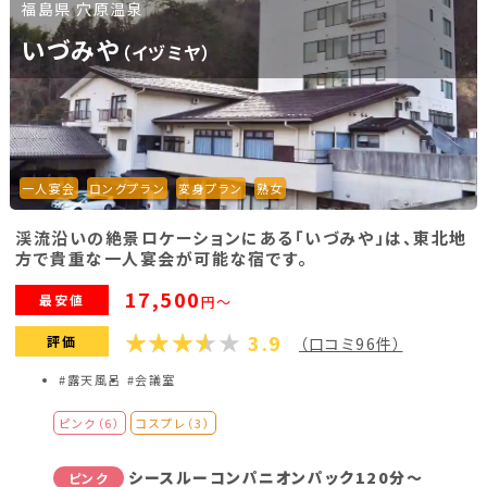
福島県 穴原温泉
福島県(26)
いづみや
（イヅミヤ）
関東
栃木県(17)
群馬県(25)
茨城県(4)
一人宴会
ロングプラン
変身プラン
熟女
埼玉県(1)
東京都(9)
千葉県(14)
渓流沿いの絶景ロケーションにある「いづみや」は、東北地
神奈川県(14)
方で貴重な一人宴会が可能な宿です。
17,500
最安値
円～
東海
3.9
評価
（口コミ96件）
静岡県(44)
愛知県(15)
岐阜県(5)
#露天風呂
#会議室
三重県(9)
ピンク（6）
コスプレ（3）
中部
シースルーコンパニオンパック120分～
ピンク