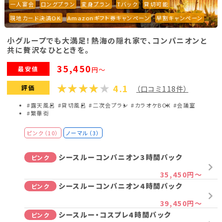
一人宴会
ロングプラン
変身プラン
Tバック
貸切可能
【超ロング！】シースルーコンパニオンパック
ピンク
現地カード決済OK
Amazonギフト券キャンペーン
早割キャンペーン
6時間（ゆったりパック）
97,150円～
小グループでも大満足！熱海の隠れ家で、コンパニオンと
変心パック4時間(ノーマル2時間→シース
ピンク
共に贅沢なひとときを。
ルー2時間)
43,250円～
35,450
最安値
円～
【平日限定】シースルーコンパニオンパック
ピンク
7時間（日帰り昼宴会パック）
4.1
評価
（口コミ118件）
84,550円～
#露天風呂
#貸切風呂
#二次会プラン
#カラオケBOX
#会議室
【平日限定】シースルーコンパニオンパック
ピンク
#繁華街
6時間（夜宴会パック）
61,750円～
ピンク（10）
ノーマル（3）
プラン詳細を見る
シースルーコンパニオン3時間パック
ピンク
35,450円～
シースルーコンパニオン4時間パック
ピンク
39,450円～
シースルー・コスプレ4時間パック
ピンク