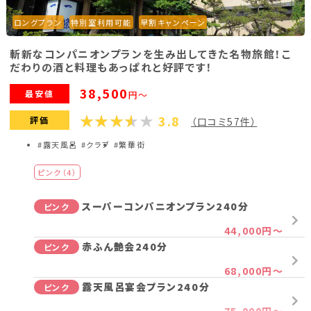
ロングプラン
特別室利用可能
早割キャンペーン
斬新なコンパニオンプランを生み出してきた名物旅館！こ
だわりの酒と料理もあっぱれと好評です！
38,500
最安値
円～
3.8
評価
（口コミ57件）
#露天風呂
#クラブ
#繁華街
ピンク（4）
スーパーコンパニオンプラン240分
ピンク
44,000円～
赤ふん艶会240分
ピンク
68,000円～
露天風呂宴会プラン240分
ピンク