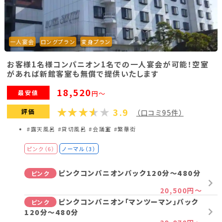
一人宴会
ロングプラン
変身プラン
お客様1名様コンパニオン1名での一人宴会が可能！空室
があれば新館客室も無償で提供いたします
18,520
最安値
円～
3.9
評価
（口コミ95件）
#露天風呂
#貸切風呂
#会議室
#繁華街
ピンク（6）
ノーマル（3）
ピンクコンパニオンパック120分～480分
ピンク
20,500円～
ピンクコンパニオン「マンツーマン」パック
ピンク
120分～480分