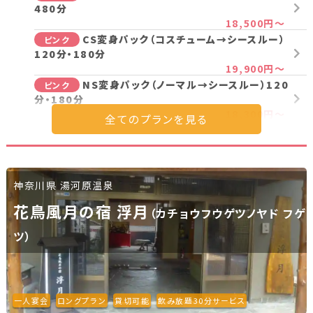
480分
新潟県(13)
山梨県(19)
長野県(14)
18,500円～
CS変身パック（コスチューム→シースルー）
ピンク
石川県(7)
福井県(3)
120分・180分
19,900円～
NS変身パック（ノーマル→シースルー）120
ピンク
関西
分・180分
18,300円～
滋賀県(2)
大阪府(2)
兵庫県(2)
【超熟女】変身コスチュームコンパニオンパ
コスプレ
ック120分・180分
19,500円～
四国
コスチュームコンパニオンパック120分・
コスプレ
神奈川県 湯河原温泉
180分
香川県(1)
愛媛県(1)
17,500円～
花鳥風月の宿 浮月
（カチョウフウゲツノヤド フゲ
【一人宴会】シースルーコンパニオンパック
ピンク
ツ）
120分～480分
九州・沖縄
37,200円～
【一人宴会】CS変身パック（コスチューム→
ピンク
福岡県(2)
熊本県(2)
シースルー）120分・180分
35,100円～
一人宴会
ロングプラン
貸切可能
飲み放題30分サービス
【一人宴会】NS変身パック（ノーマル→シー
ピンク