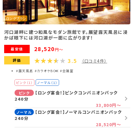
ロングプラン
河口湖畔に建つ和風なモダン旅館です。展望露天風呂に浸
かば眼下には河口湖が一面に広がります！
28,520
最安値
円～
3.5
評価
（口コミ4件）
#露天風呂
#カラオケBOX
#会議室
ピンク（1）
ノーマル（1）
【ロング宴会！】ピンクコンパニオンパック
ピンク
240分
33,800円～
【ロング宴会！】ノーマルコンパニオンパック
ノーマル
240分
28,520円～