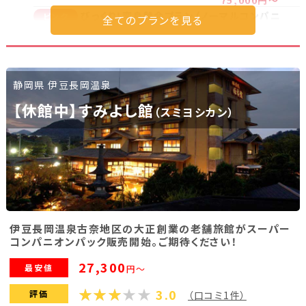
75,000円～
びっくり！変身艶会プラン（ノーマルコンパニ
ピンク
オン90分→スーパーコンパニオン120分）
38,500円～
プラン詳細を見る
静岡県 伊豆長岡温泉
【休館中】すみよし館
（スミヨシカン）
伊豆長岡温泉古奈地区の大正創業の老舗旅館がスーパー
コンパニオンパック販売開始。ご期待ください！
27,300
最安値
円～
3.0
評価
（口コミ1件）