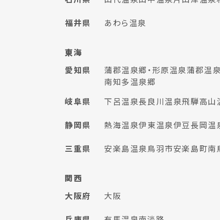
福井県
あわら温泉
東海
愛知県
蒲郡温泉郷・形原温泉
蒲郡温泉
南知多温泉郷
岐阜県
下呂温泉
長良川温泉
飛騨高山
静岡県
熱海温泉
伊東温泉
伊豆長岡温
三重県
安楽島温泉
鳥羽市安楽島町
南
関西
大阪府
大阪
兵庫県
有馬温泉
南淡路