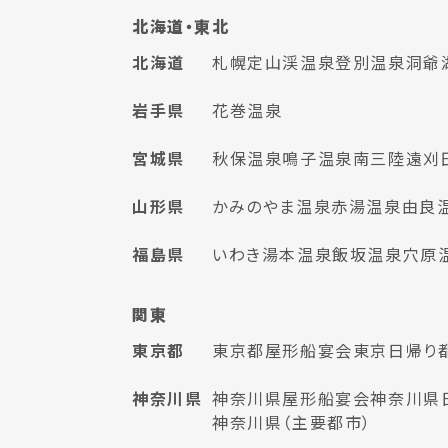
北海道・東北
北海道
札幌
定山渓温泉
登別温泉
洞爺
岩手県
花巻温泉
宮城県
秋保温泉
鳴子温泉
南三陸
遠刈
山形県
かみのやま温泉
赤湯温泉
由良
福島県
いわき湯本温泉
飯坂温泉
穴原
関東
東京都
東京都屋形船宴会
東京日帰り
神奈川県
神奈川県屋形船宴会
神奈川県
神奈川県（主要都市）