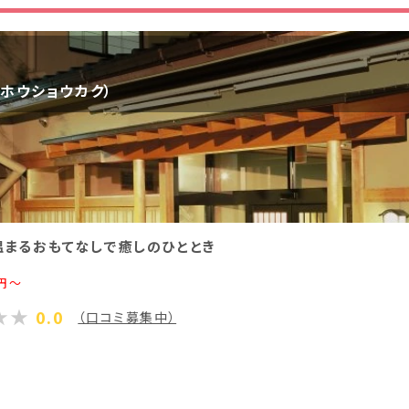
香川県(1)
愛媛県(1)
ドホウショウカク）
温まるおもてなしで癒しのひととき
円～
0.0
（口コミ募集中）