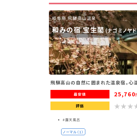
滋賀県(2)
大阪府(2)
兵庫県(2)
岐阜県 飛騨高山温泉
九州・沖縄
和みの宿 宝生閣
（ナゴミノヤ
福岡県(2)
熊本県(2)
飛騨高山の自然に囲まれた温泉宿。心
25,760
最安値
評価
#露天風呂
ノーマル（1）