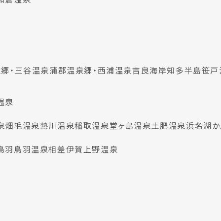
郷・三谷温泉
蒲郡温泉郷・西浦温泉
吉良海岸
知多半島
笹戸
温泉
泉
畑毛温泉
熱川温泉
稲取温泉
堂ヶ島温泉
土肥温泉
浜名湖か
鳥羽
鳥羽温泉
相差
伊賀上野温泉