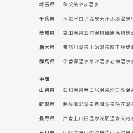
埼玉県
秩父美やま温泉
千葉県
木更津
白子温泉
天津小湊温泉
茨城県
袋田温泉
五浦温泉
磯原温泉
筑
栃木県
鬼怒川温泉
川治温泉
龍王峡
塩
群馬県
伊香保温泉
草津温泉
老神温泉
中部
山梨県
石和温泉
春日居温泉
河口湖温
新潟県
越後湯沢温泉
月岡温泉
咲花温
長野県
戸倉上山田温泉
浅間温泉
天竜
石川県
山代温泉
山中温泉
片山津温泉