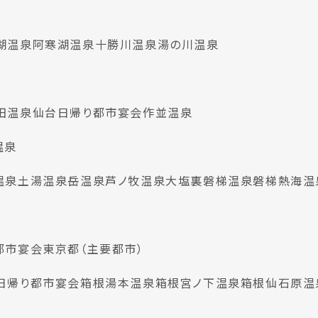
湖温泉
阿寒湖温泉
十勝川温泉
湯の川温泉
田温泉
仙台日帰り都市宴会
作並温泉
温泉
温泉
土湯温泉
岳温泉
芦ノ牧温泉
大塩裏磐梯温泉
磐梯熱海温
都市宴会
東京都（主要都市）
日帰り都市宴会
箱根湯本温泉
箱根宮ノ下温泉
箱根仙石原温