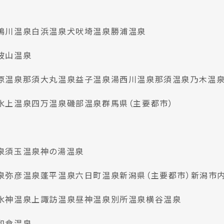
鴨川温泉
白浜温泉
犬吠埼温泉
勝浦温泉
波山温泉
原温泉
那須大丸温泉
益子温泉
湯西川温泉
那須温泉
乃木温
水上温泉
四万温泉
磯部温泉
群馬県（主要都市）
泉
須玉温泉
神の湯温泉
泉
弥彦温泉
蓬平温泉
六日町温泉
新潟県（主要都市）
新潟市
水神温泉
上諏訪温泉
昼神温泉
別所温泉
横谷温泉
和倉温泉