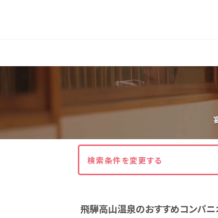
人気エリア
石和
伊香保
熱海
伊豆
北海道・東北
北海道(13)
岩手県(3)
山形県(3)
東海
検索条件を変更する
静岡県(44)
愛知県(15)
岐阜県(5)
飛騨高山温泉のおすすめコンパニ
関西