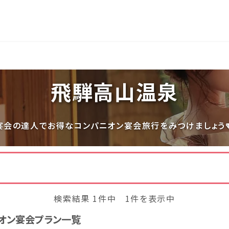
長岡
穴原
鬼怒川
いわき湯本
越後湯沢
飛騨高山温泉
関東
宮城県(8)
福島県(26)
栃木県(18)
群馬県(25
宴会の達人でお得なコンパニオン宴会旅行をみつけましょう
千葉県(14)
神奈川県(1
中部
三重県(9)
新潟県(13)
山梨県(19
検索結果 1件中 1件を表示中
福井県(3)
オン宴会プラン一覧
四国