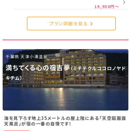
19,950円～
新潟県(13)
山梨県(19)
長野県(14)
石川県(7)
福井県(3)
プラン詳細を見る
関西
滋賀県(2)
大阪府(2)
兵庫県(2)
千葉県 天津小湊温泉
満ちてくる心の宿吉夢
（ミチテクルココロノヤド
四国
キチム）
香川県(1)
愛媛県(1)
九州・沖縄
福岡県(2)
熊本県(2)
海を見下ろす地上35メートルの屋上階にある「天空庭園露
天風呂」が宿の一番の自慢です！