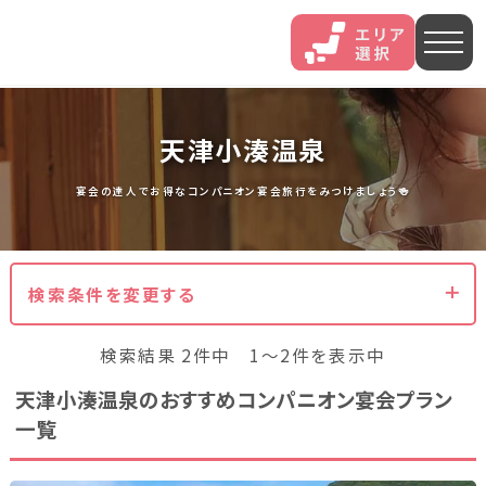
人気エリア
天津小湊温泉
石和
伊香保
熱海
宴会の達人でお得なコンパニオン宴会旅行をみつけましょう🍻
伊豆長岡
穴原
鬼怒川
検索条件を変更する
いわき湯本
越後湯沢
三谷
検索結果 2件中 1～2件を表示中
山中
あわら
菊池
天津小湊温泉のおすすめコンパニオン宴会プラン
一覧
北海道・東北
北海道(13)
岩手県(3)
山形県(3)
宮城県(8)