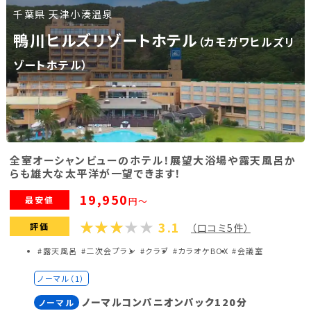
千葉県 天津小湊温泉
福島県(26)
鴨川ヒルズリゾートホテル
（カモガワヒルズリ
関東
ゾートホテル）
栃木県(17)
群馬県(25)
茨城県(4)
埼玉県(1)
東京都(9)
千葉県(14)
神奈川県(14)
全室オーシャンビューのホテル！展望大浴場や露天風呂か
らも雄大な太平洋が一望できます！
東海
19,950
最安値
円～
3.1
静岡県(44)
愛知県(15)
岐阜県(5)
評価
（口コミ5件）
#露天風呂
#二次会プラン
#クラブ
#カラオケBOX
#会議室
三重県(9)
ノーマル（1）
中部
ノーマルコンパニオンパック120分
ノーマル