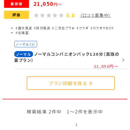
21,050
最安値
円～
0.0
評価
（口コミ募集中）
#露天風呂
#貸切風呂
#二次会プラン
#クラブ
#カラオケBOX
#会議室
ノーマル（1）
ノーマルコンパニオンパック120分（真珠の
ノーマル
宴プラン）
21,050円～
プラン詳細を見る
検索結果 2件中 1～2件を表示中
1