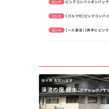
ピンクコンパニオンパック
ピンク
【ゴルフ付】ピンクコンパ
ピンク
【一人宴会！】両手にピン
ピンク
栃木県 鬼怒川温泉
渓流の宿 緑水
（ケイリュウノヤド