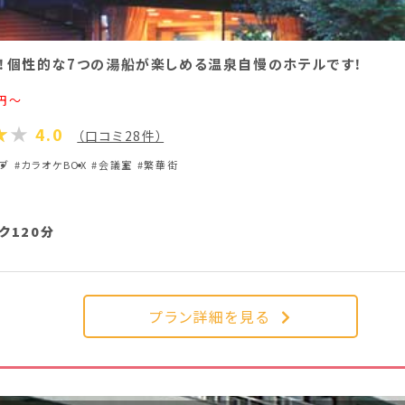
！個性的な7つの湯船が楽しめる温泉自慢のホテルです！
円～
4.0
（口コミ28件）
ラブ
#カラオケBOX
#会議室
#繁華街
ク120分
プラン詳細を見る