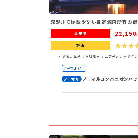
鬼怒川では数少ない自家源泉所有の宿
22,150
最安値
評価
#露天風呂
#貸切風呂
#二次会プラン
#ク
ノーマル（1）
ノーマルコンパニオンパッ
ノーマル