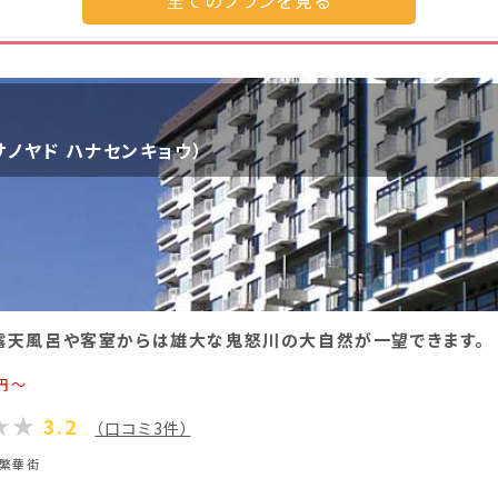
ル60分→ピンク120分)
ニオンパック120分
サノヤド ハナセンキョウ）
ニオンパック180分
20分(ノーマル60分→ピンク60分)
身プラン180分(ノーマル60分→ピンク120分)
露天風呂や客室からは雄大な鬼怒川の大自然が一望できます。
ラン120分
円～
ラン180分
3.2
（口コミ3件）
#繁華街
コンパニオンパック120分