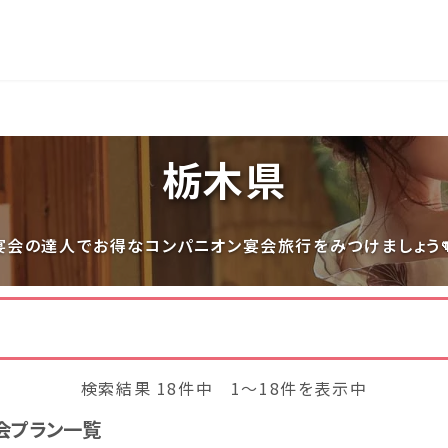
長岡
穴原
鬼怒川
いわき湯本
越後湯沢
栃木県
関東
宮城県(8)
福島県(26)
栃木県(18)
群馬県(25
宴会の達人でお得なコンパニオン宴会旅行をみつけましょう
千葉県(14)
神奈川県(1
中部
三重県(9)
新潟県(13)
山梨県(19
検索結果 18件中 1～18件を表示中
福井県(3)
会プラン一覧
四国