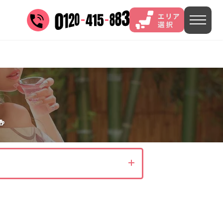
三谷
山中
あわら
菊池
)
茨城県(4)
埼玉県(1)
東京都(9)

5)
)
長野県(14)
石川県(7)