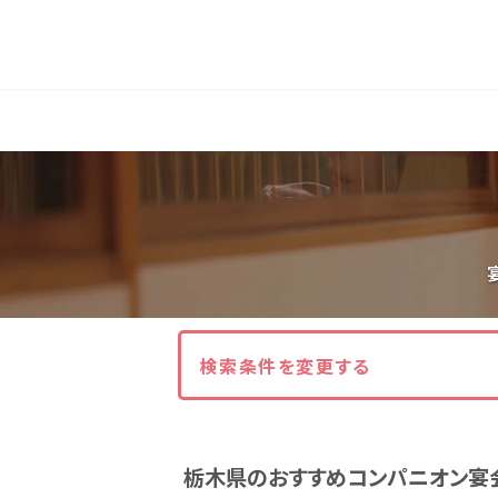
人気エリア
石和
伊香保
熱海
伊豆
北海道・東北
北海道(13)
岩手県(3)
山形県(3)
東海
検索条件を変更する
静岡県(44)
愛知県(15)
岐阜県(5)
栃木県のおすすめコンパニオン宴
関西