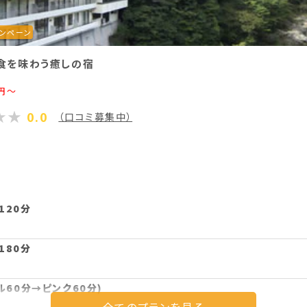
ンペーン
食を味わう癒しの宿
円～
0.0
（口コミ募集中）
120分
180分
ル60分→ピンク60分)