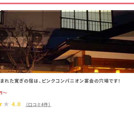
香川県(1)
愛媛県(1)
まれた寛ぎの宿は、ピンクコンパニオン宴会の穴場です！
円～
4.0
（口コミ4件）