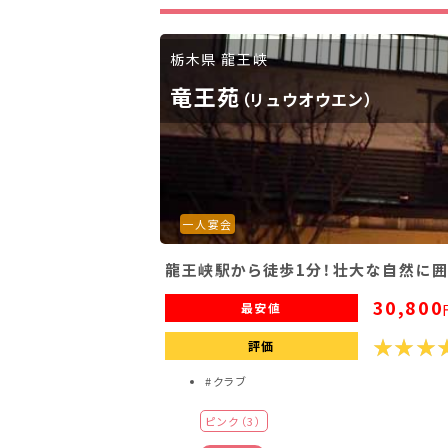
滋賀県(2)
大阪府(2)
兵庫県(2)
栃木県 龍王峡
九州・沖縄
竜王苑
（リュウオウエン）
福岡県(2)
熊本県(2)
一人宴会
龍王峡駅から徒歩1分！壮大な自然に囲
30,800
最安値
評価
#クラブ
ピンク（3）