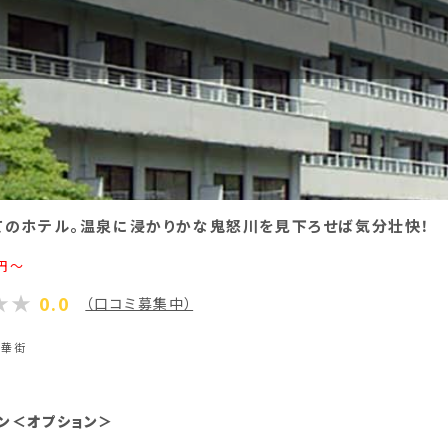
てのホテル。温泉に浸かりかな鬼怒川を見下ろせば気分壮快！
円～
0.0
（口コミ募集中）
繁華街
ン＜オプション＞