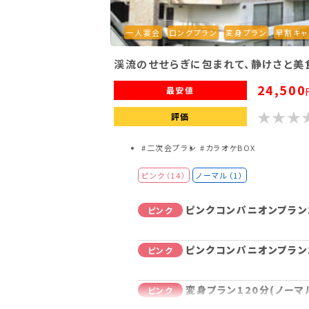
一人宴会
ロングプラン
変身プラン
早割キャ
渓流のせせらぎに包まれて、静けさと美
24,500
最安値
評価
#二次会プラン
#カラオケBOX
ピンク（14）
ノーマル（1）
ピンクコンパニオンプラン
ピンク
ピンクコンパニオンプラン
ピンク
変身プラン120分(ノーマ
ピンク