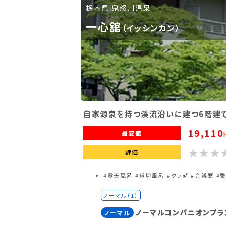
栃木県 鬼怒川温泉
一心舘
（イッシンカン）
自家源泉を持つ渓流沿いに建つ6階建
19,110
最安値
評価
#露天風呂
#貸切風呂
#クラブ
#会議室
#
ノーマル（1）
ノーマルコンパニオンプラ
ノーマル