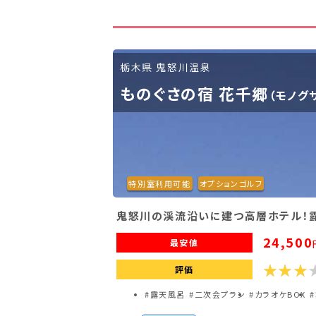
変身プラン180分(ノーマ
ピンク
【一人宴会！】ピンクコンパ
ピンク
栃木県 鬼怒川温泉
ものぐさの宿 花千郷
（モノグ
【一人宴会！】ピンクコンパ
ピンク
【一人宴会！】変身プラン1
ピンク
特別室利用可能
【一人宴会！】初心者応援変
オプションゴルフ
ピンク
鬼怒川の渓流沿いに建つ高層ホテル！
熟女ピンクコンパニオンプ
ピンク
24,500
最安値
熟女ピンクコンパニオンプ
ピンク
評価
#露天風呂
#二次会プラン
#カラオケBOX
【一人宴会！】熟女ピンク
ピンク