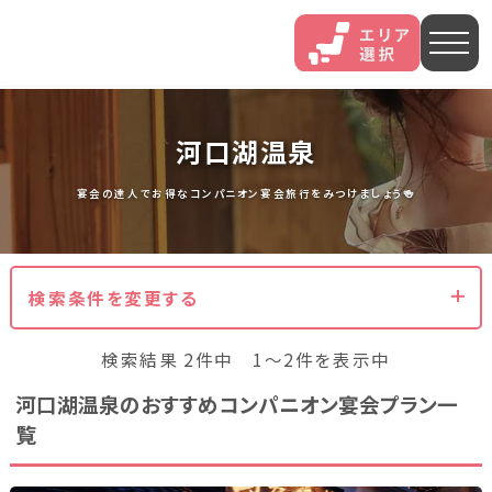
人気エリア
河口湖温泉
石和
伊香保
熱海
宴会の達人でお得なコンパニオン宴会旅行をみつけましょう🍻
伊豆長岡
穴原
鬼怒川
検索条件を変更する
いわき湯本
越後湯沢
三谷
検索結果 2件中 1～2件を表示中
山中
あわら
菊池
河口湖温泉のおすすめコンパニオン宴会プラン一
覧
北海道・東北
北海道(13)
岩手県(3)
山形県(3)
宮城県(8)