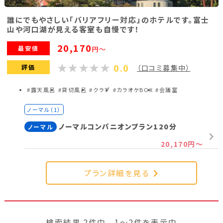
誰にでもやさしい「バリアフリー対応」のホテルです。富士
山や河口湖が見える客室も自慢です！
20,170
最安値
円～
0.0
評価
（口コミ募集中）
#露天風呂
#貸切風呂
#クラブ
#カラオケBOX
#会議室
ノーマル（1）
ノーマルコンパニオンプラン120分
ノーマル
20,170円～
プラン詳細を見る
検索結果 2件中 1～2件を表示中