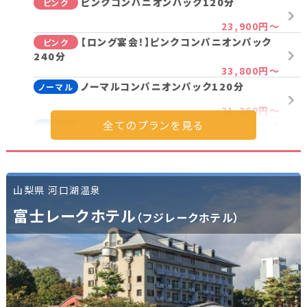
ピンクコンパニオンパック120分
ピンク
新潟県(13)
山梨県(19)
長野県(14)
23,900円～
【ロング宴会！】ピンクコンパニオンパック
ピンク
石川県(7)
福井県(3)
240分
33,800円～
関西
ノーマルコンパニオンパック120分
ノーマル
21,260円～
滋賀県(2)
大阪府(2)
兵庫県(2)
【ロング宴会！】ノーマルコンパニオンパック
ノーマル
240分
28,520円～
四国
山梨県 河口湖温泉
香川県(1)
愛媛県(1)
プラン詳細を見る
富士レークホテル
（フジレークホテル）
九州・沖縄
福岡県(2)
熊本県(2)