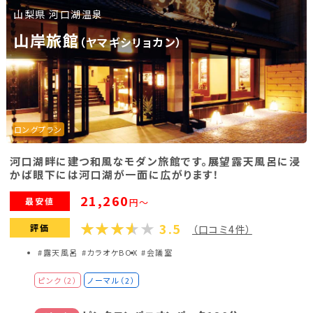
山梨県 河口湖温泉
福島県(26)
山岸旅館
（ヤマギシリョカン）
関東
栃木県(17)
群馬県(25)
茨城県(4)
埼玉県(1)
東京都(9)
千葉県(14)
ロングプラン
神奈川県(14)
河口湖畔に建つ和風なモダン旅館です。展望露天風呂に浸
かば眼下には河口湖が一面に広がります！
東海
21,260
最安値
円～
3.5
静岡県(44)
愛知県(15)
岐阜県(5)
評価
（口コミ4件）
#露天風呂
#カラオケBOX
#会議室
三重県(9)
ピンク（2）
ノーマル（2）
中部