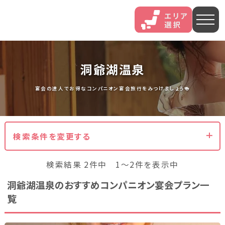
人気エリア
洞爺湖温泉
石和
伊香保
熱海
宴会の達人でお得なコンパニオン宴会旅行をみつけましょう🍻
伊豆長岡
穴原
鬼怒川
検索条件を変更する
いわき湯本
越後湯沢
三谷
検索結果 2件中 1～2件を表示中
山中
あわら
菊池
洞爺湖温泉のおすすめコンパニオン宴会プラン一
覧
北海道・東北
北海道(13)
岩手県(3)
山形県(3)
宮城県(8)