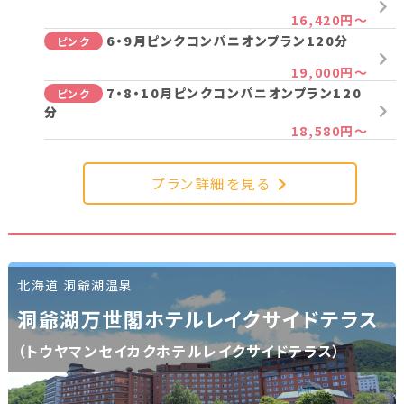
16,420円～
新潟県(13)
山梨県(19)
長野県(14)
6・9月ピンクコンパニオンプラン120分
ピンク
石川県(7)
福井県(3)
19,000円～
7・8・10月ピンクコンパニオンプラン120
ピンク
分
関西
18,580円～
滋賀県(2)
大阪府(2)
兵庫県(2)
プラン詳細を見る
四国
香川県(1)
愛媛県(1)
北海道 洞爺湖温泉
九州・沖縄
洞爺湖万世閣ホテルレイクサイドテラス
（トウヤマンセイカクホテルレイクサイドテラス）
福岡県(2)
熊本県(2)