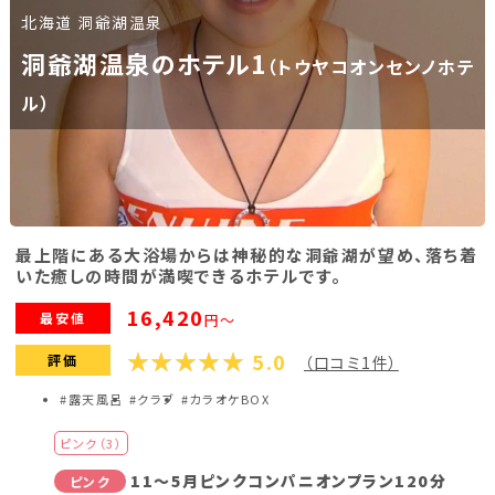
北海道 洞爺湖温泉
福島県(26)
洞爺湖温泉のホテル1
（トウヤコオンセンノホテ
関東
ル）
栃木県(17)
群馬県(25)
茨城県(4)
埼玉県(1)
東京都(9)
千葉県(14)
神奈川県(14)
最上階にある大浴場からは神秘的な洞爺湖が望め、落ち着
いた癒しの時間が満喫できるホテルです。
東海
16,420
最安値
円～
5.0
静岡県(44)
愛知県(15)
岐阜県(5)
評価
（口コミ1件）
#露天風呂
#クラブ
#カラオケBOX
三重県(9)
ピンク（3）
中部
11～5月ピンクコンパニオンプラン120分
ピンク