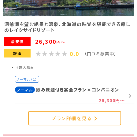
洞爺湖を望む絶景と温泉、北海道の味覚を堪能できる癒し
のレイクサイドリゾート
26,300
最安値
円～
0.0
評価
（口コミ募集中）
#露天風呂
ノーマル（1）
飲み放題付き宴会プラン×コンパニオン
ノーマル
26,300円～
プラン詳細を見る