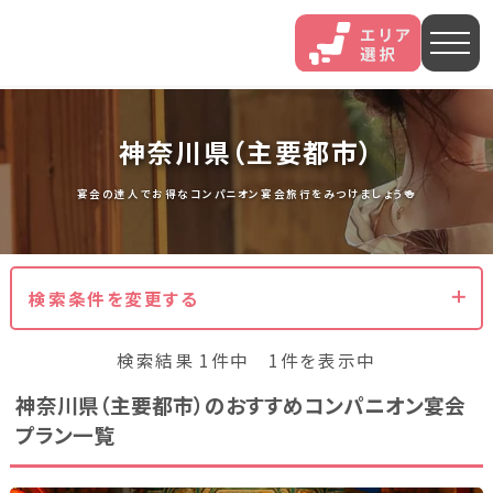
人気エリア
神奈川県（主要都市）
石和
伊香保
熱海
宴会の達人でお得なコンパニオン宴会旅行をみつけましょう🍻
伊豆長岡
穴原
鬼怒川
検索条件を変更する
いわき湯本
越後湯沢
三谷
検索結果 1件中 1件を表示中
山中
あわら
菊池
神奈川県（主要都市）のおすすめコンパニオン宴会
プラン一覧
北海道・東北
北海道(13)
岩手県(3)
山形県(3)
宮城県(8)