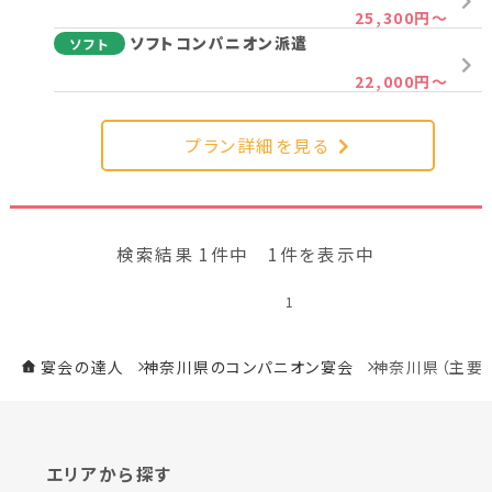
25,300円～
新潟県(13)
山梨県(19)
長野県(14)
ソフトコンパニオン派遣
ソフト
石川県(7)
福井県(3)
22,000円～
関西
プラン詳細を見る
滋賀県(2)
大阪府(2)
兵庫県(2)
検索結果 1件中 1件を表示中
四国
1
香川県(1)
愛媛県(1)
宴会の達人
神奈川県のコンパニオン宴会
神奈川県（主要
九州・沖縄
福岡県(2)
熊本県(2)
エリアから探す