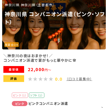
神奈川県 神奈川県（主要都市）
福島県(26)
神奈川県 コンパニオン派遣（ピンク・ソフ
ト）
関東
栃木県(17)
群馬県(25)
茨城県(4)
埼玉県(1)
東京都(9)
千葉県(14)
昼宴会OK
神奈川県(14)
＼神奈川の夜はおまかせ！／
コンパニオン派遣で宴がもっと華やかに🌸
東海
22,000
最安値
円～
0.0
静岡県(44)
愛知県(15)
岐阜県(5)
評価
（口コミ募集中）
三重県(9)
ピンク（1）
ソフト（1）
中部
ピンクコンパニオン派遣
ピンク