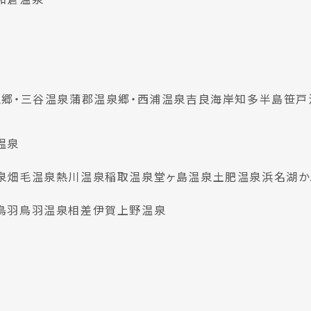
郷・三谷温泉
蒲郡温泉郷・西浦温泉
吉良海岸
知多半島
笹戸
温泉
泉
畑毛温泉
熱川温泉
稲取温泉
堂ヶ島温泉
土肥温泉
浜名湖か
鳥羽
鳥羽温泉
相差
伊賀上野温泉