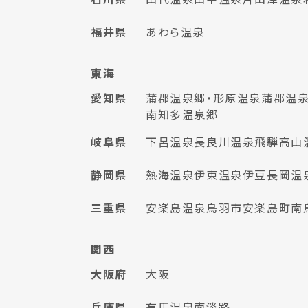
福井県
あわら温泉
東海
愛知県
蒲郡温泉郷・形原温泉
蒲郡温泉
南知多温泉郷
岐阜県
下呂温泉
長良川温泉
飛騨高山
静岡県
熱海温泉
伊東温泉
伊豆長岡温
三重県
安楽島温泉
鳥羽市安楽島町
南
関西
大阪府
大阪
兵庫県
有馬温泉
南淡路