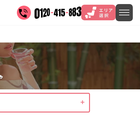
三谷
山中
あわら
菊池
)
茨城県(4)
埼玉県(1)
東京都(9)

4)
)
長野県(14)
石川県(7)