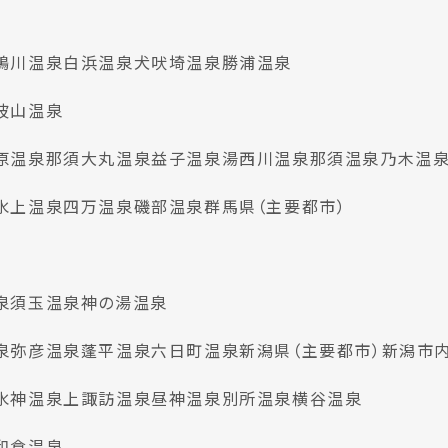
鴨川温泉
白浜温泉
犬吠埼温泉
勝浦温泉
波山温泉
原温泉
那須大丸温泉
益子温泉
湯西川温泉
那須温泉
乃木温
水上温泉
四万温泉
磯部温泉
群馬県（主要都市）
泉
須玉温泉
神の湯温泉
泉
弥彦温泉
蓬平温泉
六日町温泉
新潟県（主要都市）
新潟市
水神温泉
上諏訪温泉
昼神温泉
別所温泉
横谷温泉
和倉温泉