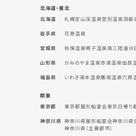
北海道・東北
北海道
札幌
定山渓温泉
登別温泉
洞爺
岩手県
花巻温泉
宮城県
秋保温泉
鳴子温泉
南三陸
遠刈
山形県
かみのやま温泉
赤湯温泉
由良
福島県
いわき湯本温泉
飯坂温泉
穴原
関東
東京都
東京都屋形船宴会
東京日帰り
神奈川県
神奈川県屋形船宴会
神奈川県
神奈川県（主要都市）