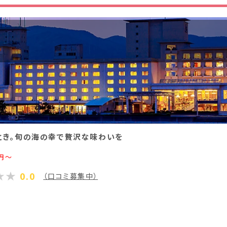
香川県(1)
愛媛県(1)
とき。旬の海の幸で贅沢な味わいを
円～
0.0
（口コミ募集中）