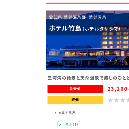
滋賀県(2)
大阪府(2)
兵庫県(2)
愛知県 蒲郡温泉郷・蒲郡温泉
九州・沖縄
ホテル竹島
（ホテルタケシマ）
福岡県(2)
熊本県(2)
三河湾の絶景と天然温泉で癒しのひと
23,100
最安値
評価
#露天風呂
ノーマル（1）