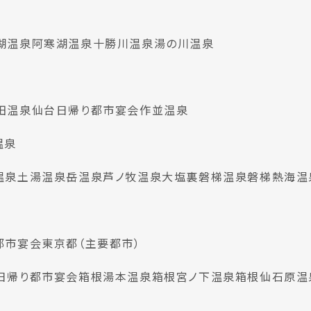
湖温泉
阿寒湖温泉
十勝川温泉
湯の川温泉
田温泉
仙台日帰り都市宴会
作並温泉
温泉
温泉
土湯温泉
岳温泉
芦ノ牧温泉
大塩裏磐梯温泉
磐梯熱海温
都市宴会
東京都（主要都市）
日帰り都市宴会
箱根湯本温泉
箱根宮ノ下温泉
箱根仙石原温