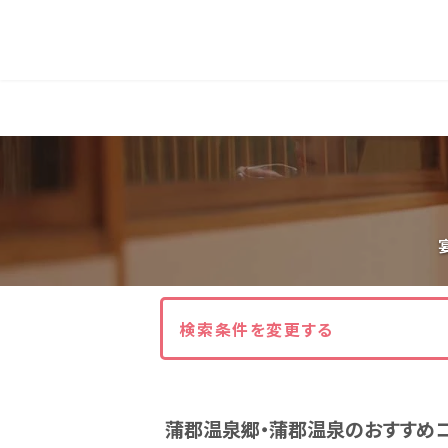
人気エリア
石和
伊香保
熱海
伊豆
北海道・東北
北海道(13)
岩手県(3)
山形県(3)
東海
検索条件を変更する
静岡県(44)
愛知県(15)
岐阜県(5)
蒲郡温泉郷・蒲郡温泉のおすすめ
関西