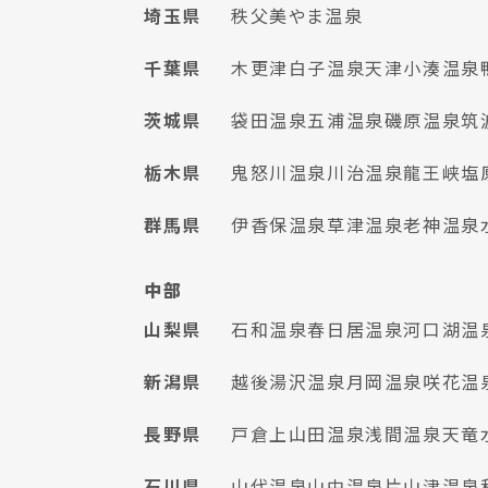
埼玉県
秩父美やま温泉
千葉県
木更津
白子温泉
天津小湊温泉
茨城県
袋田温泉
五浦温泉
磯原温泉
筑
栃木県
鬼怒川温泉
川治温泉
龍王峡
塩
群馬県
伊香保温泉
草津温泉
老神温泉
中部
山梨県
石和温泉
春日居温泉
河口湖温
新潟県
越後湯沢温泉
月岡温泉
咲花温
長野県
戸倉上山田温泉
浅間温泉
天竜
石川県
山代温泉
山中温泉
片山津温泉