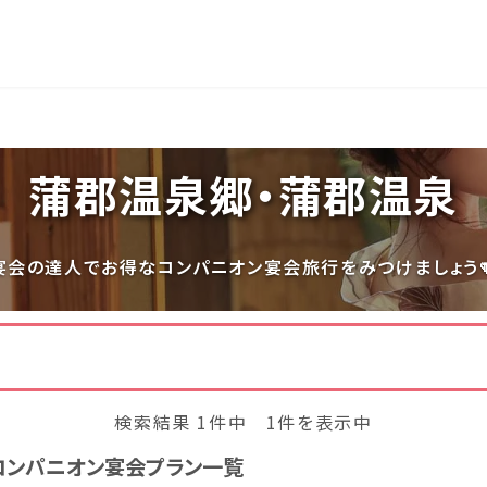
長岡
穴原
鬼怒川
いわき湯本
越後湯沢
蒲郡温泉郷・蒲郡温泉
関東
宮城県(8)
福島県(26)
栃木県(17)
群馬県(25
宴会の達人でお得なコンパニオン宴会旅行をみつけましょう
千葉県(14)
神奈川県(1
中部
三重県(9)
新潟県(13)
山梨県(19
検索結果 1件中 1件を表示中
福井県(3)
コンパニオン宴会プラン一覧
四国