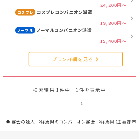
24,200円～
新潟県(13)
山梨県(19)
長野県(14)
コスプレコンパニオン派遣
コスプレ
石川県(7)
福井県(3)
19,800円～
ノーマルコンパニオン派遣
ノーマル
関西
15,400円～
滋賀県(2)
大阪府(2)
兵庫県(2)
プラン詳細を見る
四国
香川県(1)
愛媛県(1)
検索結果 1件中 1件を表示中
1
九州・沖縄
福岡県(2)
熊本県(2)
宴会の達人
群馬県のコンパニオン宴会
群馬県（主要都市