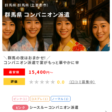
群馬県 群馬県（主要都市）
福島県(26)
群馬県 コンパニオン派遣
関東
栃木県(17)
群馬県(25)
茨城県(4)
埼玉県(1)
東京都(9)
千葉県(14)
神奈川県(14)
＼群馬の夜はおまかせ！／
コンパニオン派遣で宴がもっと華やかに🌸
東海
15,400
最安値
円～
0.0
静岡県(44)
愛知県(15)
岐阜県(5)
評価
（口コミ募集中）
三重県(9)
ピンク（1）
コスプレ（1）
ノーマル（1）
中部
シースルーコンパニオン派遣
ピンク