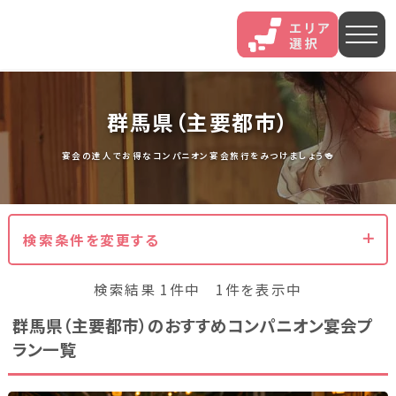
人気エリア
群馬県（主要都市）
石和
伊香保
熱海
宴会の達人でお得なコンパニオン宴会旅行をみつけましょう🍻
伊豆長岡
穴原
鬼怒川
検索条件を変更する
いわき湯本
越後湯沢
三谷
検索結果 1件中 1件を表示中
山中
あわら
菊池
群馬県（主要都市）のおすすめコンパニオン宴会プ
ラン一覧
北海道・東北
北海道(13)
岩手県(3)
山形県(3)
宮城県(8)