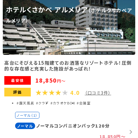
ホテルくさかべ アルメリア
（ホテルクサカベア
福島県(26)
ルメリア）
関東
栃木県(17)
群馬県(25)
茨城県(4)
埼玉県(1)
東京都(9)
千葉県(14)
高台にそびえる15階建てのお洒落なリゾートホテル！圧倒
神奈川県(14)
的な存在感と充実した施設があっぱれ！
18,850
最安値
円～
東海
4.0
評価
（口コミ3件）
静岡県(44)
愛知県(15)
岐阜県(5)
#露天風呂
#クラブ
#カラオケBOX
#会議室
三重県(9)
ノーマル（1）
ノーマルコンパニオンパック120分
ノーマル
中部
18,850円～