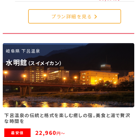
新潟県(13)
山梨県(19)
長野県(14)
プラン詳細を見る
石川県(7)
福井県(3)
関西
岐阜県 下呂温泉
滋賀県(2)
大阪府(2)
兵庫県(2)
水明館
（スイメイカン）
四国
香川県(1)
愛媛県(1)
九州・沖縄
下呂温泉の伝統と格式を楽しむ癒しの宿。美食と湯で贅沢
福岡県(2)
熊本県(2)
な時間を
22,960
最安値
円～