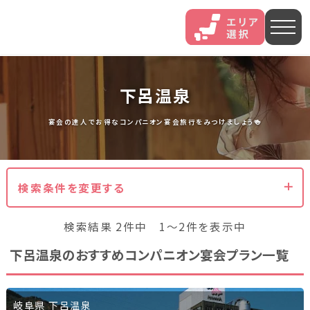
人気エリア
下呂温泉
石和
伊香保
熱海
宴会の達人でお得なコンパニオン宴会旅行をみつけましょう🍻
伊豆長岡
穴原
鬼怒川
検索条件を変更する
いわき湯本
越後湯沢
三谷
検索結果 2件中 1～2件を表示中
山中
あわら
菊池
下呂温泉のおすすめコンパニオン宴会プラン一覧
北海道・東北
北海道(13)
岩手県(3)
山形県(3)
宮城県(8)
岐阜県 下呂温泉