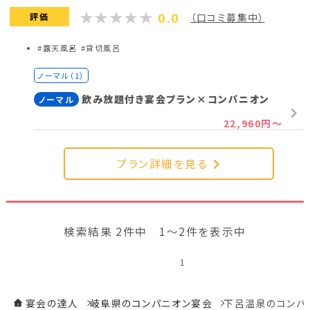
0.0
評価
（口コミ募集中）
#露天風呂
#貸切風呂
ノーマル（1）
飲み放題付き宴会プラン×コンパニオン
ノーマル
22,960円～
プラン詳細を見る
検索結果 2件中 1～2件を表示中
1
宴会の達人
岐阜県のコンパニオン宴会
下呂温泉のコンパ