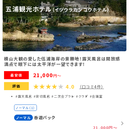
五浦観光ホテル
（イツウラカンコウホテル）
福島県(26)
関東
栃木県(17)
群馬県(25)
茨城県(4)
埼玉県(1)
東京都(9)
千葉県(14)
横山大観の愛した伍浦海岸の景勝地！露天風呂は開放感
神奈川県(14)
満点で眼下には太平洋が一望できます！
21,000
最安値
円～
東海
4.0
評価
（口コミ4件）
静岡県(44)
愛知県(15)
岐阜県(5)
#露天風呂
#貸切風呂
#二次会プラン
#クラブ
#会議室
三重県(9)
ノーマル（1）
呑遊パック
ノーマル
中部
21,000円～