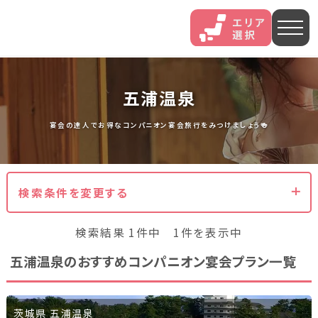
人気エリア
五浦温泉
石和
伊香保
熱海
宴会の達人でお得なコンパニオン宴会旅行をみつけましょう🍻
伊豆長岡
穴原
鬼怒川
検索条件を変更する
いわき湯本
越後湯沢
三谷
検索結果 1件中 1件を表示中
山中
あわら
菊池
五浦温泉のおすすめコンパニオン宴会プラン一覧
北海道・東北
北海道(13)
岩手県(3)
山形県(3)
宮城県(8)
茨城県 五浦温泉