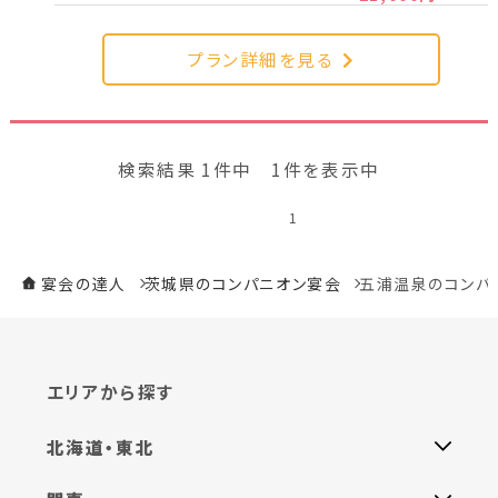
新潟県(13)
山梨県(19)
長野県(14)
プラン詳細を見る
石川県(7)
福井県(3)
関西
検索結果 1件中 1件を表示中
滋賀県(2)
大阪府(2)
兵庫県(2)
1
四国
宴会の達人
茨城県のコンパニオン宴会
五浦温泉のコンパ
香川県(1)
愛媛県(1)
九州・沖縄
エリアから探す
福岡県(2)
熊本県(2)
北海道・東北