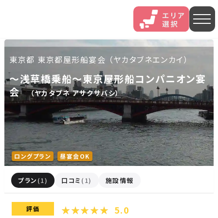
人気エリア
東京都 東京都屋形船宴会 （ヤカタブネエンカイ）
～浅草橋乗船～東京屋形船コンパニオン宴
石和
伊香保
熱海
会
（ヤカタブネ アサクサバシ）
伊豆長岡
穴原
鬼怒川
いわき湯本
越後湯沢
三谷
ロングプラン
昼宴会OK
山中
あわら
菊池
プラン
(1)
口コミ
(1)
施設情報
北海道・東北
5.0
評価
北海道(13)
岩手県(3)
山形県(3)
宮城県(8)