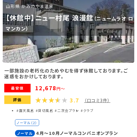
山形県 かみのやま温泉
福島県(26)
【休館中】ニュー村尾 浪漫館
（ニュームラオ ロ
関東
マンカン）
栃木県(17)
群馬県(25)
茨城県(4)
埼玉県(1)
東京都(9)
千葉県(14)
神奈川県(14)
一部施設の老朽化のためやむを得ず休館しております。ご
迷惑をおかけしております。
東海
12,678
最安値
円～
3.7
静岡県(44)
愛知県(15)
岐阜県(5)
評価
（口コミ3件）
#露天風呂
#貸切風呂
#二次会プラン
#クラブ
三重県(9)
ノーマル（2）
中部
4月～10月ノーマルコンパニオンプラン
ノーマル