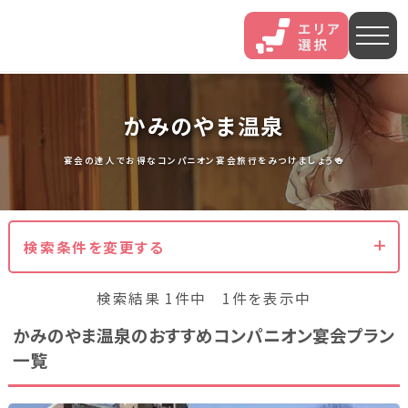
人気エリア
かみのやま温泉
石和
伊香保
熱海
宴会の達人でお得なコンパニオン宴会旅行をみつけましょう🍻
伊豆長岡
穴原
鬼怒川
検索条件を変更する
いわき湯本
越後湯沢
三谷
検索結果 1件中 1件を表示中
山中
あわら
菊池
かみのやま温泉のおすすめコンパニオン宴会プラン
一覧
北海道・東北
北海道(13)
岩手県(3)
山形県(3)
宮城県(8)