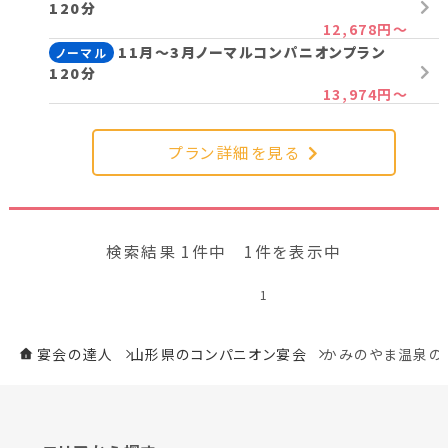
120分
新潟県(13)
山梨県(19)
長野県(14)
12,678円～
11月～3月ノーマルコンパニオンプラン
ノーマル
石川県(7)
福井県(3)
120分
13,974円～
関西
プラン詳細を見る
滋賀県(2)
大阪府(2)
兵庫県(2)
四国
検索結果 1件中 1件を表示中
香川県(1)
愛媛県(1)
1
九州・沖縄
宴会の達人
山形県のコンパニオン宴会
かみのやま温泉の
福岡県(2)
熊本県(2)