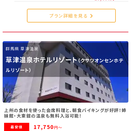
新潟県(13)
山梨県(19)
長野県(14)
プラン詳細を見る
石川県(7)
福井県(3)
関西
群馬県 草津温泉
滋賀県(2)
大阪府(2)
兵庫県(2)
草津温泉ホテルリゾート
（クサツオンセンホテ
四国
ルリゾート）
香川県(1)
愛媛県(1)
九州・沖縄
上州の食材を使った会席料理と、朝食バイキングが好評！姉
福岡県(2)
熊本県(2)
妹館・大東舘の温泉も無料入浴可能！
17,750
最安値
円～