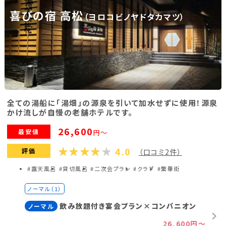
喜びの宿 高松
（ヨロコビノヤドタカマツ）
福島県(26)
関東
栃木県(17)
群馬県(25)
茨城県(4)
埼玉県(1)
東京都(9)
千葉県(14)
全ての湯船に「湯畑」の源泉を引いて加水せずに使用！源泉
神奈川県(14)
かけ流しが自慢の老舗ホテルです。
26,600
最安値
円～
東海
4.0
評価
（口コミ2件）
静岡県(44)
愛知県(15)
岐阜県(5)
#露天風呂
#貸切風呂
#二次会プラン
#クラブ
#繁華街
三重県(9)
ノーマル（1）
飲み放題付き宴会プラン×コンパニオン
ノーマル
中部
26,600円～