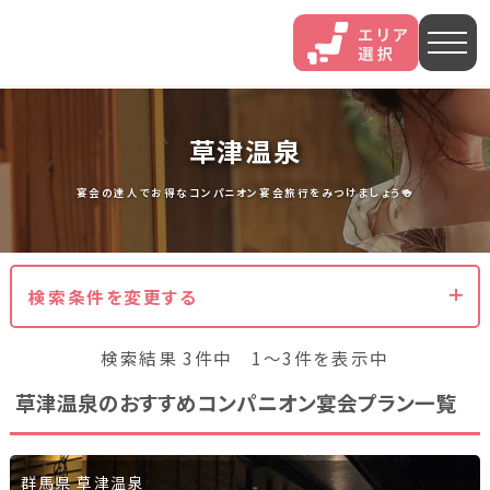
人気エリア
草津温泉
石和
伊香保
熱海
宴会の達人でお得なコンパニオン宴会旅行をみつけましょう🍻
伊豆長岡
穴原
鬼怒川
検索条件を変更する
いわき湯本
越後湯沢
三谷
検索結果 3件中 1～3件を表示中
山中
あわら
菊池
草津温泉のおすすめコンパニオン宴会プラン一覧
北海道・東北
北海道(13)
岩手県(3)
山形県(3)
宮城県(8)
群馬県 草津温泉