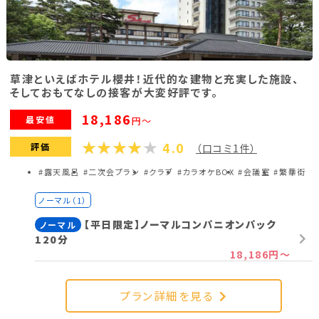
草津といえばホテル櫻井！近代的な建物と充実した施設、
そしておもてなしの接客が大変好評です。
18,186
最安値
円～
4.0
評価
（口コミ1件）
#露天風呂
#二次会プラン
#クラブ
#カラオケBOX
#会議室
#繁華街
ノーマル（1）
【平日限定】ノーマルコンパニオンパック
ノーマル
120分
18,186円～
プラン詳細を見る