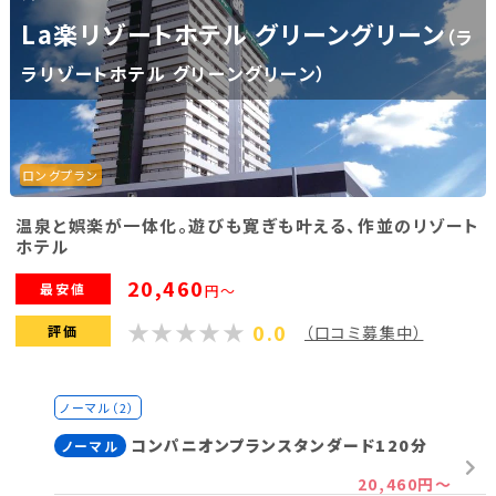
La楽リゾートホテル グリーングリーン
（ラ
福島県(26)
ラリゾートホテル グリーングリーン）
関東
栃木県(18)
群馬県(25)
茨城県(4)
ロングプラン
埼玉県(1)
東京都(9)
千葉県(14)
温泉と娯楽が一体化。遊びも寛ぎも叶える、作並のリゾート
神奈川県(14)
ホテル
20,460
最安値
円～
東海
0.0
評価
（口コミ募集中）
静岡県(44)
愛知県(15)
岐阜県(5)
三重県(9)
ノーマル（2）
コンパニオンプランスタンダード120分
ノーマル
中部
20,460円～