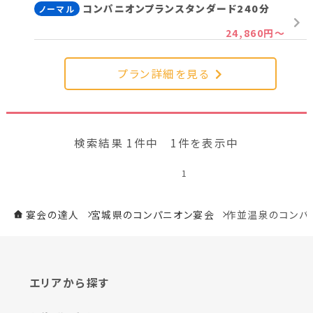
コンパニオンプランスタンダード240分
ノーマル
新潟県(13)
山梨県(19)
長野県(14)
24,860円～
石川県(7)
福井県(3)
プラン詳細を見る
関西
滋賀県(2)
大阪府(2)
兵庫県(2)
検索結果 1件中 1件を表示中
四国
1
香川県(1)
愛媛県(1)
宴会の達人
宮城県のコンパニオン宴会
作並温泉のコンパ
九州・沖縄
福岡県(2)
熊本県(2)
エリアから探す