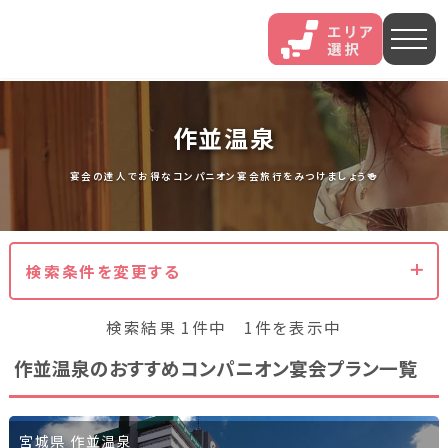
人気エリア
作並温泉
石和
伊香保
熱海
宴会の達人でお得なコンパニオン宴会旅行をみつけましょう🍻
伊豆長岡
穴原
鬼怒川
検索条件を変更する
いわき湯本
越後湯沢
三谷
検索結果 1件中 1件を表示中
山中
あわら
菊池
作並温泉のおすすめコンパニオン宴会プラン一覧
北海道・東北
北海道(13)
岩手県(3)
山形県(3)
宮城県(8)
宮城県 作並温泉