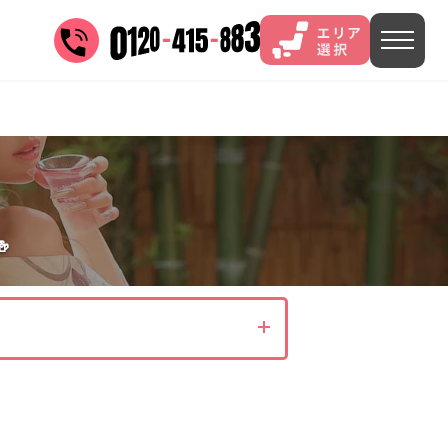
三谷
山中
あわら
菊池
)
茨城県(4)
埼玉県(1)
東京都(9)

4)
)
長野県(14)
石川県(7)