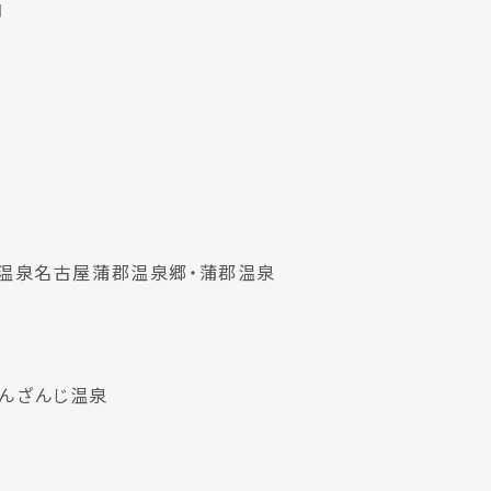
内
温泉
名古屋
蒲郡温泉郷・蒲郡温泉
んざんじ温泉