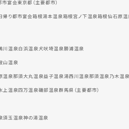
都市宴会
東京都（主要都市）
日帰り都市宴会
箱根湯本温泉
箱根宮ノ下温泉
箱根仙石原温
鴨川温泉
白浜温泉
犬吠埼温泉
勝浦温泉
波山温泉
原温泉
那須大丸温泉
益子温泉
湯西川温泉
那須温泉
乃木温
水上温泉
四万温泉
磯部温泉
群馬県（主要都市）
泉
須玉温泉
神の湯温泉