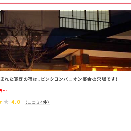
香川県(1)
愛媛県(1)
まれた寛ぎの宿は、ピンクコンパニオン宴会の穴場です！
円～
4.0
（口コミ4件）