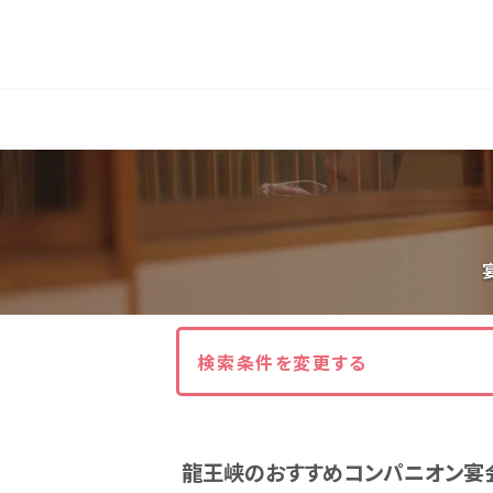
人気エリア
石和
伊香保
熱海
伊豆
北海道・東北
北海道(13)
岩手県(3)
山形県(3)
東海
検索条件を変更する
静岡県(44)
愛知県(15)
岐阜県(5)
龍王峡のおすすめコンパニオン宴
関西