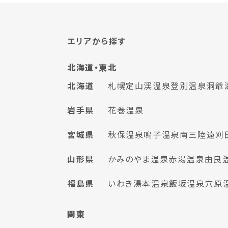
エリアから探す
北海道・東北
北海道
札幌
定山渓温泉
登別温泉
洞爺
岩手県
花巻温泉
宮城県
秋保温泉
鳴子温泉
南三陸
遠刈
山形県
かみのやま温泉
赤湯温泉
由良
福島県
いわき湯本温泉
飯坂温泉
穴原
関東