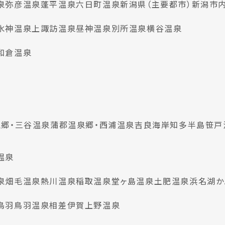
泉
弥彦温泉
蓬平温泉
六日町温泉
新潟県（主要都市）
新潟市
水神温泉
上諏訪温泉
昼神温泉
別所温泉
横谷温泉
和倉温泉
郷・三谷温泉
蒲郡温泉郷・西浦温泉
吉良海岸
知多半島
笹戸
温泉
泉
畑毛温泉
熱川温泉
稲取温泉
堂ヶ島温泉
土肥温泉
浜名湖か
鳥羽
鳥羽温泉
相差
伊賀上野温泉