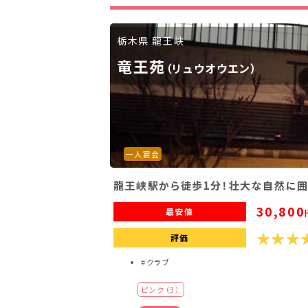
滋賀県(2)
大阪府(2)
兵庫県(2)
栃木県 龍王峡
九州・沖縄
竜王苑
（リュウオウエン）
福岡県(2)
熊本県(2)
一人宴会
龍王峡駅から徒歩1分！壮大な自然に囲
30,800
最安値
評価
#クラブ
ピンク（3）