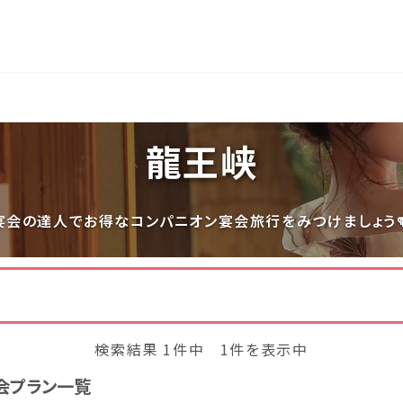
長岡
穴原
鬼怒川
いわき湯本
越後湯沢
龍王峡
関東
宮城県(8)
福島県(26)
栃木県(18)
群馬県(25
宴会の達人でお得なコンパニオン宴会旅行をみつけましょう
千葉県(14)
神奈川県(1
中部
三重県(9)
新潟県(13)
山梨県(19
検索結果 1件中 1件を表示中
福井県(3)
会プラン一覧
四国