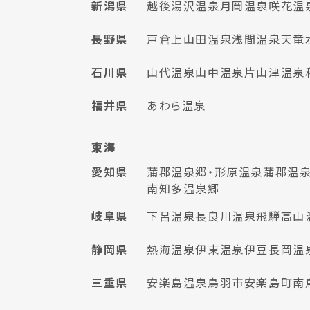
新潟県
越後湯沢温泉
月岡温泉
咲花温
長野県
戸倉上山田温泉
浅間温泉
天竜
石川県
山代温泉
山中温泉
片山津温泉
福井県
あわら温泉
東海
愛知県
蒲郡温泉郷・形原温泉
蒲郡温泉
南知多温泉郷
岐阜県
下呂温泉
長良川温泉
飛騨高山
静岡県
熱海温泉
伊東温泉
伊豆長岡温
三重県
安楽島温泉
鳥羽市安楽島町
南