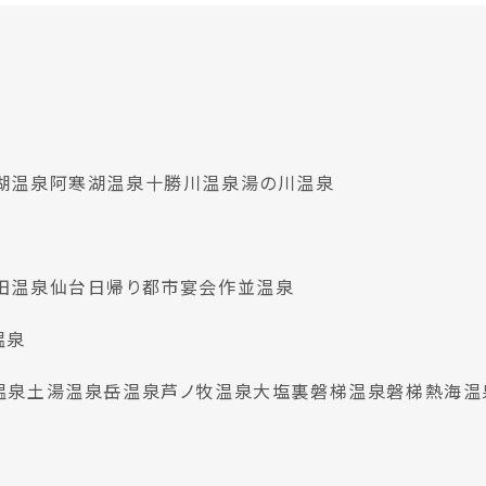
湖温泉
阿寒湖温泉
十勝川温泉
湯の川温泉
田温泉
仙台日帰り都市宴会
作並温泉
温泉
温泉
土湯温泉
岳温泉
芦ノ牧温泉
大塩裏磐梯温泉
磐梯熱海温