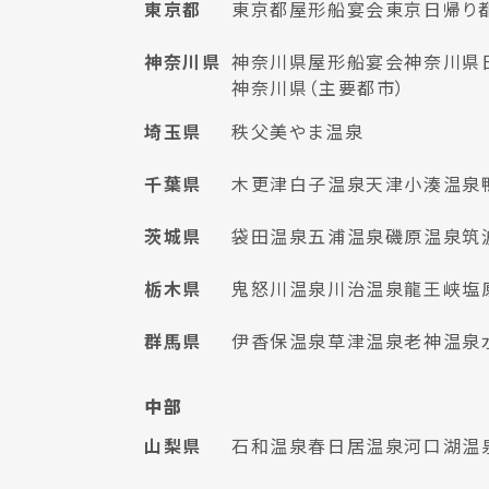
東京都
東京都屋形船宴会
東京日帰り
神奈川県
神奈川県屋形船宴会
神奈川県
神奈川県（主要都市）
埼玉県
秩父美やま温泉
千葉県
木更津
白子温泉
天津小湊温泉
茨城県
袋田温泉
五浦温泉
磯原温泉
筑
栃木県
鬼怒川温泉
川治温泉
龍王峡
塩
群馬県
伊香保温泉
草津温泉
老神温泉
中部
山梨県
石和温泉
春日居温泉
河口湖温