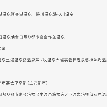
湖温泉
阿寒湖温泉
十勝川温泉
湯の川温泉
田温泉
仙台日帰り都市宴会
作並温泉
温泉
温泉
土湯温泉
岳温泉
芦ノ牧温泉
大塩裏磐梯温泉
磐梯熱海温
都市宴会
東京都（主要都市）
日帰り都市宴会
箱根湯本温泉
箱根宮ノ下温泉
箱根仙石原温