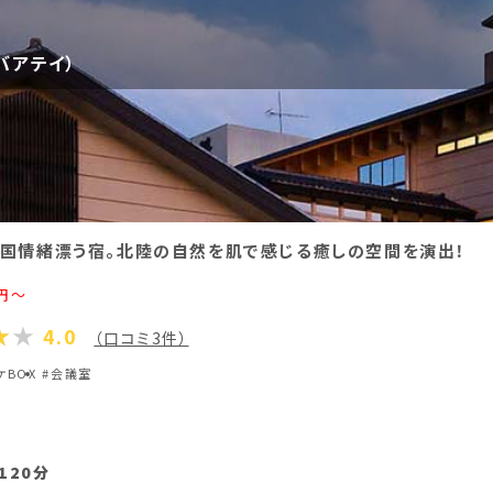
ン120分
バアテイ）
ニオンプラン120分
プラン詳細を見る
国情緒漂う宿。北陸の自然を肌で感じる癒しの空間を演出！
円～
4.0
（口コミ3件）
ケBOX
#会議室
120分