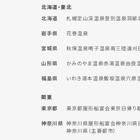
北海道・東北
北海道
札幌
定山渓温泉
登別温泉
洞爺
岩手県
花巻温泉
宮城県
秋保温泉
鳴子温泉
南三陸
遠刈
山形県
かみのやま温泉
赤湯温泉
由良
福島県
いわき湯本温泉
飯坂温泉
穴原
関東
東京都
東京都屋形船宴会
東京日帰り
神奈川県
神奈川県屋形船宴会
神奈川県
神奈川県（主要都市）