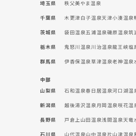
埼玉県
秩父美やま温泉
千葉県
木更津
白子温泉
天津小湊温泉
茨城県
袋田温泉
五浦温泉
磯原温泉
筑
栃木県
鬼怒川温泉
川治温泉
龍王峡
塩
群馬県
伊香保温泉
草津温泉
老神温泉
中部
山梨県
石和温泉
春日居温泉
河口湖温
新潟県
越後湯沢温泉
月岡温泉
咲花温
長野県
戸倉上山田温泉
浅間温泉
天竜
石川県
山代温泉
山中温泉
片山津温泉