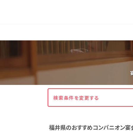
人気エリア
石和
伊香保
熱海
伊豆
北海道・東北
北海道(13)
岩手県(3)
山形県(3)
東海
検索条件を変更する
静岡県(44)
愛知県(15)
岐阜県(5)
福井県のおすすめコンパニオン宴
関西