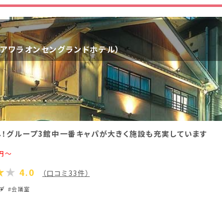
香川県(1)
愛媛県(1)
（アワラオンセングランドホテル）
！グループ3館中一番キャパが大きく施設も充実しています
円～
4.0
（口コミ33件）
ラブ
#会議室