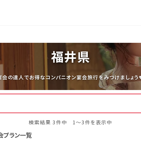
長岡
穴原
鬼怒川
いわき湯本
越後湯沢
福井県
関東
宮城県(8)
福島県(26)
栃木県(17)
群馬県(25
宴会の達人でお得なコンパニオン宴会旅行をみつけましょう
千葉県(14)
神奈川県(1
中部
三重県(9)
新潟県(13)
山梨県(19
検索結果 3件中 1～3件を表示中
福井県(3)
会プラン一覧
四国