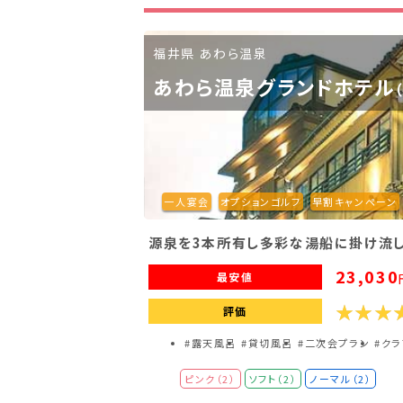
滋賀県(2)
大阪府(2)
兵庫県(2)
福井県 あわら温泉
九州・沖縄
あわら温泉グランドホテル
福岡県(2)
熊本県(2)
一人宴会
オプションゴルフ
早割キャンペーン
源泉を3本所有し多彩な湯船に掛け流し
23,030
最安値
評価
#露天風呂
#貸切風呂
#二次会プラン
#ク
ピンク（2）
ソフト（2）
ノーマル（2）