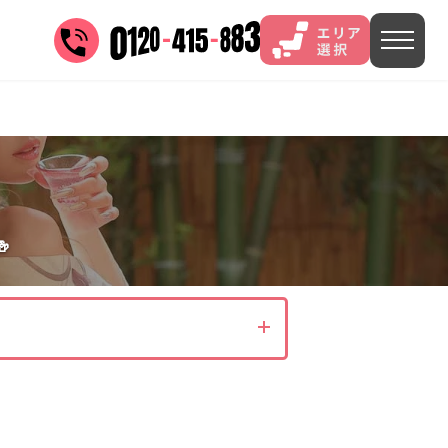
三谷
山中
あわら
菊池
)
茨城県(4)
埼玉県(1)
東京都(9)

4)
)
長野県(14)
石川県(7)