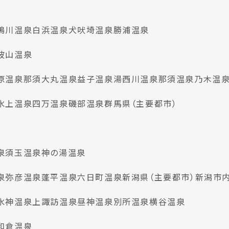
鴨川温泉
白浜温泉
犬吠埼温泉
勝浦温泉
波山温泉
原温泉
那須大丸温泉
益子温泉
湯西川温泉
那須温泉
乃木温
水上温泉
四万温泉
磯部温泉
群馬県（主要都市）
泉
須玉温泉
神の湯温泉
泉
弥彦温泉
蓬平温泉
六日町温泉
新潟県（主要都市）
新潟市
水神温泉
上諏訪温泉
昼神温泉
別所温泉
横谷温泉
和倉温泉