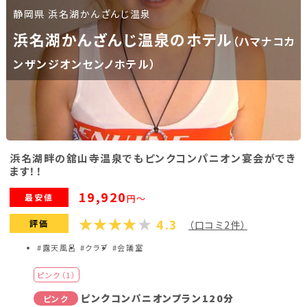
静岡県 浜名湖かんざんじ温泉
福島県(26)
浜名湖かんざんじ温泉のホテル
（ハマナコカ
関東
ンザンジオンセンノホテル）
栃木県(17)
群馬県(25)
茨城県(4)
埼玉県(1)
東京都(9)
千葉県(14)
神奈川県(14)
浜名湖畔の舘山寺温泉でもピンクコンパニオン宴会ができ
ます！！
東海
19,920
最安値
円～
4.3
静岡県(44)
愛知県(15)
岐阜県(5)
評価
（口コミ2件）
#露天風呂
#クラブ
#会議室
三重県(9)
ピンク（1）
中部
ピンクコンパニオンプラン120分
ピンク