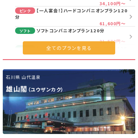
34,100円～
新潟県(13)
山梨県(19)
長野県(14)
【一人宴会！】ハードコンパニオンプラン120
ピンク
分
石川県(7)
福井県(3)
61,600円～
ソフトコンパニオンプラン120分
ソフト
関西
31,570円～
【一人宴会！】ソフトコンパニオンプラン120
ソフト
滋賀県(2)
大阪府(2)
兵庫県(2)
分
56,100円～
ノーマルコンパニオンプラン120分
ノーマル
四国
石川県 山代温泉
30,800円～
【一人宴会！】ノーマルコンパニオンプラン
香川県(1)
愛媛県(1)
雄山閣
ノーマル
（ユウザンカク）
120分
52,800円～
九州・沖縄
プラン詳細を見る
福岡県(2)
熊本県(2)