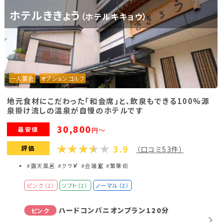
ホテルききょう
（ホテルキキョウ）
福島県(26)
関東
栃木県(18)
群馬県(25)
茨城県(4)
一人宴会
オプションゴルフ
埼玉県(1)
東京都(9)
千葉県(14)
地元食材にこだわった「和会席」と、飲泉もできる100%源
神奈川県(14)
泉掛け流しの温泉が自慢のホテルです
30,800
最安値
円～
東海
3.9
評価
（口コミ53件）
静岡県(44)
愛知県(15)
岐阜県(5)
#露天風呂
#クラブ
#会議室
#繁華街
三重県(9)
ピンク（2）
ソフト（2）
ノーマル（2）
ハードコンパニオンプラン120分
ピンク
中部