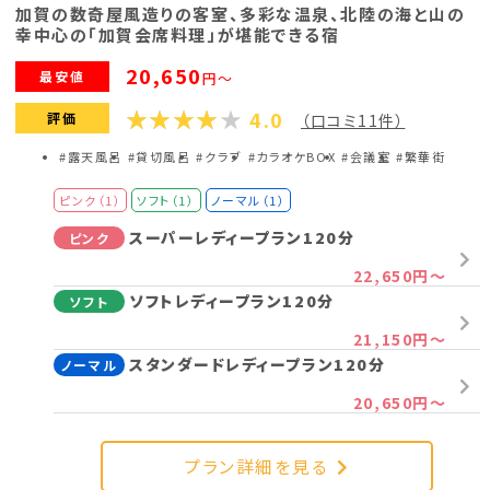
加賀の数奇屋風造りの客室、多彩な温泉、北陸の海と山の
幸中心の「加賀会席料理」が堪能できる宿
20,650
最安値
円～
4.0
評価
（口コミ11件）
#露天風呂
#貸切風呂
#クラブ
#カラオケBOX
#会議室
#繁華街
ピンク（1）
ソフト（1）
ノーマル（1）
スーパーレディープラン120分
ピンク
22,650円～
ソフトレディープラン120分
ソフト
21,150円～
スタンダードレディープラン120分
ノーマル
20,650円～
プラン詳細を見る