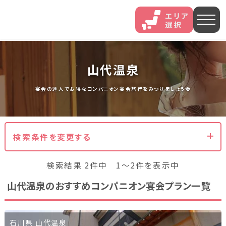
人気エリア
山代温泉
石和
伊香保
熱海
宴会の達人でお得なコンパニオン宴会旅行をみつけましょう🍻
伊豆長岡
穴原
鬼怒川
検索条件を変更する
いわき湯本
越後湯沢
三谷
検索結果 2件中 1～2件を表示中
山中
あわら
菊池
山代温泉のおすすめコンパニオン宴会プラン一覧
北海道・東北
北海道(13)
岩手県(3)
山形県(3)
宮城県(8)
石川県 山代温泉