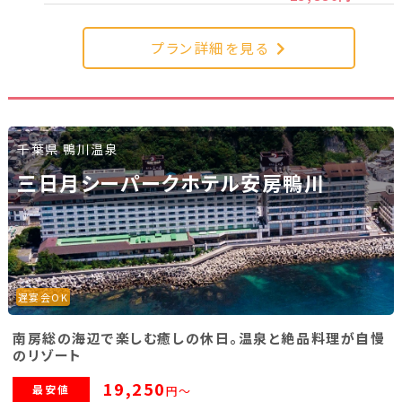
新潟県(13)
山梨県(19)
長野県(14)
プラン詳細を見る
石川県(7)
福井県(3)
関西
千葉県 鴨川温泉
滋賀県(2)
大阪府(2)
兵庫県(2)
三日月シーパークホテル安房鴨川
四国
香川県(1)
愛媛県(1)
遅宴会OK
九州・沖縄
南房総の海辺で楽しむ癒しの休日。温泉と絶品料理が自慢
福岡県(2)
熊本県(2)
のリゾート
19,250
最安値
円～