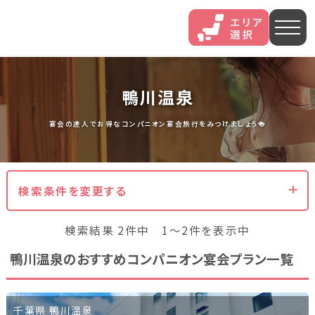
人気エリア
鴨川温泉
石和
伊香保
熱海
宴会の達人でお得なコンパニオン宴会旅行をみつけましょう🍻
伊豆長岡
穴原
鬼怒川
検索条件を変更する
いわき湯本
越後湯沢
三谷
検索結果 2件中 1～2件を表示中
山中
あわら
菊池
鴨川温泉のおすすめコンパニオン宴会プラン一覧
北海道・東北
北海道(13)
岩手県(3)
山形県(3)
宮城県(8)
千葉県 鴨川温泉