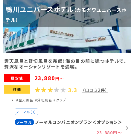
鴨川ユニバースホテル
（カモガワユニバースホ
福島県(26)
テル）
関東
栃木県(17)
群馬県(25)
茨城県(4)
埼玉県(1)
東京都(9)
千葉県(14)
露天風呂と貸切風呂を完備！海の目の前に建つホテルで、
神奈川県(14)
贅沢なオーシャンリゾートを満喫。
23,880
最安値
円～
東海
3.3
評価
（口コミ2件）
静岡県(44)
愛知県(15)
岐阜県(5)
#露天風呂
#貸切風呂
#クラブ
三重県(9)
ノーマル（1）
ノーマルコンパニオンプラン＜オプション＞
ノーマル
中部
23,880円～