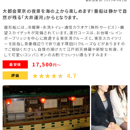
福島県(26)
大都会東京の夜景を海の上から楽しめます！乗船は静かで自
然が残る「大井運河」からとなります。
関東
屋形船には、冷暖房・水洗トイレ・通信カラオケ（無料サービス）・展
望スカイデッキが完備されています。運行コースは、お台場・レイン
ボーブリッジを中心に周遊する東京湾クルーズと、東京スカイツリ
栃木県(17)
群馬県(25)
茨城県(4)
ーを目指し吾妻橋辺りで折り返す隅田川クルーズなどがありますの
でご相談ください。自慢の揚げたて江戸前天婦羅や新鮮な刺身、そ
埼玉県(1)
東京都(9)
千葉県(14)
して可愛いコンパニオンのお酌でついつい酒もすすみます…
17,500
神奈川県(14)
最安値
円～
4.7
評価
東海
静岡県(44)
愛知県(15)
岐阜県(5)
三重県(9)
中部