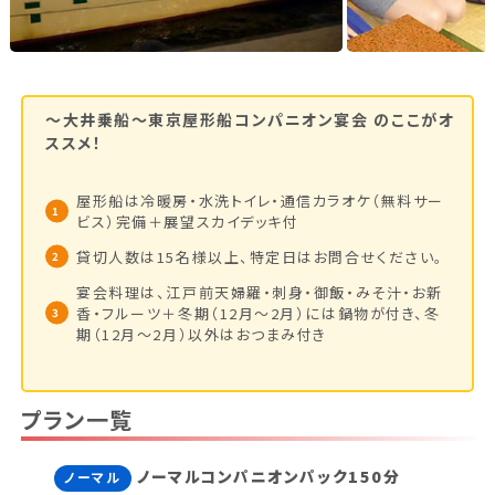
新潟県(13)
山梨県(19)
長野県(14)
石川県(7)
福井県(3)
～大井乗船～東京屋形船コンパニオン宴会
のここがオ
関西
ススメ！
滋賀県(2)
大阪府(2)
兵庫県(2)
屋形船は冷暖房・水洗トイレ・通信カラオケ（無料サー
ビス）完備＋展望スカイデッキ付
四国
貸切人数は15名様以上、特定日はお問合せください。
宴会料理は、江戸前天婦羅・刺身・御飯・みそ汁・お新
香川県(1)
愛媛県(1)
香・フルーツ＋冬期（12月～2月）には鍋物が付き、冬
期（12月～2月）以外はおつまみ付き
九州・沖縄
プラン一覧
福岡県(2)
熊本県(2)
ノーマルコンパニオンパック150分
ノーマル