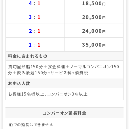
4
1
18,500
：
円
3
1
20,500
：
円
2
1
24,000
：
円
1
1
35,000
：
円
料金に含まれるもの
貸切屋形船150分＋宴会料理＋ノーマルコンパニオン150
分＋飲み放題150分+サービス料+消費税
お申込人数
お客様15名様以上、コンパニオン3名以上
コンパニオン延長料金
船での延長はできません