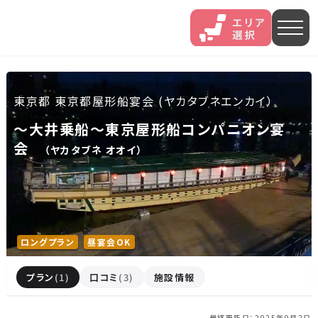
人気エリア
東京都 東京都屋形船宴会 (ヤカタブネエンカイ）
石和
伊香保
熱海
～大井乗船～東京屋形船コンパニオン宴
会
（ヤカタブネ オオイ）
伊豆長岡
穴原
鬼怒川
いわき湯本
越後湯沢
三谷
山中
あわら
菊池
ロングプラン
昼宴会OK
北海道・東北
プラン
(1)
口コミ
(3)
施設情報
北海道(13)
岩手県(3)
山形県(3)
宮城県(8)
最終更新日：2025年9月2日