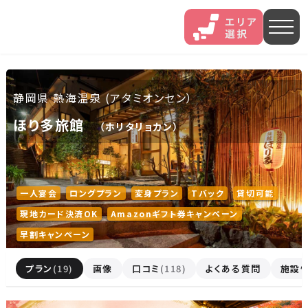
人気エリア
静岡県 熱海温泉 (アタミオンセン）
石和
伊香保
熱海
ほり多旅館
（ホリタリョカン）
伊豆長岡
穴原
鬼怒川
いわき湯本
越後湯沢
三谷
一人宴会
ロングプラン
変身プラン
Tバック
貸切可能
現地カード決済OK
Amazonギフト券キャンペーン
山中
あわら
菊池
早割キャンペーン
北海道・東北
プラン
(19)
画像
口コミ
(118)
よくある質問
施設
北海道(13)
岩手県(3)
山形県(3)
宮城県(8)