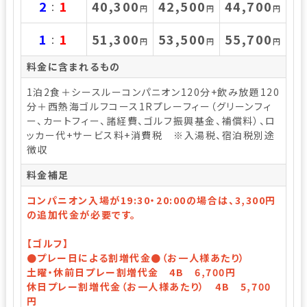
2
1
40,300
42,500
44,700
：
円
円
円
1
1
51,300
53,500
55,700
：
円
円
円
料金に含まれるもの
1泊2食＋シースルーコンパニオン120分+飲み放題120
分＋西熱海ゴルフコース1Rプレーフィー（グリーンフィ
ー、カートフィー、諸経費、ゴルフ振興基金、補償料）、ロ
ッカー代+サービス料+消費税 ※入湯税、宿泊税別途
徴収
料金補足
コンパニオン入場が19:30・20:00の場合は、3,300円
の追加代金が必要です。
【ゴルフ】
●プレー日による割増代金●（お一人様あたり）
土曜・休前日プレー割増代金 4B 6,700円
休日プレー割増代金（お一人様あたり） 4B 5,700
円