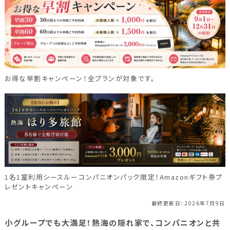
福島県(26)
関東
栃木県(17)
群馬県(25)
茨城県(4)
お得な早割キャンペーン！全プランが対象です。
埼玉県(1)
東京都(9)
千葉県(14)
神奈川県(14)
東海
静岡県(44)
愛知県(15)
岐阜県(5)
1名1室利用シースルーコンパニオンパック限定！Amazonギフト券プ
レゼントキャンペーン
三重県(9)
最終更新日：2026年7月9日
中部
小グループでも大満足！熱海の隠れ家で、コンパニオンと共