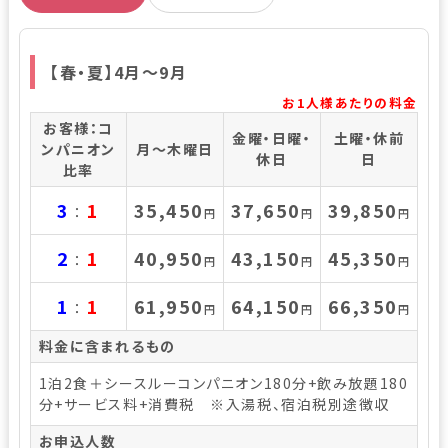
【春・夏】4月～9月
お1人様あたりの料金
お客様：コ
金曜・日曜・
土曜・休前
ンパニオン
月～木曜日
休日
日
比率
3
1
35,450
37,650
39,850
：
円
円
円
2
1
40,950
43,150
45,350
：
円
円
円
1
1
61,950
64,150
66,350
：
円
円
円
料金に含まれるもの
1泊2食＋シースルーコンパニオン180分+飲み放題180
分+サービス料+消費税 ※入湯税、宿泊税別途徴収
お申込人数