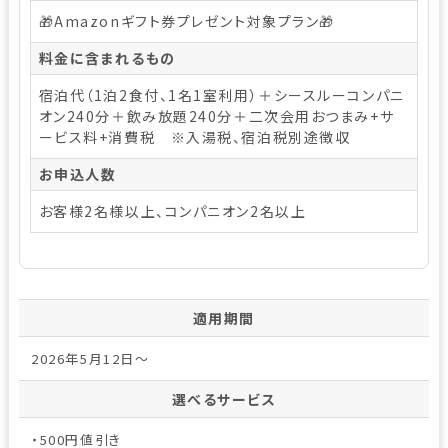
🎁Amazonギフト券プレゼント対象プラン🎁
料金に含まれるもの
宿泊代（1泊2食付、1名1室利用）＋シースルーコンパニ
オン240分＋飲み放題240分＋二次会用おつまみ+サ
ービス料+消費税 ※入湯税、宿泊税別途徴収
お申込人数
お客様2名様以上、コンパニオン2名以上
適用期間
2026年5月12日～
選べるサービス
・500円値引き