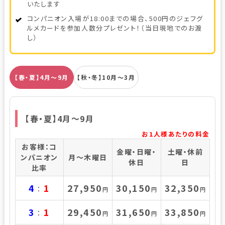
いたします
コンパニオン入場が18:00までの場合、500円のジェフグ
ルメカードを参加人数分プレゼント！（当日現地でのお渡
し）
【春・夏】4月～9月
【秋・冬】10月～3月
【春・夏】4月～9月
お1人様あたりの料金
お客様：コ
金曜・日曜・
土曜・休前
ンパニオン
月～木曜日
休日
日
比率
4
1
27,950
30,150
32,350
：
円
円
円
3
1
29,450
31,650
33,850
：
円
円
円