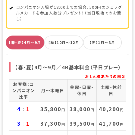
コンパニオン入場が18:00までの場合、500円のジェフグ
ルメカードを参加人数分プレゼント！（当日現地でのお渡
し）
【春・夏】4月～9月
【秋】10月～12月
【冬】1月～3月
【春・夏】4月～9月／4B基本料金（平日プレー）
お1人様あたりの料金
お客様：コ
金曜・日曜・
土曜・休前
ンパニオン
月～木曜日
休日
日
比率
4
1
35,800
38,000
40,200
：
円
円
円
3
1
37,300
39,500
41,700
：
円
円
円