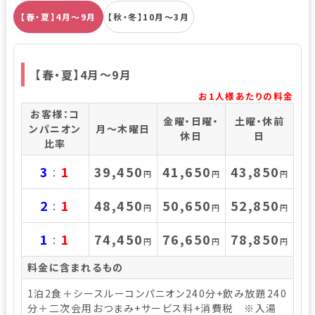
【春・夏】4月～9月
【秋・冬】10月～3月
【春・夏】4月～9月
お1人様あたりの料金
お客様：コ
金曜・日曜・
土曜・休前
ンパニオン
月～木曜日
休日
日
比率
3
1
39,450
41,650
43,850
：
円
円
円
2
1
48,450
50,650
52,850
：
円
円
円
1
1
74,450
76,650
78,850
：
円
円
円
料金に含まれるもの
1泊2食＋シースルーコンパニオン240分+飲み放題240
分＋二次会用おつまみ+サービス料+消費税 ※入湯