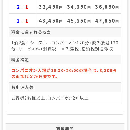
2
1
32,450
34,650
36,850
：
円
円
円
1
1
43,450
45,650
47,850
：
円
円
円
料金に含まれるもの
1泊2食＋シースルーコンパニオン120分+飲み放題120
分+サービス料+消費税 ※入湯税、宿泊税別途徴収
料金補足
コンパニオン入場が19:30・20:00の場合は、3,300円
の追加代金が必要です。
お申込人数
お客様2名様以上、コンパニオン2名以上
適用期間