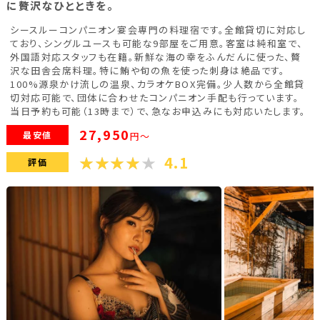
に贅沢なひとときを。
新潟県(13)
山梨県(19)
長野県(14)
シースルーコンパニオン宴会専門の料理宿です。全館貸切に対応し
ており、シングルユースも可能な9部屋をご用意。客室は純和室で、
石川県(7)
福井県(3)
外国語対応スタッフも在籍。新鮮な海の幸をふんだんに使った、贅
沢な田舎会席料理。特に鮪や旬の魚を使った刺身は絶品です。
100%源泉かけ流しの温泉、カラオケBOX完備。少人数から全館貸
関西
切対応可能で、団体に合わせたコンパニオン手配も行っています。
当日予約も可能（13時まで）で、急なお申込みにも対応いたします。
滋賀県(2)
大阪府(2)
兵庫県(2)
27,950
最安値
円～
4.1
評価
四国
香川県(1)
愛媛県(1)
九州・沖縄
福岡県(2)
熊本県(2)