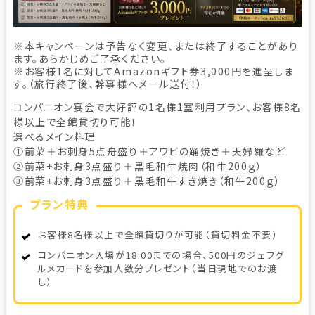
※本キャンペーンは予告なく変更、または終了することがあり
ます。あらかじめご了承ください。
※お客様1名に対してAmazonギフト券3,000円を進呈しま
す。（旅行終了後、幹事様へメール送付！）
コンパニオン宴会で大好評の1名様1室利用プラン、お客様8名
様以上で全館貸切り可能！
選べるメイン料理
①前菜＋お刺身5点舟盛り＋アワビの踊焼き＋天婦羅など
②前菜+お刺身3点盛り＋黒毛和牛焼肉（和牛200ｇ）
③前菜+お刺身3点盛り＋黒毛和牛すき焼き（和牛200ｇ）
プラン特典
お客様8名様以上で全館貸切りが可能（貸切料金不要）
コンパニオン入場が18:00までの場合、500円のジェフグ
ルメカードを参加人数分プレゼント（当日現地でのお渡
し）