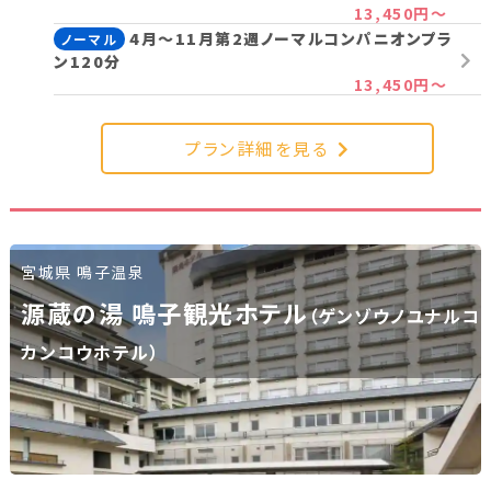
13,450円～
新潟県(13)
山梨県(19)
長野県(14)
4月～11月第2週ノーマルコンパニオンプラ
ノーマル
ン120分
石川県(7)
福井県(3)
13,450円～
関西
プラン詳細を見る
滋賀県(2)
大阪府(2)
兵庫県(2)
四国
宮城県 鳴子温泉
源蔵の湯 鳴子観光ホテル
香川県(1)
愛媛県(1)
（ゲンゾウノユナルコ
カンコウホテル）
九州・沖縄
福岡県(2)
熊本県(2)