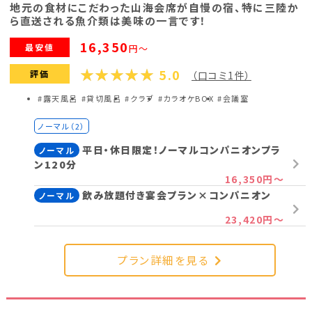
地元の食材にこだわった山海会席が自慢の宿、特に三陸か
ら直送される魚介類は美味の一言です！
16,350
最安値
円～
5.0
評価
（口コミ1件）
#露天風呂
#貸切風呂
#クラブ
#カラオケBOX
#会議室
ノーマル（2）
平日・休日限定！ノーマルコンパニオンプラ
ノーマル
ン120分
16,350円～
飲み放題付き宴会プラン×コンパニオン
ノーマル
23,420円～
プラン詳細を見る