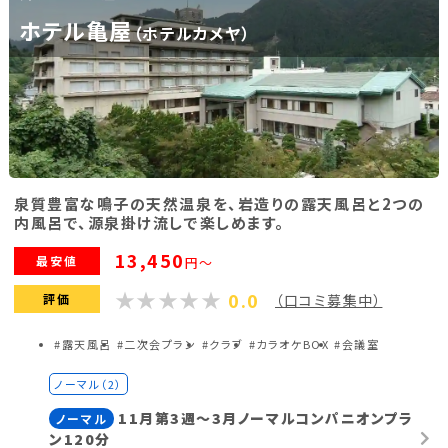
ホテル亀屋
（ホテルカメヤ）
福島県(26)
関東
栃木県(17)
群馬県(25)
茨城県(4)
埼玉県(1)
東京都(9)
千葉県(14)
泉質豊富な鳴子の天然温泉を、岩造りの露天風呂と2つの
神奈川県(14)
内風呂で、源泉掛け流しで楽しめます。
13,450
最安値
円～
東海
0.0
評価
（口コミ募集中）
静岡県(44)
愛知県(15)
岐阜県(5)
#露天風呂
#二次会プラン
#クラブ
#カラオケBOX
#会議室
三重県(9)
ノーマル（2）
11月第3週～3月ノーマルコンパニオンプラ
ノーマル
中部
ン120分