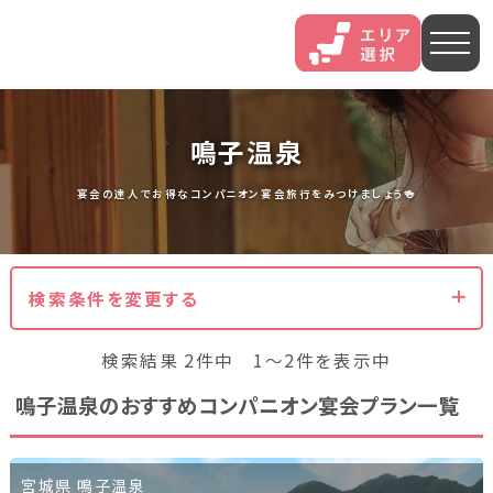
人気エリア
鳴子温泉
石和
伊香保
熱海
宴会の達人でお得なコンパニオン宴会旅行をみつけましょう🍻
伊豆長岡
穴原
鬼怒川
検索条件を変更する
いわき湯本
越後湯沢
三谷
検索結果 2件中 1～2件を表示中
山中
あわら
菊池
鳴子温泉のおすすめコンパニオン宴会プラン一覧
北海道・東北
北海道(13)
岩手県(3)
山形県(3)
宮城県(8)
宮城県 鳴子温泉