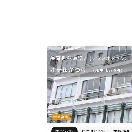
人気エリア
石和
伊香保
熱海
伊豆
北海道・東北
静岡県 熱海温泉 (アタミオンセン）
ホテルかつら
北海道(13)
岩手県(3)
山形県(3)
（ホテルカツラ）
東海
静岡県(44)
愛知県(15)
岐阜県(5)
一人宴会
関西
プラン
(3)
口コミ
(120)
施設情報