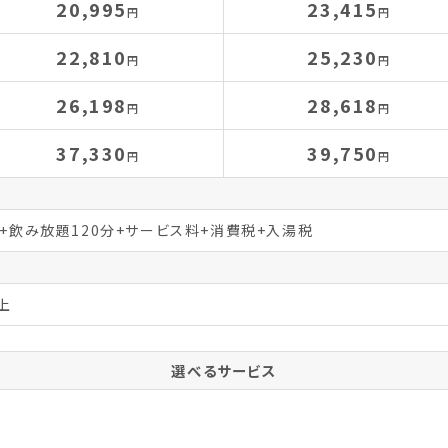
20,995
23,415
円
円
22,810
25,230
円
円
26,198
28,618
円
円
37,330
39,750
円
円
分+飲み放題120分+サービス料+消費税+入湯税
上
選べるサービス