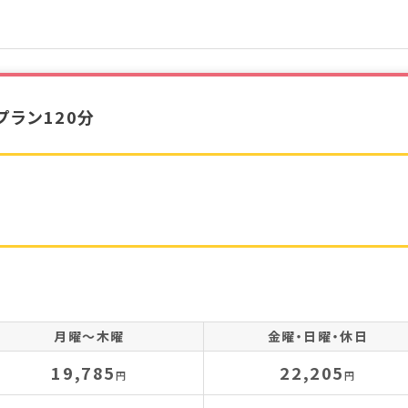
ラン120分
月曜～木曜
金曜・日曜・休日
19,785
22,205
円
円