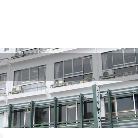
長岡
穴原
鬼怒川
いわき湯本
越後湯沢
関東
宮城県(8)
福島県(26)
栃木県(17)
群馬県(25
千葉県(14)
神奈川県(1
中部
三重県(9)
新潟県(13)
山梨県(19
福井県(3)
四国