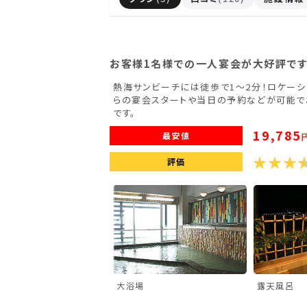
滋賀県(2)
大阪府(2)
兵庫県(2)
九州・沖縄
お客様1名様での一人宴会が大好評です
熱海サンビーチには徒歩で1～2分！ロケーシ
福岡県(2)
熊本県(2)
らの宴会スタートや当日の予約などが可能で
です。
19,785
最安値
評価
大浴場
露天風呂