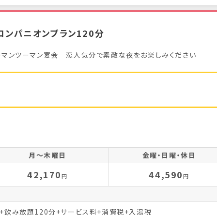
コンパニオンプラン120分
のマンツーマン宴会 恋人気分で素敵な夜をお楽しみください
月～木曜日
金曜・日曜・休日
42,170
44,590
円
円
分+飲み放題120分+サービス料+消費税+入湯税