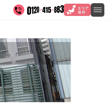
三谷
山中
あわら
菊池
)
茨城県(4)
埼玉県(1)
東京都(9)
4)
)
長野県(14)
石川県(7)