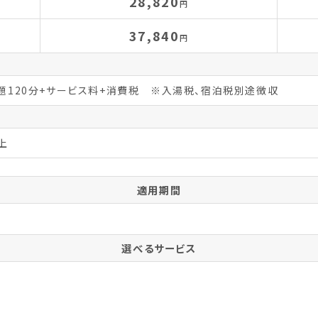
28,820
円
37,840
円
放題120分+サービス料+消費税 ※入湯税、宿泊税別途徴収
上
適用期間
選べるサービス