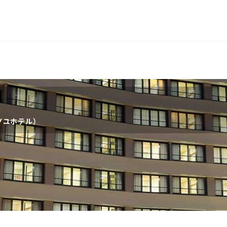
長岡
穴原
鬼怒川
いわき湯本
越後湯沢
関東
宮城県(8)
福島県(26)
栃木県(18)
群馬県(25
ノユホテル）
千葉県(14)
神奈川県(1
中部
三重県(9)
新潟県(13)
山梨県(19
福井県(3)
四国