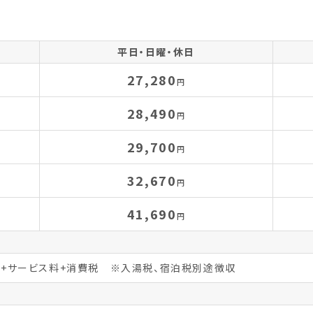
平日・日曜・休日
27,280
円
28,490
円
29,700
円
32,670
円
41,690
円
0分+サービス料+消費税 ※入湯税、宿泊税別途徴収