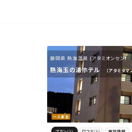
人気エリア
石和
伊香保
熱海
伊豆
北海道・東北
静岡県 熱海温泉 (アタミオンセン）
熱海玉の湯ホテル
北海道(13)
岩手県(3)
山形県(3)
（アタミタマ
東海
静岡県(44)
愛知県(15)
岐阜県(5)
一人宴会
関西
プラン
(3)
口コミ
(5)
施設情報