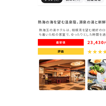
滋賀県(2)
大阪府(2)
兵庫県(2)
九州・沖縄
熱海の海を望む温泉宿。源泉の湯と新鮮
熱海玉の湯ホテルは、相模湾を望む絶好のロ
福岡県(2)
熊本県(2)
ち着いた和の客室で、ゆったりとした時間を過
23,430
最安値
評価