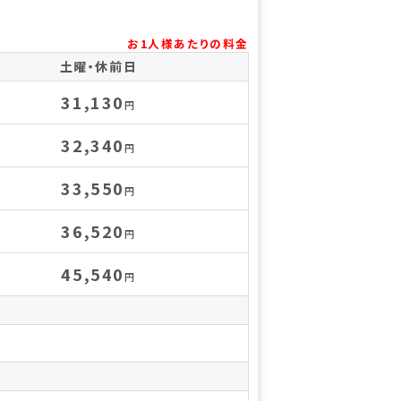
お1人様あたりの料金
土曜・休前日
31,130
円
32,340
円
33,550
円
36,520
円
45,540
円