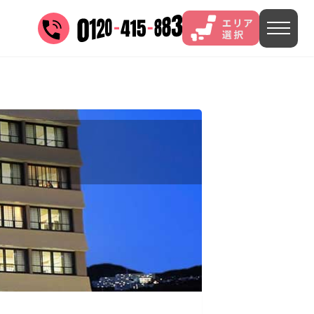
三谷
山中
あわら
菊池
)
茨城県(4)
埼玉県(1)
東京都(9)
5)
)
長野県(14)
石川県(7)