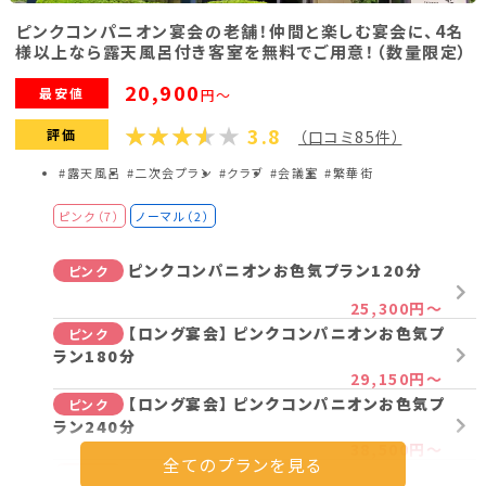
ピンクコンパニオン宴会の老舗！仲間と楽しむ宴会に、4名
様以上なら露天風呂付き客室を無料でご用意！（数量限定）
20,900
最安値
円～
3.8
評価
（口コミ85件）
#露天風呂
#二次会プラン
#クラブ
#会議室
#繁華街
ピンク（7）
ノーマル（2）
ピンクコンパニオンお色気プラン120分
ピンク
25,300円～
【ロング宴会】 ピンクコンパニオンお色気プ
ピンク
ラン180分
29,150円～
【ロング宴会】 ピンクコンパニオンお色気プ
ピンク
ラン240分
38,500円～
変身プラン（ノーマル→ピンク）120分
ピンク