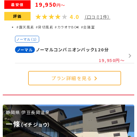
19,950
最安値
円～
4.0
評価
（口コミ1件）
#露天風呂
#貸切風呂
#カラオケBOX
#会議室
ノーマル（1）
ノーマルコンパニオンパック120分
ノーマル
19,950円～
プラン詳細を見る
静岡県 伊豆長岡温泉
一條
（イチジョウ）