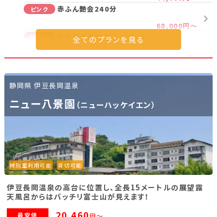
赤ふん艶会240分
ピンク
68,000円～
露天風呂宴会プラン240分
ピンク
75,000円～
びっくり！変身艶会プラン（ノーマルコンパニ
ピンク
オン90分→スーパーコンパニオン120分）
38,500円～
静岡県 伊豆長岡温泉
【一人宴会】スーパーコンパニオン6時間コ
ピンク
ニュー八景園
（ニューハッケイエン）
ース
129,000円～
ノーマルコンパニオンプラン240分
ノーマル
33,500円～
特別室利用可能
貸切可能
プラン詳細を見る
伊豆長岡温泉の高台に位置し、全長15メートルの展望露
天風呂からはバッチリ富士山が見えます！
20,460
最安値
円～