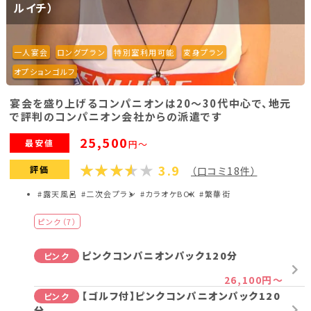
ルイチ）
一人宴会
ロングプラン
特別室利用可能
変身プラン
オプションゴルフ
宴会を盛り上げるコンパニオンは20～30代中心で、地元
で評判のコンパニオン会社からの派遣です
25,500
最安値
円～
3.9
評価
（口コミ18件）
#露天風呂
#二次会プラン
#カラオケBOX
#繁華街
ピンク（7）
ピンクコンパニオンパック120分
ピンク
26,100円～
【ゴルフ付】ピンクコンパニオンパック120
ピンク
分