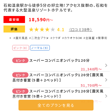
石和温泉駅から徒歩5分の好立地！アクセス抜群の、石和を
代表する大型温泉リゾートホテルです。
18,590
最安値
円～
4.1
評価
（口コミ38件）
#露天風呂
#二次会プラン
#クラブ
#カラオケBOX
#会議室
#繁華街
ピンク（8）
ノーマル（9）
スーパーコンパニオンパック120分
ピンク
21,340円～
スーパーコンパニオンパック120分【露天風
ピンク
呂付き客室（5畳＋2ベッド）】
51,700円～
スーパーコンパニオンパック120分【露天風
ピンク
呂付き客室（9畳＋2ベッド）】
42,900円～
スーパーコンパニオンパック120分【露天風
ピンク