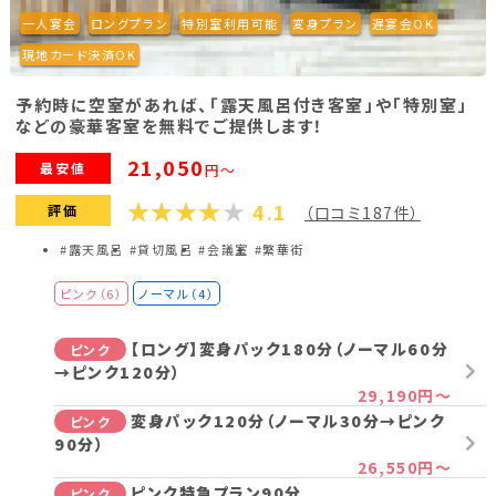
プラン詳細を見る
一人宴会
ロングプラン
特別室利用可能
変身プラン
遅宴会OK
現地カード決済OK
予約時に空室があれば、「露天風呂付き客室」や「特別室」
などの豪華客室を無料でご提供します！
21,050
最安値
円～
4.1
評価
（口コミ187件）
#露天風呂
#貸切風呂
#会議室
#繁華街
ピンク（6）
ノーマル（4）
【ロング】変身パック180分（ノーマル60分
ピンク
→ピンク120分）
29,190円～
変身パック120分（ノーマル30分→ピンク
ピンク
90分）
26,550円～
ピンク特急プラン90分
ピンク