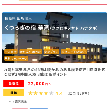
24,200円～
クレジットカード決済可能 お色気プラン
ピンク
150分
福島県 飯坂温泉
31,350円～
くつろぎの宿 華滝
【一人宴会！】 ピンクコンパニオンお色気プ
（クツロギノヤド ハナタキ）
ピンク
ラン120分
52,800円～
【一人宴会！】両手にピンクお殿様パラダイ
ピンク
スコース120分
一人宴会
特別室利用可能
変身プラン
現地カード決済OK
77,000円～
ノーマルコンパニオン＜ギャルプラン＞120
早割キャンペーン
ノーマル
分
20,900円～
内湯と露天風呂の浴槽は暖かみのある檜を使用！時間を気
にせず24時間入浴可能は高ポイント！
【二次会付！】ノーマルコンパニオンセットプ
ノーマル
ラン180分
22,000
最安値
円～
29,700円～
4.4
評価
（口コミ29件）
プラン詳細を見る
#露天風呂