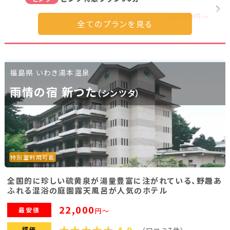
25,010円～
【ロング】【一人宴会】変身パック180分（ノ
ピンク
ーマル60分→ピンク120分）
67,250円～
【一人宴会】変身パック120分（ノーマル30
ピンク
分→ピンク90分）
福島県 いわき湯本温泉
54,050円～
雨情の宿 新つた
（シンツタ）
【一人宴会】 ピンク特急プラン90分
ピンク
46,350円～
華コンパニオンプラン90分
ノーマル
21,050円～
ノーマルコンパニオンプラン90分
ノーマル
特別室利用可能
21,050円～
全国的に珍しい硫黄泉が湯量豊富に注がれている、野趣あ
【一人宴会】 華コンパニオンプラン90分
ノーマル
ふれる混浴の庭園露天風呂が人気のホテル
38,540円～
22,000
最安値
円～
【一人宴会】 ノーマルコンパニオンプラン90
ノーマル
分
評価