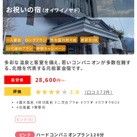
お祝いの宿
（オイワイノヤド）
福島県(26)
関東
一人宴会
ロングプラン
特別室利用可能
遅宴会OK
栃木県(17)
群馬県(25)
茨城県(4)
20代確約プラン
早割キャンペーン
埼玉県(1)
東京都(9)
千葉県(14)
多彩な温泉と客室を備え、若いコンパニオンが多数在籍す
神奈川県(14)
る、北陸を代表する元祖宴会宿です。
28,600
最安値
円～
東海
3.9
評価
（口コミ73件）
静岡県(44)
愛知県(15)
岐阜県(5)
#露天風呂
#貸切風呂
#二次会プラン
#クラブ
#カラオケBOX
#会議室
#繁華街
三重県(9)
ピンク（5）
中部
ハードコンパニオンプラン120分
ピンク