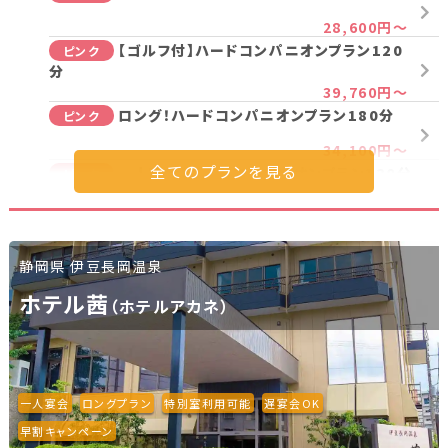
新潟県(13)
山梨県(19)
長野県(14)
28,600円～
【ゴルフ付】ハードコンパニオンプラン120
ピンク
石川県(7)
福井県(3)
分
39,760円～
ロング！ハードコンパニオンプラン180分
ピンク
関西
34,100円～
一人宴会！ハードコンパニオンプラン120分
滋賀県(2)
大阪府(2)
兵庫県(2)
ピンク
50,600円～
ロング一人宴会！ハードコンパニオンプラン
四国
ピンク
180分
静岡県 伊豆長岡温泉
66,000円～
香川県(1)
愛媛県(1)
ホテル茜
（ホテルアカネ）
プラン詳細を見る
九州・沖縄
福岡県(2)
熊本県(2)
一人宴会
ロングプラン
特別室利用可能
遅宴会OK
早割キャンペーン