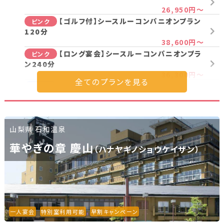
26,950円～
【ゴルフ付】シースルーコンパニオンプラン
ピンク
120分
38,600円～
【ロング宴会】シースルーコンパニオンプラ
ピンク
ン240分
36,300円～
ノーマルコンパニオンプラン120分
ノーマル
24,750円～
【ロング宴会】ノーマルコンパニオンプラン
ノーマル
240分
山梨県 石和温泉
7,400円～
華やぎの章 慶山
（ハナヤギノショウケイザン）
プラン詳細を見る
一人宴会
特別室利用可能
早割キャンペーン