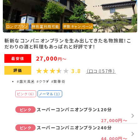
ロングプラン
特別室利用可能
早割キャンペーン
斬新なコンパニオンプランを生み出してきた名物旅館！こ
だわりの酒と料理もあっぱれと好評です！
27,000
最安値
円～
3.8
評価
（口コミ57件）
#露天風呂
#クラブ
#繁華街
ピンク（6）
ノーマル（1）
スーパーコンパニオンプラン120分
ピンク
27,000円～
スーパーコンパニオンプラン240分
ピンク
44,000円～