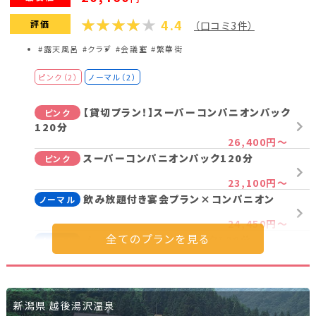
4.4
評価
（口コミ3件）
#露天風呂
#クラブ
#会議室
#繁華街
ピンク（2）
ノーマル（2）
【貸切プラン！】スーパーコンパニオンパック
ピンク
120分
26,400円～
スーパーコンパニオンパック120分
ピンク
23,100円～
飲み放題付き宴会プラン×コンパニオン
ノーマル
24,450円～
ノーマルコンパニオンパック120分
ノーマル
20,460円～
プラン詳細を見る
新潟県 越後湯沢温泉