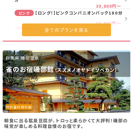
30,800円～
【ロング！】ピンクコンパニオンパック180分
ピンク
37,000円～
変身パック2時間(ノーマル60分→ピンク
ピンク
60分)
25,500円～
【一人宴会！】ピンクコンパニオンパック120
ピンク
分
群馬県 磯部温泉
49,000円～
雀のお宿磯部館
【一人宴会！ロング！】ピンクコンパニオンパ
（スズメノオヤドイソベカン）
ピンク
ック180分
62,000円～
【一人宴会】変身パック2時間(ノーマル60
ピンク
分→ピンク60分)
45,000円～
特別室利用可能
プラン詳細を見る
朝食に出る鉱泉豆腐が、トロっと柔らかくて大評判！磯部の
味覚が楽しめる料理自慢のお宿です。