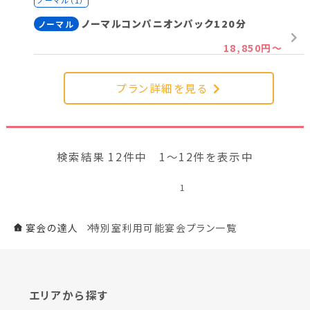
呂付き客室（9畳＋2ベッド）】
ノーマル（1）
39,050円～
ノーマルコンパニオンパック120分
ノーマル
ノーマルコンパニオンパック120分【露天風
ノーマル
呂・サウナ付特別室 和～なごみ～ 】
18,850円～
51,150円～
【一人宴会】ノーマルコンパニオンパック
ノーマル
プラン詳細を見る
120分
46,200円～
【一人宴会】ノーマルコンパニオンパック
ノーマル
120分【露天風呂付き客室（5畳＋2ベッド）】
88,000円～
検索結果 12件中 1～12件を表示中
【一人宴会】ノーマルコンパニオンパック
ノーマル
120分【露天風呂付き客室（9畳＋2ベッド）】
1
94,600円～
【一人宴会】ノーマルコンパニオンパック
ノーマル
120分【露天風呂・サウナ付特別室 和～なごみ～ 】
宴会の達人
特別室利用可能宴会プラン一覧
145,200円～
飲み放題付き宴会プラン×コンパニオン
ノーマル
23,300円～
エリアから探す