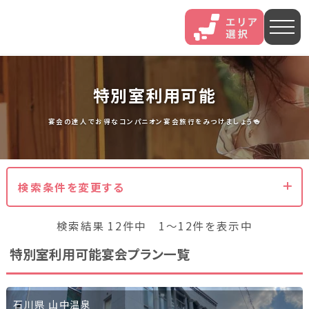
人気エリア
特別室利用可能
石和
伊香保
熱海
宴会の達人でお得なコンパニオン宴会旅行をみつけましょう🍻
伊豆長岡
穴原
鬼怒川
検索条件を変更する
いわき湯本
越後湯沢
三谷
検索結果 12件中 1～12件を表示中
山中
あわら
菊池
特別室利用可能宴会プラン一覧
北海道・東北
北海道(13)
岩手県(3)
山形県(3)
宮城県(8)
石川県 山中温泉