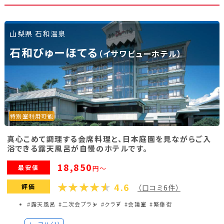
呂・サウナ付特別室 和～なごみ～ 】
55,000円～
【一人宴会】スーパーコンパニオンパック
ピンク
120分
山梨県 石和温泉
59,620円～
石和びゅーほてる
（イサワビューホテル）
【一人宴会】スーパーコンパニオンパック
ピンク
120分【露天風呂付き客室（5畳＋2ベッド）】
103,400円～
【一人宴会】スーパーコンパニオンパック
ピンク
120分【露天風呂付き客室（9畳＋2ベッド）】
110,000円～
特別室利用可能
【一人宴会】スーパーコンパニオンパック
ピンク
120分【露天風呂・サウナ付特別室 和～なごみ～ 】
真心こめて調理する会席料理と、日本庭園を見ながらご入
160,600円～
浴できる露天風呂が自慢のホテルです。
ノーマルコンパニオンパック120分
ノーマル
18,850
最安値
円～
18,590円～
ノーマルコンパニオンパック120分【露天風
ノーマル
4.6
評価
（口コミ6件）
呂付き客室（5畳＋2ベッド）】
44,000円～
#露天風呂
#二次会プラン
#クラブ
#会議室
#繁華街
ノーマルコンパニオンパック120分【露天風
ノーマル