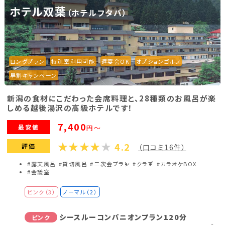
ホテル双葉
（ホテルフタバ）
ロングプラン
特別室利用可能
遅宴会OK
オプションゴルフ
早割キャンペーン
新潟の食材にこだわった会席料理と、28種類のお風呂が楽
しめる越後湯沢の高級ホテルです！
7,400
最安値
円～
4.2
評価
（口コミ16件）
#露天風呂
#貸切風呂
#二次会プラン
#クラブ
#カラオケBOX
#会議室
ピンク（3）
ノーマル（2）
シースルーコンパニオンプラン120分
ピンク