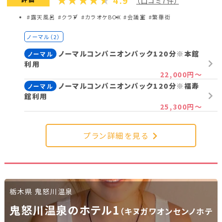
4.9
（口コミ7件）
38,540円～
#露天風呂
#クラブ
#カラオケBOX
#会議室
#繁華街
プラン詳細を見る
ノーマル（2）
ノーマルコンパニオンパック120分※本館
ノーマル
利用
22,000円～
ノーマルコンパニオンパック120分※福寿
ノーマル
館利用
25,300円～
プラン詳細を見る
栃木県 鬼怒川温泉
鬼怒川温泉のホテル1
（キヌガワオンセンノホテ