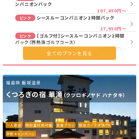
ンパニオンパック
新潟県(13)
山梨県(19)
長野県(14)
107,450円～
シースルーコンパニオン2時間パック
ピンク
石川県(7)
福井県(3)
27,950円～
【ゴルフ付】シースルーコンパニオン2時間
ピンク
関西
パック（西熱海ゴルフコース）
35,800円～
滋賀県(2)
大阪府(2)
兵庫県(2)
シースルーコンパニオン3時間パック
ピンク
35,450円～
四国
シースルーコンパニオン4時間パック
ピンク
福島県 飯坂温泉
39,450円～
香川県(1)
愛媛県(1)
シースルー・コスプレ4時間パック
くつろぎの宿 華滝
ピンク
（クツロギノヤド ハナタキ）
51,450円～
九州・沖縄
シースルーコンパニオン5時間パック
ピンク
福岡県(2)
熊本県(2)
44,450円～
一人宴会
特別室利用可能
変身プラン
現地カード決済OK
【一人宴会！】シースルーコンパニオン4時間
ピンク
パック
早割キャンペーン