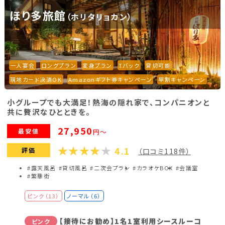
ほり多旅館
（ホリタリョカン）
福島県(26)
関東
一人宴会
ロングプラン
変身プラン
Tバック
貸切可能
栃木県(17)
群馬県(25)
茨城県(4)
現地カード決済OK
Amazonギフト券キャンペーン
早割キャンペーン
埼玉県(1)
東京都(9)
千葉県(14)
小グループでも大満足！熱海の隠れ家で、コンパニオンと
神奈川県(14)
共に贅沢なひとときを。
27,950
最安値
円～
東海
4.1
評価
（口コミ118件）
静岡県(44)
愛知県(15)
岐阜県(5)
#露天風呂
#貸切風呂
#二次会プラン
#カラオケBOX
#会議室
#繁華街
三重県(9)
ピンク（13）
ノーマル（6）
中部
【接待にお勧め】1名1室利用シースルーコ
ピンク