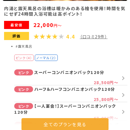
107,450円～
内湯と露天風呂の浴槽は暖かみのある檜を使用！時間を気
【一人宴会！】シースルーコンパニオン5時間
ピンク
にせず24時間入浴可能は高ポイント！
パック
122,450円～
22,000
最安値
円～
【平日限定】シースルーコンパニオン3時間
ピンク
パック（日帰り昼宴会）
4.4
評価
（口コミ29件）
38,000円～
【平日限定】シースルーコンパニオン4時間
ピンク
#露天風呂
パック（日帰り昼宴会）
42,000円～
ピンク（4）
ノーマル（2）
【平日限定】シースルーコンパニオン3時間
ピンク
パック（日帰りカラオケBOX宴会）
スーパーコンパニオンパック120分
ピンク
40,200円～
28,500円～
【平日限定】シースルーコンパニオン4時間
ピンク
ハーフ＆ハーフコンパニオンパック120分
ピンク
パック（日帰りカラオケBOX宴会）
44,200円～
25,800円～
ノーマルコンパニオン2時間パック
ノーマル
【一人宴会！】スーパーコンパニオンパック
ピンク
120分
27,950円～
67,000円～
ノーマルコンパニオン3時間パック
ノーマル
【一人宴会！】ハーフ＆ハーフコンパニオンパ
ピンク
35,450円～