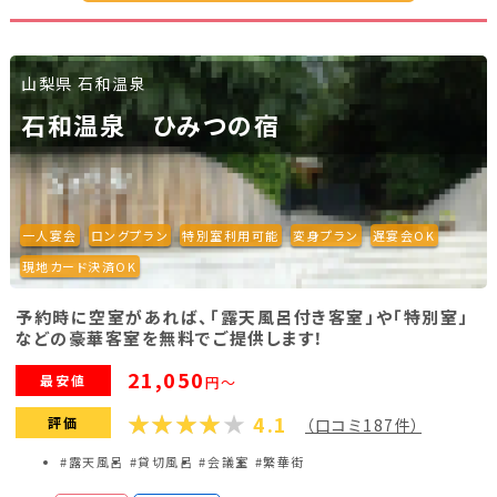
ック120分
ノーマルコンパニオン4時間パック
ノーマル
53,500円～
ノーマルコンパニオンパック120分
ノーマル
39,450円～
山梨県 石和温泉
ノーマルコンパニオン5時間パック
ノーマル
22,000円～
【一人宴会！】ノーマルコンパニオンパック
石和温泉 ひみつの宿
ノーマル
44,450円～
120分
熱海芸者2時間パック
ノーマル
49,000円～
34,650円～
【一人宴会！】熱海芸者2時間パック
ノーマル
プラン詳細を見る
一人宴会
ロングプラン
特別室利用可能
変身プラン
遅宴会OK
66,650円～
現地カード決済OK
予約時に空室があれば、「露天風呂付き客室」や「特別室」
プラン詳細を見る
などの豪華客室を無料でご提供します！
21,050
最安値
円～
4.1
評価
（口コミ187件）
#露天風呂
#貸切風呂
#会議室
#繁華街