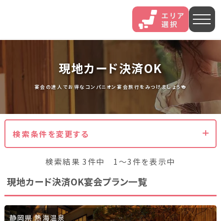
人気エリア
現地カード決済OK
石和
伊香保
熱海
宴会の達人でお得なコンパニオン宴会旅行をみつけましょう🍻
伊豆長岡
穴原
鬼怒川
検索条件を変更する
いわき湯本
越後湯沢
三谷
検索結果 3件中 1～3件を表示中
山中
あわら
菊池
現地カード決済OK宴会プラン一覧
北海道・東北
北海道(13)
岩手県(3)
山形県(3)
宮城県(8)
静岡県 熱海温泉