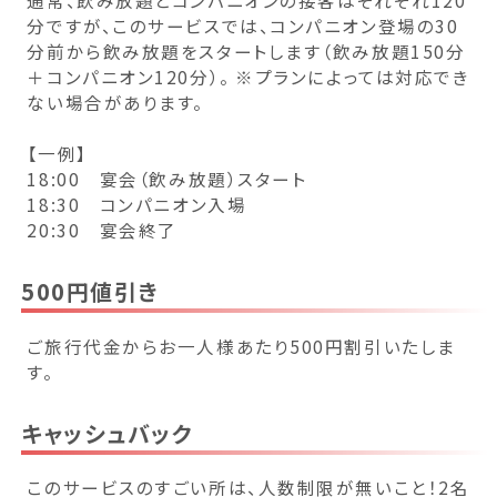
分ですが、このサービスでは、コンパニオン登場の30
福島県(26)
分前から飲み放題をスタートします（飲み放題150分
＋コンパニオン120分）。 ※プランによっては対応でき
関東
ない場合があります。
【一例】
栃木県(17)
群馬県(25)
茨城県(4)
18:00 宴会（飲み放題）スタート
埼玉県(1)
東京都(9)
千葉県(14)
18:30 コンパニオン入場
20:30 宴会終了
神奈川県(14)
500円値引き
東海
ご旅行代金からお一人様あたり500円割引いたしま
静岡県(44)
愛知県(15)
岐阜県(5)
す。
三重県(9)
キャッシュバック
中部
このサービスのすごい所は、人数制限が無いこと！2名