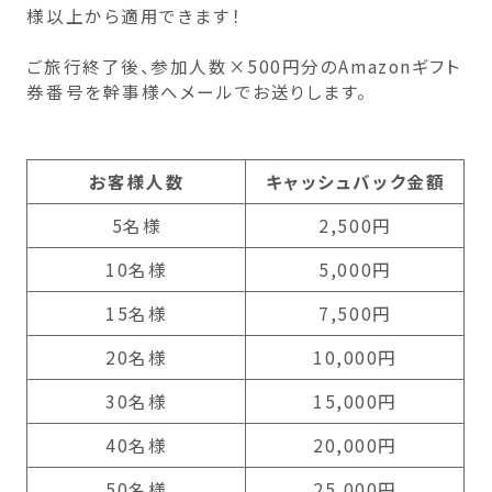
様以上から適用できます！
新潟県(13)
山梨県(19)
長野県(14)
ご旅行終了後、参加人数×500円分のAmazonギフト
石川県(7)
福井県(3)
券番号を幹事様へメールでお送りします。
関西
お客様人数
キャッシュバック金額
滋賀県(2)
大阪府(2)
兵庫県(2)
5名様
2,500円
四国
10名様
5,000円
香川県(1)
愛媛県(1)
15名様
7,500円
20名様
10,000円
九州・沖縄
30名様
15,000円
福岡県(2)
熊本県(2)
40名様
20,000円
50名様
25,000円