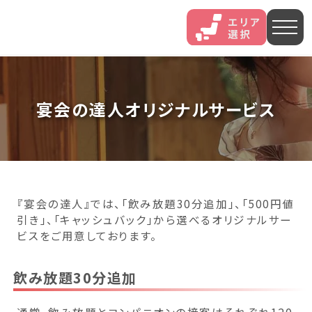
人気エリア
宴会の達人オリジナルサービス
石和
伊香保
熱海
伊豆長岡
穴原
鬼怒川
いわき湯本
越後湯沢
三谷
『宴会の達人』では、「飲み放題30分追加」、「500円値
引き」、「キャッシュバック」から選べるオリジナルサー
山中
あわら
菊池
ビスをご用意しております。
北海道・東北
飲み放題30分追加
北海道(13)
岩手県(3)
山形県(3)
宮城県(8)
通常、飲み放題とコンパニオンの接客はそれぞれ120