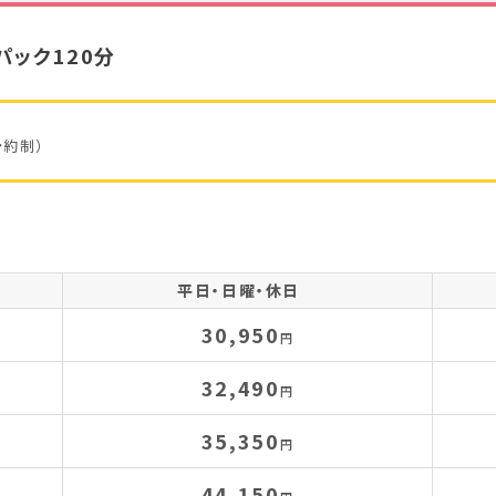
ック120分
予約制）
平日・日曜・休日
30,950
円
32,490
円
35,350
円
44,150