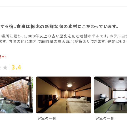
香川県(1)
愛媛県(1)
する宿。食事は栃木の新鮮な旬の素材にこだわっています。
場所に建ち、1,000年以上の古い歴史を刻む老舗ホテルです。ホテル
トルです。内湯の他に無料で庭園風の露天風呂が貸切りできます。是非と
円～
3.4
客室の一例
客室の一例