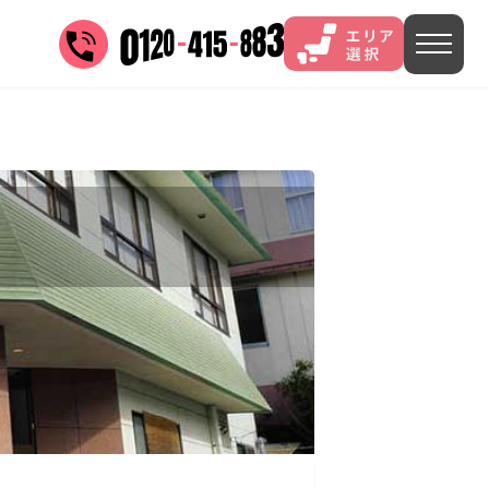
三谷
山中
あわら
菊池
)
茨城県(4)
埼玉県(1)
東京都(9)
4)
)
長野県(14)
石川県(7)