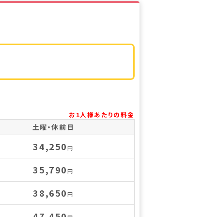
お1人様あたりの料金
土曜・休前日
34,250
円
35,790
円
38,650
円
47,450