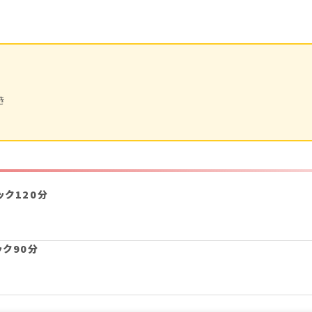
き
ク120分
ク90分