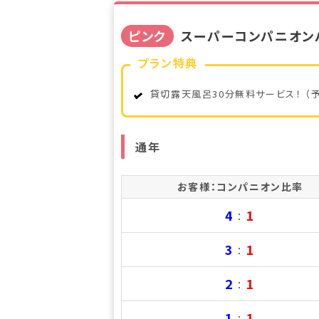
ピンク
スーパーコンパニオンパ
プラン特典
貸切露天風呂30分無料サービス！ （
通年
お客様：コンパニオン比率
4
1
：
3
1
：
2
1
：
1
1
：