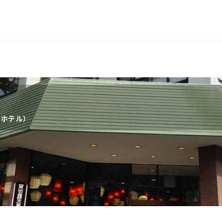
長岡
穴原
鬼怒川
いわき湯本
越後湯沢
関東
）
宮城県(8)
福島県(26)
栃木県(17)
群馬県(25
ワホテル）
千葉県(14)
神奈川県(1
中部
三重県(9)
新潟県(13)
山梨県(19
福井県(3)
四国