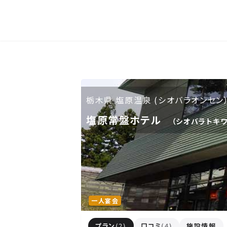
人気エリア
石和
伊香保
熱海
伊豆
北海道・東北
栃木県 塩原温泉 (シオバラオンセン
塩原常盤ホテル
北海道(13)
岩手県(3)
山形県(3)
（シオバラトキ
東海
静岡県(44)
愛知県(15)
岐阜県(5)
一人宴会
関西
プラン
(2)
口コミ
(4)
施設情報