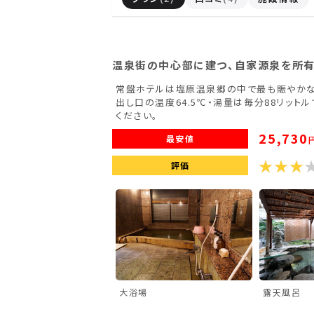
滋賀県(2)
大阪府(2)
兵庫県(2)
九州・沖縄
温泉街の中心部に建つ、自家源泉を所有
常盤ホテルは塩原温泉郷の中で最も賑やかな
福岡県(2)
熊本県(2)
出し口の温度64.5℃・湯量は毎分88リッ
ください。
25,730
最安値
評価
大浴場
露天風呂