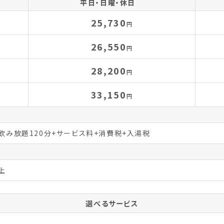
平日・日曜・休日
25,730
円
26,550
円
28,200
円
33,150
円
+飲み放題120分+サービス料+消費税+入湯税
上
選べるサービス