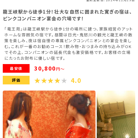
福島県(26)
龍王峡駅から徒歩1分！壮大な自然に囲まれた寛ぎの宿は、
ピンクコンパニオン宴会の穴場です！
関東
「竜王苑」は龍王峡駅から徒歩1分の場所に建つ、家族経営のアット
ホームな雰囲気の宿です。昼間は日光・鬼怒川の観光と龍王峡の散
策を楽しみ、夜は宿自慢の専属ピンクコンパニオンとの宴会を楽し
栃木県(17)
群馬県(25)
茨城県(4)
む。これが一番のお勧めコース！飲み物・おつまみの持ち込みがOK
でその上、コンパニオンの延長代金も激安価格です。お客様の立場
埼玉県(1)
東京都(9)
千葉県(14)
にたったお財布に優しい宿です。
30,800
神奈川県(14)
最安値
円～
4.0
評価
東海
静岡県(44)
愛知県(15)
岐阜県(5)
三重県(9)
中部