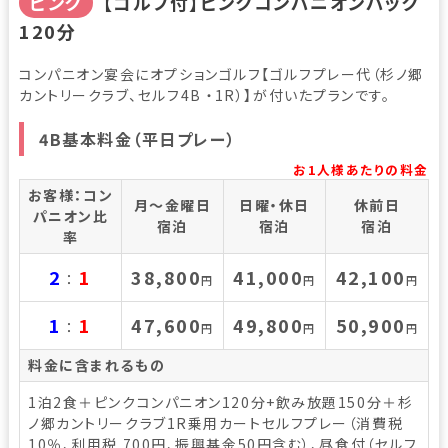
ピンク
【ゴルフ付】ピンクコンパニオンパック
120分
コンパニオン宴会にオプションゴルフ【ゴルフプレー代（杉ノ郷
カントリークラブ、セルフ4B ・1R）】が付いたプランです。
4B基本料金（平日プレー）
お1人様あたりの料金
お客様：コン
月～金曜日
日曜・休日
休前日
パニオン比
宿泊
宿泊
宿泊
率
2
1
38,800
41,000
42,100
：
円
円
円
1
1
47,600
49,800
50,900
：
円
円
円
料金に含まれるもの
1泊2食＋ピンクコンパニオン120分+飲み放題150分＋杉
ノ郷カントリークラブ1R乗用カートセルフプレー（消費税
10％、利用税 700円、振興基金50円含む）、昼食付（セルフ