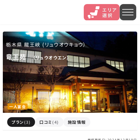
人気エリア
栃木県 龍王峡 (リュウオウキョウ）
石和
伊香保
熱海
竜王苑
（リュウオウエン）
伊豆長岡
穴原
鬼怒川
いわき湯本
越後湯沢
三谷
山中
あわら
菊池
一人宴会
北海道・東北
プラン
(3)
口コミ
(4)
施設情報
北海道(13)
岩手県(3)
山形県(3)
宮城県(8)
最終更新日：2024年12月19日