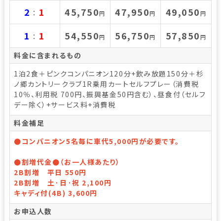
2
1
45,750
47,950
49,050
：
円
円
円
1
1
54,550
56,750
57,850
：
円
円
円
料金に含まれるもの
1泊2食＋ピンクコンパニオン120分+飲み放題150分＋杉
ノ郷カントリークラブ1R乗用カートセルフプレー（消費税
10％、利用税 700円、振興基金50円含む）、昼食付（セルフ
デー除く）+サービス料+消費税
料金補足
●コンパニオン5名毎に車代5,000円が必要です。
●割増代金●（お一人様あたり）
2B割増 平日 550円
2B割増 土·日·祝 2,100円
キャディ付(4B) 3,600円
お申込人数