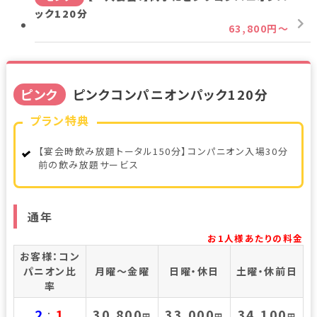
ック120分
63,800円～
ピンク
ピンクコンパニオンパック120分
プラン特典
【宴会時飲み放題トータル150分】コンパニオン入場30分
前の飲み放題サービス
通年
お1人様あたりの料金
お客様：コン
パニオン比
月曜～金曜
日曜・休日
土曜・休前日
率
2
1
30,800
33,000
34,100
：
円
円
円