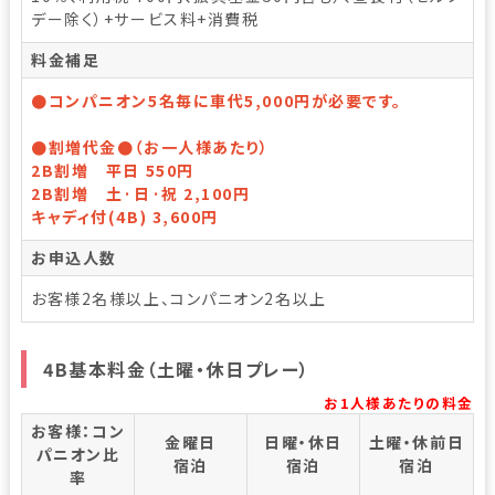
デー除く）+サービス料+消費税
料金補足
●コンパニオン5名毎に車代5,000円が必要です。
●割増代金●（お一人様あたり）
2B割増 平日 550円
2B割増 土·日·祝 2,100円
キャディ付(4B) 3,600円
お申込人数
お客様2名様以上、コンパニオン2名以上
4B基本料金（土曜・休日プレー）
お1人様あたりの料金
お客様：コン
金曜日
日曜・休日
土曜・休前日
パニオン比
宿泊
宿泊
宿泊
率