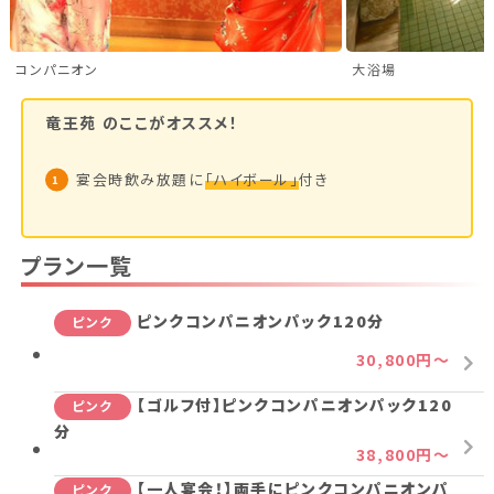
新潟県(13)
山梨県(19)
長野県(14)
コンパニオン
大浴場
石川県(7)
福井県(3)
竜王苑
のここがオススメ！
関西
宴会時飲み放題に
「ハイボール」
付き
滋賀県(2)
大阪府(2)
兵庫県(2)
四国
プラン一覧
香川県(1)
愛媛県(1)
ピンクコンパニオンパック120分
ピンク
30,800円～
九州・沖縄
【ゴルフ付】ピンクコンパニオンパック120
ピンク
福岡県(2)
熊本県(2)
分
38,800円～
【一人宴会！】両手にピンクコンパニオンパ
ピンク