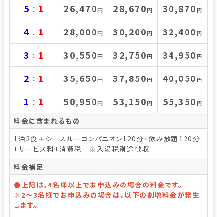
5
1
26,470
28,670
30,870
：
円
円
円
4
1
28,000
30,200
32,400
：
円
円
円
3
1
30,550
32,750
34,950
：
円
円
円
2
1
35,650
37,850
40,050
：
円
円
円
1
1
50,950
53,150
55,350
：
円
円
円
料金に含まれるもの
1泊2食＋シースルーコンパニオン120分+飲み放題120分
+サービス料+消費税 ※入湯税別途徴収
料金補足
●上記は、4名様以上でお申込みの場合の料金です。
※2～3名様でお申込みの場合は、以下の割増料金が発生
します。