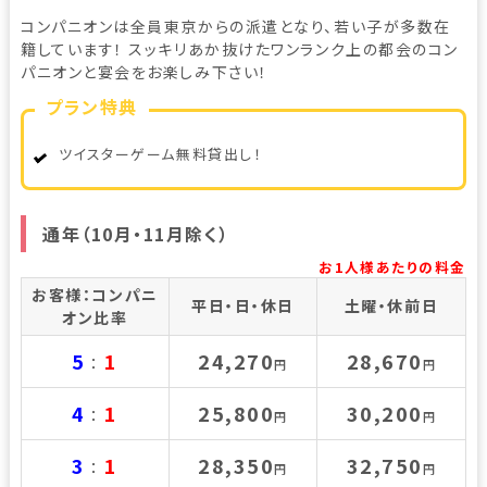
コンパニオンは全員東京からの派遣となり、若い子が多数在
籍しています！ スッキリあか抜けたワンランク上の都会のコン
パニオンと宴会をお楽しみ下さい！
プラン特典
ツイスターゲーム無料貸出し！
通年（10月・11月除く）
お1人様あたりの料金
お客様：コンパニ
平日・日・休日
土曜・休前日
オン比率
5
1
24,270
28,670
：
円
円
4
1
25,800
30,200
：
円
円
3
1
28,350
32,750
：
円
円