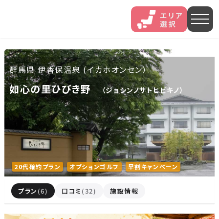
人気エリア
群馬県 伊香保温泉 (イカホオンセン）
石和
伊香保
熱海
如心の里ひびき野
（ジョシンノサトヒビキノ）
伊豆長岡
穴原
鬼怒川
いわき湯本
越後湯沢
三谷
山中
あわら
菊池
20代確約プラン
オプションゴルフ
早割キャンペーン
北海道・東北
プラン
(6)
口コミ
(32)
施設情報
北海道(13)
岩手県(3)
山形県(3)
宮城県(8)