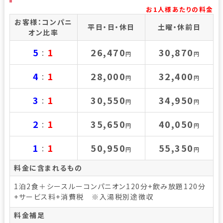
お1人様あたりの料金
お客様：コンパニ
平日・日・休日
土曜・休前日
オン比率
5
1
26,470
30,870
：
円
円
4
1
28,000
32,400
：
円
円
3
1
30,550
34,950
：
円
円
2
1
35,650
40,050
：
円
円
1
1
50,950
55,350
：
円
円
料金に含まれるもの
1泊2食＋シースルーコンパニオン120分+飲み放題120分
+サービス料+消費税 ※入湯税別途徴収
料金補足