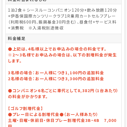
1泊2食＋シースルーコンパニオン120分+飲み放題120分
+伊香保国際カンツリークラブ1R乗用カートセルフプレー
（利用税600円、振興基金30円含む）、昼食付+サービス料
+消費税 ※入湯税別途徴収
料金補足
●上記は、4名様以上でお申込みの場合の料金です。
※2～3名様でお申込みの場合は、以下の割増料金が発生
します。
3名様の場合：お一人様につき1,100円の追加料金
2名様の場合：お一人様につき3,300円の追加料金
●コンパニオン6名ごとに車代として8,382円（1台あたり）
の料金がかかります。
【ゴルフ割増代金】
●プレー日による割増代金●（お一人様あたり）
土曜・日曜・休前日・休日プレー割増代金3B・4B 7,000
円