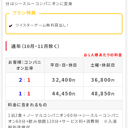
分はシースルーコンパニオンに変身
プラン特典
ツイスターゲーム無料貸出し！
通年（10月・11月除く）
お1人様あたりの料金
お客様：コンパニ
平日・日・休日
土曜・休前日
オン比率
2
1
32,400
36,800
：
円
円
1
1
44,450
48,850
：
円
円
料金に含まれるもの
1泊2食＋ノーマルコンパニオン60分→シースルーコンパニ
オン60分+飲み放題120分+サービス料+消費税 ※入湯
税別途徴収