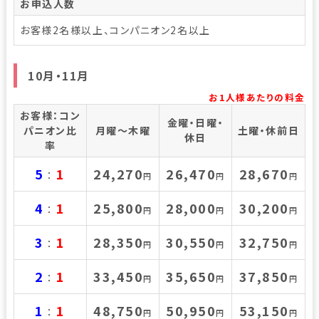
お申込人数
お客様2名様以上、コンパニオン2名以上
10月・11月
お1人様あたりの料金
お客様：コン
金曜・日曜・
パニオン比
月曜～木曜
土曜・休前日
休日
率
5
1
24,270
26,470
28,670
：
円
円
円
4
1
25,800
28,000
30,200
：
円
円
円
3
1
28,350
30,550
32,750
：
円
円
円
2
1
33,450
35,650
37,850
：
円
円
円
1
1
48,750
50,950
53,150
：
円
円
円