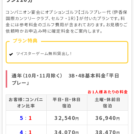
コンパニオン宴会にオプションゴルフ【ゴルフプレー代（伊香保
国際カンツリークラブ、セルフ ・1R）】が付いたプランです。料
金には参考料金のゴルフ費用が含まれております。お見積りご
依頼時かお申込み時に確定料金をご案内します。
プラン特典
ツイスターゲーム無料貸出し！
通年（10月・11月除く） 3B・4B基本料金「平日
プレー」
お1人様あたりの料金
お客様：コンパニ
平日・日・休日
土曜・休前日
オン比率
宿泊
宿泊
5
1
32,540
36,940
：
円
円
4
1
34,070
38,470
：
円
円