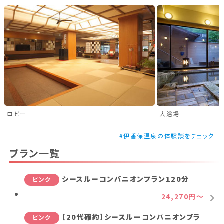
新潟県(13)
山梨県(19)
長野県(14)
石川県(7)
福井県(3)
関西
滋賀県(2)
大阪府(2)
兵庫県(2)
ロビー
大浴場
四国
#伊香保温泉の体験談をチェック
香川県(1)
愛媛県(1)
プラン一覧
九州・沖縄
シースルーコンパニオンプラン120分
ピンク
福岡県(2)
熊本県(2)
24,270円～
【20代確約】シースルーコンパニオンプラ
ピンク