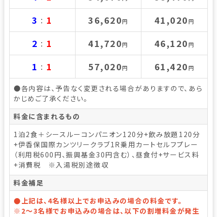
3
1
36,620
41,020
：
円
円
2
1
41,720
46,120
：
円
円
1
1
57,020
61,420
：
円
円
●各内容は、予告なく変更される場合がありますので、あら
かじめご了承ください。
料金に含まれるもの
1泊2食＋シースルーコンパニオン120分+飲み放題120分
+伊香保国際カンツリークラブ1R乗用カートセルフプレー
（利用税600円、振興基金30円含む）、昼食付+サービス料
+消費税 ※入湯税別途徴収
料金補足
●上記は、4名様以上でお申込みの場合の料金です。
※2～3名様でお申込みの場合は、以下の割増料金が発生