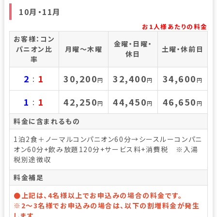
10月・11月
お1人様あたりの料金
お客様：コン
金曜・日曜・
パニオン比
月曜～木曜
土曜・休前日
休日
率
2
1
30,200
32,400
34,600
：
円
円
円
1
1
42,250
44,450
46,650
：
円
円
円
料金に含まれるもの
1泊2食＋ノーマルコンパニオン60分→シースルーコンパニ
オン60分+飲み放題120分+サービス料+消費税 ※入湯
税別途徴収
料金補足
●上記は、4名様以上でお申込みの場合の料金です。
※2～3名様でお申込みの場合は、以下の割増料金が発生
します。