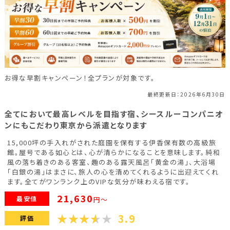
福島県(26)
関東
栃木県(18)
群馬県(25)
茨城県(4)
お得な早割キャンペーン！全プランが対象です。
埼玉県(1)
東京都(9)
千葉県(14)
最終更新日：2026年6月30日
神奈川県(15)
全てにおいて最高レベルを目指す宿、シースルーコンパニオ
ンにもこだわり東京から派遣となります
15,000坪の手入れがされた庭園を保有する伊香保有数の高級旅
東海
館。屋号である如心とは、心が清らかになることを意味します。純和
風の落ち着きのある客室、趣のある露天風呂「黄金の湯」、大浴場
静岡県(44)
愛知県(15)
岐阜県(5)
「白銀の湯」はまさに、旅人の心を清めてくれるように出迎えてくれ
ます。全てがワンランク上のVIPな気分が味わえる宿です。
三重県(9)
21,630
最安値
円～
3.9
中部
評価