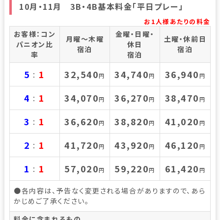
10月・11月 3B・4B基本料金「平日プレー」
お1人様あたりの料金
お客様：コン
金曜・日曜・
月曜～木曜
土曜・休前日
パニオン比
休日
宿泊
宿泊
率
宿泊
5
1
32,540
34,740
36,940
：
円
円
円
4
1
34,070
36,270
38,470
：
円
円
円
3
1
36,620
38,820
41,020
：
円
円
円
2
1
41,720
43,920
46,120
：
円
円
円
1
1
57,020
59,220
61,420
：
円
円
円
●各内容は、予告なく変更される場合がありますので、あら
かじめご了承ください。
料金に含まれるもの