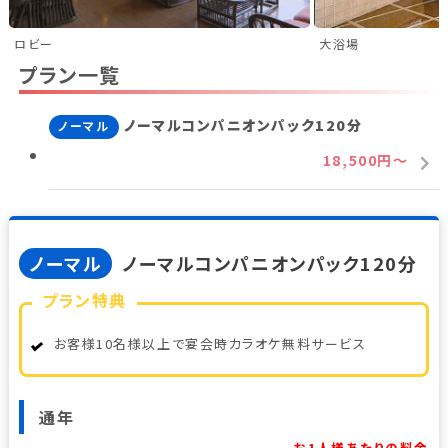
新潟県(13)
山梨県(19)
長野県(14)
ロビー
大浴場
石川県(7)
福井県(3)
プラン一覧
ノーマルコンパニオンパック120分
関西
ノーマル
18,500円～
滋賀県(2)
大阪府(2)
兵庫県(2)
四国
ノーマル
ノーマルコンパニオンパック120分
香川県(1)
愛媛県(1)
プラン特典
九州・沖縄
お客様10名様以上で宴会時カラオケ無料サービス
福岡県(2)
熊本県(2)
通年
お1人様あたりの料金