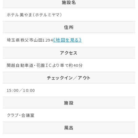
施設名
ホテル美やま（ホテルミヤマ）
住所
《地図を見る》
埼玉県秩父市山田1294
アクセス
関越自動車道・花園ＩＣより車で約40分
チェックイン／アウト
15:00／10:00
施設
クラブ・会議室
風呂