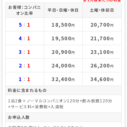
お客様：コンパニ
平日・日曜・休日
土曜・休前日
オン比率
5
1
18,500
20,700
：
円
円
4
1
19,500
21,700
：
円
円
3
1
20,900
23,100
：
円
円
2
1
24,000
26,200
：
円
円
1
1
32,400
34,600
：
円
円
料金に含まれるもの
1泊2食＋ノーマルコンパニオン120分+飲み放題120分
+サービス料+消費税+入湯税
お申込人数