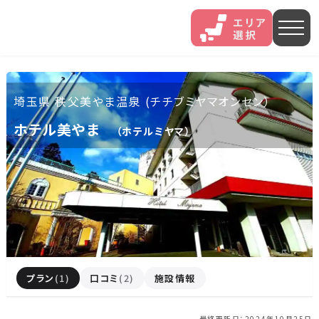
人気エリア
埼玉県 秩父美やま温泉 (チチブミヤマオンセン）
石和
伊香保
熱海
ホテル美やま
（ホテルミヤマ）
伊豆長岡
穴原
鬼怒川
いわき湯本
越後湯沢
三谷
山中
あわら
菊池
北海道・東北
プラン
(1)
口コミ
(2)
施設情報
北海道(13)
岩手県(3)
山形県(3)
宮城県(8)
最終更新日：2024年10月25日