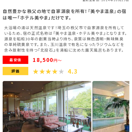
福島県(26)
自然豊かな秩父の地で自家源泉を所有！『美やま温泉』の宿
は唯一「ホテル美やま」だけです。
関東
大浴場の湯は天然温泉です！埼玉の秩父市で自家源泉を所有して
いるため、宿の正式名称は『美やま温泉・ホテル美やま』となります。
源泉を昭和30年の創業当時より持ち、泉質は無色透明・無味無臭
栃木県(18)
群馬県(25)
茨城県(4)
の単純硫黄泉です。また、玉川温泉で有名になったラジウムなどを
含み放射性を持つ『北投石』を湯船に沈めた露天風呂もあります。
埼玉県(1)
東京都(9)
千葉県(14)
18,500
最安値
円～
神奈川県(14)
4.3
評価
東海
静岡県(44)
愛知県(15)
岐阜県(5)
三重県(9)
中部