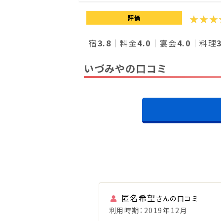
評価
滋賀県(2)
大阪府(2)
兵庫県(2)
九州・沖縄
宿
3.8
｜料金
4.0
｜宴会
4.0
｜料理
福岡県(2)
熊本県(2)
いづみやの口コミ
匿名希望
さんの口コミ
利用時期：2019年12月