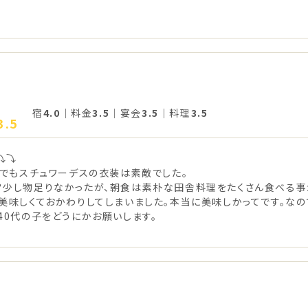
宿
4.0
｜料金
3.5
｜宴会
3.5
｜料理
3.5
3.5
⤵⤵
。でもスチュワーデスの衣装は素敵でした。
？少し物足りなかったが、朝食は素朴な田舎料理をたくさん食べる事
美味しくておかわりしてしまいました。本当に美味しかってです。な
40代の子をどうにかお願いします。