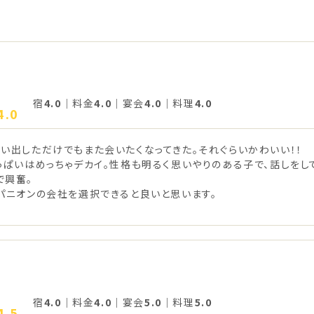
宿
4.0
｜料金
4.0
｜宴会
4.0
｜料理
4.0
4.0
い出しただけでもまた会いたくなってきた。それぐらいかわいい！！
っぱいはめっちゃデカイ。性格も明るく思いやりのある子で、話しを
で興奮。
パニオンの会社を選択できると良いと思います。
宿
4.0
｜料金
4.0
｜宴会
5.0
｜料理
5.0
4.5