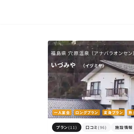
人気エリア
石和
伊香保
熱海
伊豆
福島県 穴原温泉 （アナバラオンセン
北海道・東北
いづみや
（イヅミヤ）
北海道(13)
岩手県(3)
山形県(3)
東海
静岡県(44)
愛知県(15)
岐阜県(5)
一人宴会
ロングプラン
変身プラン
熟
プラン
(11)
口コミ
(96)
施設情報
関西