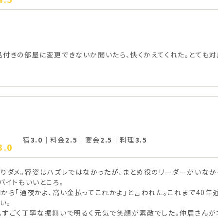
呂付きの部屋に変更できないか聞いたら、快くかえてくれた。とても対
宿
3.0
｜料金
2.5
｜宴会
2.5
｜料理
3.5
3.0
なりダメ。容姿はハズレではなかったが、まとめ役のリーダーがいなか
バイトもいいところ。
から「通夜かよ、高い金払ってこれかよ」と言われた。これまで40年
い。
。すごく丁寧な振舞いで明るく元気で笑顔が素敵でした。仲居さんが