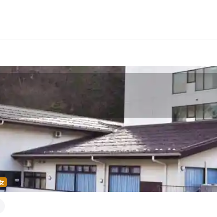
長岡
穴原
鬼怒川
いわき湯本
越後湯沢
）
関東
宮城県(8)
福島県(26)
栃木県(18)
群馬県(25
千葉県(14)
神奈川県(1
中部
三重県(9)
新潟県(13)
山梨県(19
女
福井県(3)
四国