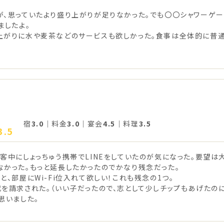
が、思っていたより盛り上がりが足りなかった。でも〇〇シャワーゲー
ましたよ。
上がりに水や麦茶などのサービスも欲しかった。食事は全体的に普通
宿
3.0
｜料金
3.0
｜宴会
4.5
｜料理
3.5
3.5
客中にしょっちゅう携帯でLINEをしていたのが気になった。要望は
なかった。もっと延長したかったのでかなり残念だった。
、部屋にWi-Fi位入れて欲しい！これも残念の1つ。
を請求された。（いい子だったので、志として少しチップもあげたの
思いました。