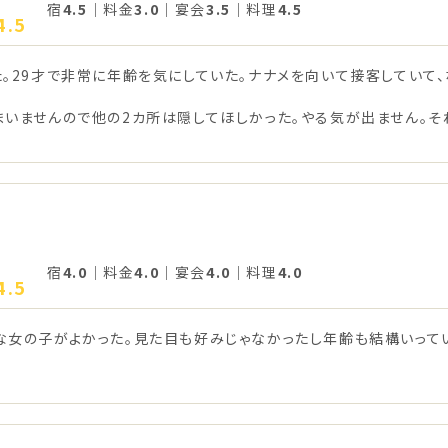
宿
4.5
｜料金
3.0
｜宴会
3.5
｜料理
4.5
4.5
。29才で非常に年齢を気にしていた。ナナメを向いて接客していて
いませんので他の2カ所は隠してほしかった。やる気が出ません。そ
宿
4.0
｜料金
4.0
｜宴会
4.0
｜料理
4.0
4.5
な女の子がよかった。見た目も好みじゃなかったし年齢も結構いって