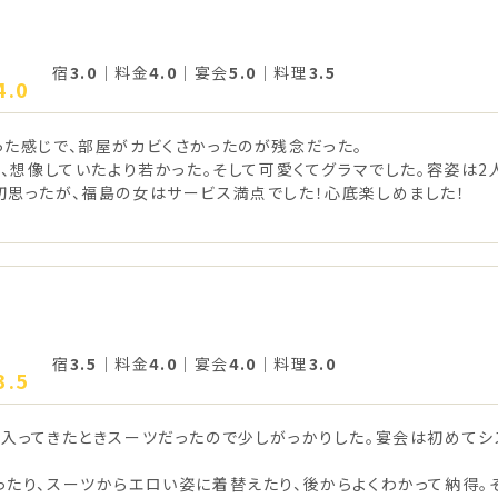
宿
3.0
｜料金
4.0
｜宴会
5.0
｜料理
3.5
4.0
った感じで、部屋がカビくさかったのが残念だった。
と、想像していたより若かった。そして可愛くてグラマでした。容姿は2
初思ったが、福島の女はサービス満点でした！心底楽しめました！
宿
3.5
｜料金
4.0
｜宴会
4.0
｜料理
3.0
3.5
、入ってきたときスーツだったので少しがっかりした。宴会は初めてシ
ったり、スーツからエロい姿に着替えたり、後からよくわかって納得。