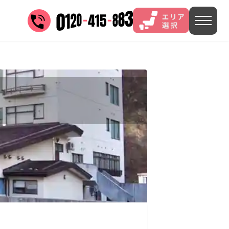
三谷
山中
あわら
菊池
)
茨城県(4)
埼玉県(1)
東京都(9)
5)
)
長野県(14)
石川県(7)