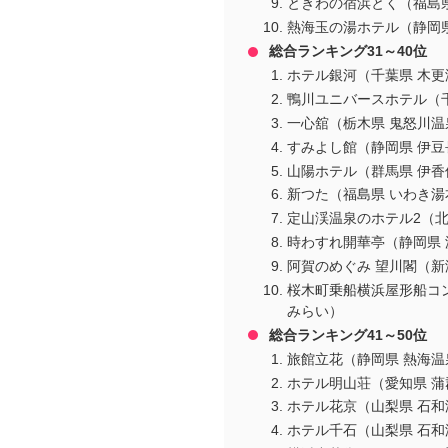
ときわの宿浜とく（福島
熱海玉の湯ホテル（静岡県
総合ランキング31～40位
ホテル銀河（千葉県 木更
鴨川ユニバースホテル（
一心舘（栃木県 鬼怒川温
すみよし館（静岡県 伊豆
山陽ホテル（群馬県 伊香
新つた（福島県 いわき湯
定山渓温泉のホテル2（北
時わすれ開華亭（静岡県
阿賀のめぐみ 望川閣（新
桜木町乗船横浜屋形船コ
みらい）
総合ランキング41～50位
旅館立花（静岡県 熱海温
ホテル明山荘（愛知県 
ホテル花京（山梨県 石和
ホテル千石（山梨県 石和