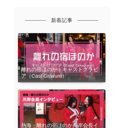
新着記事
離れの宿ほのか｜キャストグラビ
ア（Cast Gravure）
熱海・離れの宿ほのか川岸会長イ