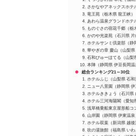
さかなやアネックスホテ
竜王苑（栃木県 龍王峡）
あわら温泉グランドホテ
ものぐさの宿花千郷（栃
かのや光楽苑（石川県 片
ホテルサンミ倶楽部（静
華やぎの章 慶山（山梨県
石和びゅーほてる（山梨県
本陣（静岡県 伊豆長岡温
総合ランキング21～30位
ホテルふじ（山梨県 石和
ニュー八景園（静岡県 伊
ホテルききょう（石川県 
ホテル三河海陽閣（愛知県
浅草橋乗船東京屋形船コ
山岸園（静岡県 伊東温泉
ホテル双葉（新潟県 越後
吹の湯旅館（福島県 いわ