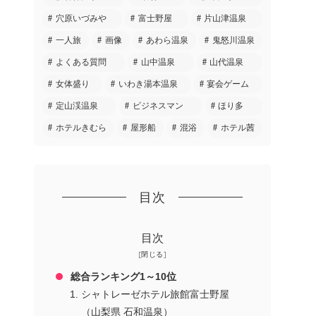
穴原いづみや
富士野屋
片山津温泉
一人旅
画像
あわら温泉
鬼怒川温泉
よくある質問
山中温泉
山代温泉
女体盛り
いわき湯本温泉
宴会ゲーム
定山渓温泉
ビジネスマン
ほり多
ホテルきむら
屋形船
混浴
ホテル茜
目次
目次
総合ランキング1～10位
シャトレーゼホテル旅館富士野屋
（山梨県 石和温泉）