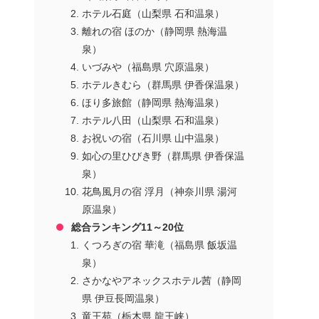
ホテル石庭（山梨県 石和温泉）
離れの宿 ほのか（静岡県 熱海温
泉）
いづみや（福島県 穴原温泉）
ホテルきむら（群馬県 伊香保温泉）
ほり多旅館（静岡県 熱海温泉）
ホテル八田（山梨県 石和温泉）
お祝いの宿（石川県 山中温泉）
如心の里ひびき野（群馬県 伊香保温
泉）
花鳥風月の宿 浮月（神奈川県 湯河
原温泉）
総合ランキング11～20位
くつろぎの宿 華滝（福島県 飯坂温
泉）
さかなやアネックスホテル茜（静岡
県 伊豆長岡温泉）
竜王苑（栃木県 龍王峡）