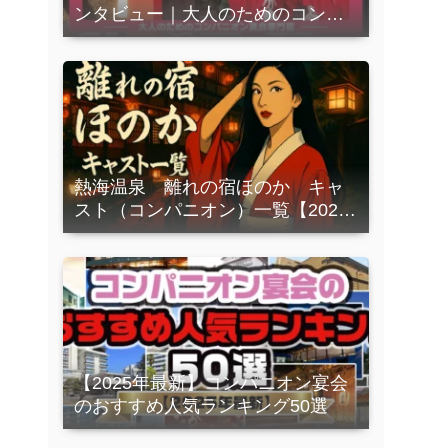
ンタビュー｜大人のためのコンパ
ニオン宴会専門宿
熱海温泉 離れの宿ほのか キャ
スト（コンパニオン）一覧【2026
年3月更新】”ほのか”でしか会うこ
とができないコンパニオンさんを
ご紹介！！
【2025年最新】コンパニオン宴会
のおすすめ人気ランキング50選