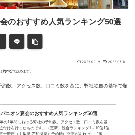
宴会のおすすめ人気ランキング50選
2025.02.19
2025.03.18
は
約29分
で読めます。
の予約数、アクセス数、口コミ数を基に、弊社独自の基準で順
）
コンパニオン宴会のおすすめ人気ランキング50選
23年の1年間における弊社の予約数、アクセス数、口コミ数を基
位付けを行ったものです。（更新）総合ランキング1～10位1位
士野屋（山梨県 石和温泉）予約時に空室があれば、【露...