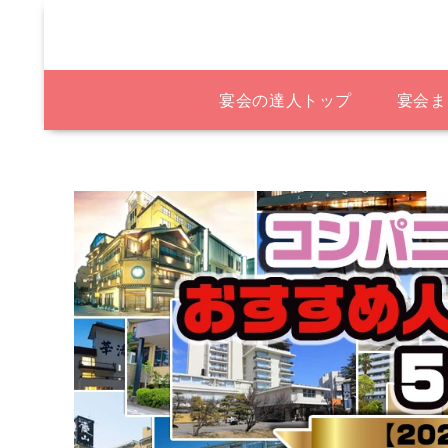
宴会の達人トップ
宴会ま