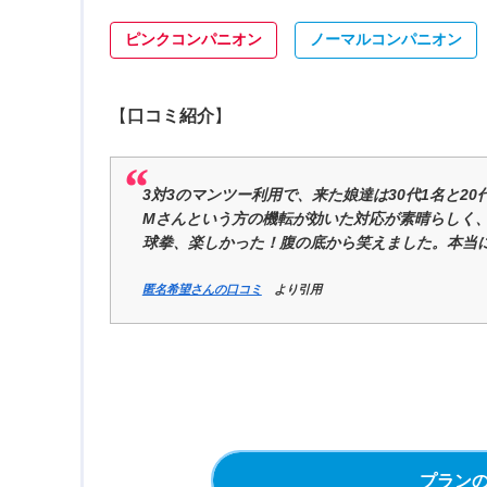
ピンクコンパニオン
ノーマルコンパニオン
【
口コミ紹介
】
3対3のマンツー利用で、来た娘達は30代1名と2
Mさんという方の機転が効いた対応が素晴らしく
球拳、楽しかった！腹の底から笑えました。本当
匿名希望さんの口コミ
より引用
プラン