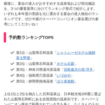
最後に、宴会の達人がおすすめする温泉地および宿泊施設
を、3つの審査基準に分けてランキング形式で紹介します。
いずれも本年度の実績を元に選出する宴会の達人独自のラン
キングです。ぜひ今後のスーパーコンパニオン宴会選びの参
考にしてくださいね！
予約数ランキングTOP5
第1位：山梨県石和温泉「
シャトレーゼホテル旅館
富士野屋
」
第2位：山梨県石和温泉「
ホテル石庭
」
第3位：神奈川県湯河原温泉「
花鳥風月の宿 浮月
」
第4位：福島県穴原温泉「
いづみや
」
第5位：静岡県熱海温泉「
ほり多旅館
」
上位1位と2位を独占した石和温泉は、日本観光地100選に選ば
れた山梨県石和町にある全国屈指の温泉街です。スーパーコ
ンパニオン宴会で利用されている方も多く、たくさんの人が