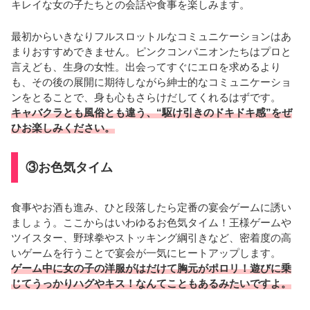
キレイな女の子たちとの会話や食事を楽しみます。
最初からいきなりフルスロットルなコミュニケーションはあ
まりおすすめできません。ピンクコンパニオンたちはプロと
言えども、生身の女性。出会ってすぐにエロを求めるより
も、その後の展開に期待しながら紳士的なコミュニケーショ
ンをとることで、身も心もさらけだしてくれるはずです。
キャバクラとも風俗とも違う、“駆け引きのドキドキ感”をぜ
ひお楽しみください。
③お色気タイム
食事やお酒も進み、ひと段落したら定番の宴会ゲームに誘い
ましょう。ここからはいわゆるお色気タイム！王様ゲームや
ツイスター、野球拳やストッキング綱引きなど、密着度の高
いゲームを行うことで宴会が一気にヒートアップします。
ゲーム中に女の子の洋服がはだけて胸元がポロリ！遊びに乗
じてうっかりハグやキス！なんてこともあるみたいですよ。