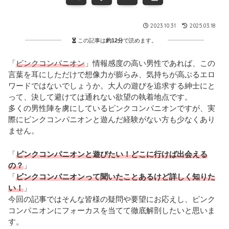
2023.10.31
2025.03.18
この記事は
約12分
で読めます。
「
ピンクコンパニオン
」情報感度の高い男性であれば、この
言葉を耳にしただけで想像力が膨らみ、気持ちが高ぶるエロ
ワードではないでしょうか。大人の遊びを追求する紳士にと
って、決して避けては通れない欲望の執着地点です。
多くの男性陣を虜にしているピンクコンパニオンですが、実
際にピンクコンパニオンと遊んだ経験がない方も少なくあり
ません。
「
ピンクコンパニオンと遊びたい！どこに行けば出会える
の？
」
「
ピンクコンパニオンって聞いたことあるけど詳しく知りた
い！
」
今回の記事ではそんな皆様の疑問や要望にお応えし、ピンク
コンパニオンにフォーカスを当てて徹底解剖したいと思いま
す。