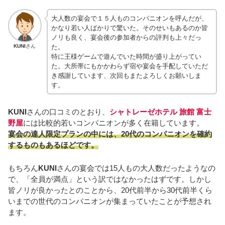
大人数の宴会で１５人ものコンパニオンを呼んだが、
かなり若い人ばかりで驚いた。そのせいもあるのか皆
ノリも良く、宴会後の参加者からの評判も上々だっ
た。
KUNI
さん
特に王様ゲームで遊んでいた時間が盛り上がってい
た。大所帯にもかかわらず宿や宴会を手配していただ
き感謝しています、次回もまたよろしくお願いしま
す。
KUNI
さんの口コミのとおり、
シャトレーゼホテル 旅館 富士
野屋
には比較的若いコンパニオンが多く在籍しています。
宴会の達人限定プランの中には、20代のコンパニオンを確約
するものもあるほどです。
もちろん
KUNI
さんの宴会では15人もの大人数だったようなの
で、「全員が満点」という訳ではなかったはずです。しかし
皆ノリが良かったとのことから、20代前半から30代前半くら
いまでの世代のコンパニオンが集まっていたことが予想され
ます。