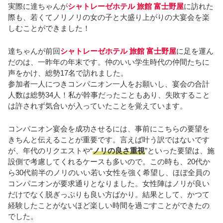
実際に達ちゃんが
シャトレーゼホテル 旅館 富士野屋
に訪れた
際も、若くてノリノリの女の子と大盛り上がりの大宴会を楽
しむことができました！
達ちゃんが前回
シャトレーゼホテル 旅館 富士野屋
に足を運ん
だのは、一昨年の年末です。仲のいい学生時代の仲間たちに
声をかけ、総勢17名で訪れました。
参加者一人につきコンパニオン一人をお願いし、宴会の合計
人数は総勢34人！私が幹事だったこともあり、失敗すること
は許されず気合いが入っていたことを覚えています。
コンパニオン宴会を成功させるには、事前にこちらの要望を
きちんと伝えることが重要です。言えば叶う訳ではないです
が、年代のリクエストや“
ノリの良さ重視
”といった要望は、施
設側で考慮してくれるケースも多いので。この時も、20代か
ら30代前半のノリのいい若い女性を強く希望し、ほぼ全員の
コンパニオンが要求通りとなりました。女性陣はノリが良い
だけでなく脱ぎっぷりも良い方ばかり。結果として、かつて
経験したことがないほど楽しい時間を過ごすことができたの
でした。