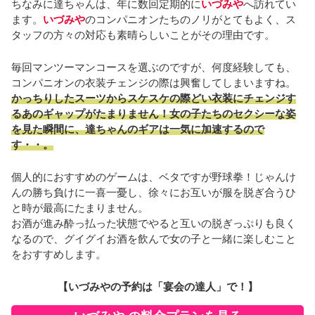
ちなみに達ちゃんは、年に数回定期的に
いづみや
へ訪れてい
ます。
いづみや
のコンパニオンたちのノリがとてもよく、ス
タッフの方々の対応も素晴らしいことがその理由です。
毎回マンツーマンコースを選ぶのですが、何度経験しても、
コンパニオンの衣装チェンジの際は興奮してしまいますね。
かっちりしたスーツからスケスケの際どい衣装にチェンジす
るあのギャップがたまりません！女の子たちのセクシーな姿
を見た瞬間に、達ちゃんのギアは一気に加速するので
す・・。
個人的におすすめのゲームは、ベタですが野球拳！じゃんけ
んの勝ち負けに一喜一憂し、徐々にお互いが服を脱ぎ合うひ
と時が最高にたまりません。
お酒が進み酔っ払った状態でやると互いの脱ぎっぷりも良く
なるので、グイグイお酒を飲んで女の子と一緒に楽しむこと
をおすすめします。
【いづみやの予約は「宴会の達人」で！】