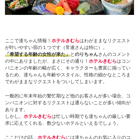
ここで達ちゃん情報！
ホテルきむら
はわがままなリクエスト
が叶いやすい宿の１つです（常連さんは特に）。
「希望する年齢の女性が来た」
と
のりちゃん
さんのコメント
の中にありましたが、まさにその通り！
ホテルきむら
はコン
パニオンの年齢の幅が広く、キャラクターも豊富に揃ってい
るため、達ちゃんも年齢やスタイル、性格の細かなところま
でわがままなリクエストをついしてしまいます。
一般的に年末年始の繁忙期など他のお客さんが多い場合、コ
ンパニオンに対するリクエストは通らないことが多い傾向が
あります。
しかし。
ホテルきむら
は忙しい時期でも達ちゃんの厳しい要
求に応えてくれる、数少ないホテルといえるでしょう。
ここだけの話、
ホテルきむら
には達ちゃんのお気に入りのコ