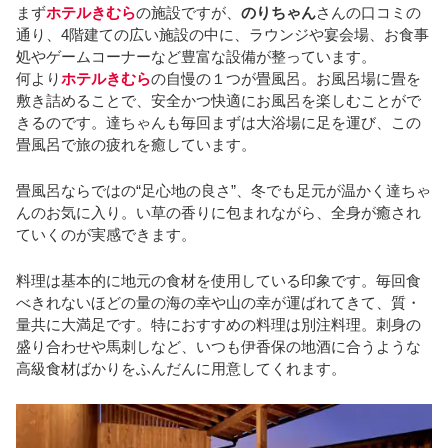
まず
ホテルきむら
の施設ですが、
のりちゃん
さんの口コミの
通り、4階建ての広い施設の中に、ラウンジや宴会場、お食事
処やゲームコーナーなど豊富な設備が整っています。
何より
ホテルきむら
の自慢の１つが畳風呂。お風呂場に畳を
敷き詰めることで、安全かつ快適にお風呂を楽しむことがで
きるのです。達ちゃんも毎回まずは大浴場に足を運び、この
畳風呂で旅の疲れを癒しています。
畳風呂ならではの“足心地の良さ”、冬でも足元が温かく達ちゃ
んのお気に入り。い草の香りに包まれながら、全身が癒され
ていくのが実感できます。
料理は基本的に地元の食材を使用している印象です。毎回食
べきれないほどの量の海の幸や山の幸が運ばれてきて、質・
量共に大満足です。特におすすめの料理は別注料理。刺身の
盛り合わせや馬刺しなど、いつも伊香保の地酒に合うような
高級食材ばかりをふんだんに用意してくれます。