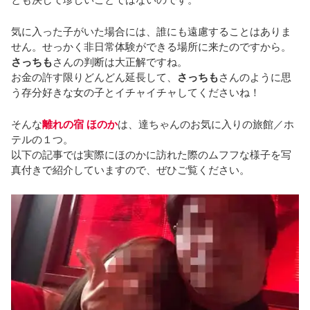
気に入った子がいた場合には、誰にも遠慮することはありま
せん。せっかく非日常体験ができる場所に来たのですから。
さっちも
さんの判断は大正解ですね。
お金の許す限りどんどん延長して、
さっちも
さんのように思
う存分好きな女の子とイチャイチャしてくださいね！
そんな
離れの宿 ほのか
は、達ちゃんのお気に入りの旅館／ホ
テルの１つ。
以下の記事では実際にほのかに訪れた際のムフフな様子を写
真付きで紹介していますので、ぜひご覧ください。