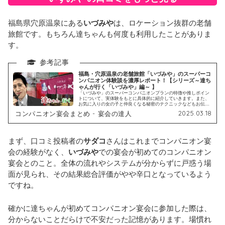
福島県穴原温泉にある
いづみや
は、ロケーション抜群の老舗
旅館です。もちろん達ちゃんも何度も利用したことがありま
す。
福島・穴原温泉の老舗旅館「いづみや」のスーパーコ
ンパニオン体験談を濃厚レポート！【シリーズ～達ち
ゃんが行く「いづみや」編～ 】
「いづみや」のスーパーコンパニオンプランの特徴や推しポイン
トについて、実体験をもとに具体的に紹介していきます。また、
お気に入りの女の子と仲良くなる秘密のテクニックなどもお伝え
しますので、ぜひじっくりとご覧になってくださいね。
2025.03.18
コンパニオン宴会まとめ - 宴会の達人
まず、口コミ投稿者の
サダコ
さんはこれまでコンパニオン宴
会の経験がなく、
いづみや
での宴会が初めてのコンパニオン
宴会とのこと。全体の流れやシステムが分からずに戸惑う場
面が見られ、その結果総合評価がやや辛口となっているよう
ですね。
確かに達ちゃんが初めてコンパニオン宴会に参加した際は、
分からないことだらけで不安だった記憶があります。場慣れ