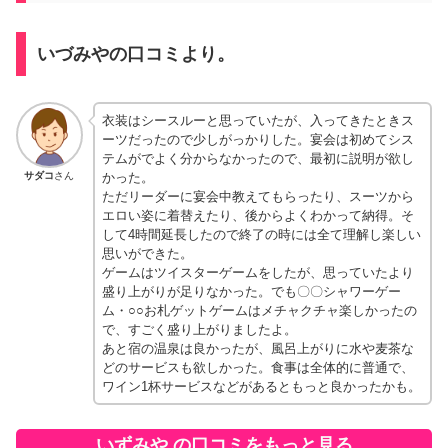
いづみやの口コミより。
衣装はシースルーと思っていたが、入ってきたときス
ーツだったので少しがっかりした。宴会は初めてシス
テムがでよく分からなかったので、最初に説明が欲し
かった。
サダコ
さん
ただリーダーに宴会中教えてもらったり、スーツから
エロい姿に着替えたり、後からよくわかって納得。そ
して4時間延長したので終了の時には全て理解し楽しい
思いができた。
ゲームはツイスターゲームをしたが、思っていたより
盛り上がりが足りなかった。でも〇〇シャワーゲー
ム・○○お札ゲットゲームはメチャクチャ楽しかったの
で、すごく盛り上がりましたよ。
あと宿の温泉は良かったが、風呂上がりに水や麦茶な
どのサービスも欲しかった。食事は全体的に普通で、
ワイン1杯サービスなどがあるともっと良かったかも。
いずみや の口コミをもっと見る