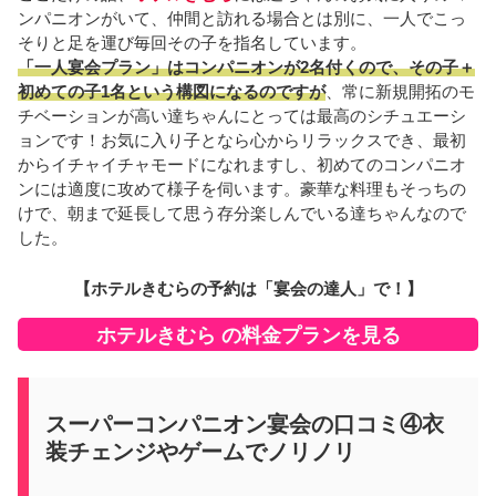
ンパニオンがいて、仲間と訪れる場合とは別に、一人でこっ
そりと足を運び毎回その子を指名しています。
「一人宴会プラン」はコンパニオンが2名付くので、その子＋
初めての子1名という構図になるのですが
、常に新規開拓のモ
チベーションが高い達ちゃんにとっては最高のシチュエーシ
ョンです！お気に入り子となら心からリラックスでき、最初
からイチャイチャモードになれますし、初めてのコンパニオ
ンには適度に攻めて様子を伺います。豪華な料理もそっちの
けで、朝まで延長して思う存分楽しんでいる達ちゃんなので
した。
【ホテルきむらの予約は「宴会の達人」で！】
ホテルきむら の料金プランを見る
スーパーコンパニオン宴会の口コミ④衣
装チェンジやゲームでノリノリ