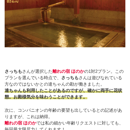
さっちも
さんが選択した
離れの宿 ほのか
の1対2プラン。この
プランを選んでいる時点で、
さっちも
さんは遊びなれている
方なのではないかとの達ちゃんの勘が働きました。
達ちゃんも利用したことがあるのですが、確かに両手に花状
態。お殿様気分を味わうことができます。
次に、コンパニオンの年齢の要望も出しているとの記述があ
りますが、これは納得。
離れの宿 ほのか
では私の細かい年齢リクエストに対しても、
毎回最大限尽力してくれます！