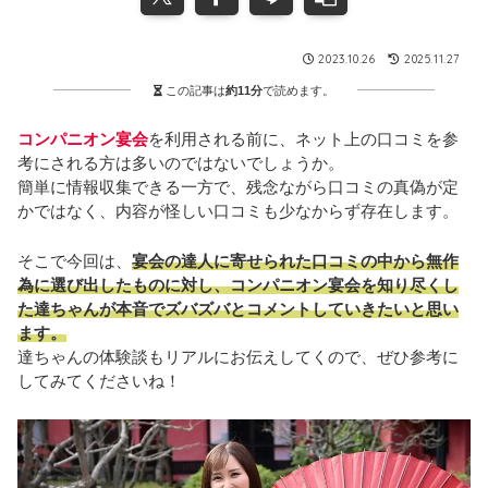
2023.10.26
2025.11.27
この記事は
約11分
で読めます。
コンパニオン宴会
を利用される前に、ネット上の口コミを参
考にされる方は多いのではないでしょうか。
簡単に情報収集できる一方で、残念ながら口コミの真偽が定
かではなく、内容が怪しい口コミも少なからず存在します。
そこで今回は、
宴会の達人に寄せられた口コミの中から無作
為に選び出したものに対し、コンパニオン宴会を知り尽くし
た達ちゃんが本音でズバズバとコメントしていきたいと思い
ます。
達ちゃんの体験談もリアルにお伝えしてくので、ぜひ参考に
してみてくださいね！