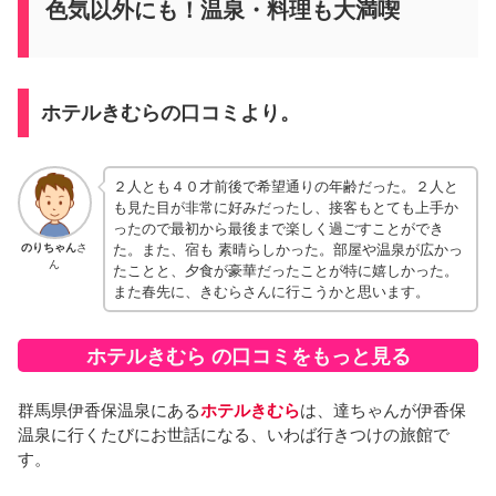
色気以外にも！温泉・料理も大満喫
ホテルきむらの口コミより。
２人とも４０才前後で希望通りの年齢だった。２人と
も見た目が非常に好みだったし、接客もとても上手か
ったので最初から最後まで楽しく過ごすことができ
た。また、宿も 素晴らしかった。部屋や温泉が広かっ
のりちゃん
さ
ん
たことと、夕食が豪華だったことが特に嬉しかった。
また春先に、きむらさんに行こうかと思います。
ホテルきむら の口コミをもっと見る
群馬県伊香保温泉にある
ホテルきむら
は、達ちゃんが伊香保
温泉に行くたびにお世話になる、いわば行きつけの旅館で
す。