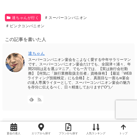
達ちゃんが行く
スーパーコンパニオン
ピンクコンパニオン
この記事を書いた人
達ちゃん
スーパーコンパニオン宴会をこよなく愛する中年サラリーマン
です。スーパーコンパニオン宴会だけでも、全国津々浦々、年
間20回は足を運ぶマニア。でも一方では、【実は旅行会社勤
務】【何気に「旅行業務取扱主任者」資格保有】【最近「WEB
ライティング技能検定」にも合格】と、真面目な一面もw宴会
の達人専属ライターとして、スーパーコンパニオン宴会の魅力
を存分に伝えるべく、日々精進しております(^O^)／
＼ 良かったらシェアしてください ／
宴会の達人
エリアから探す
プランから探す
人気ランキング
トップ