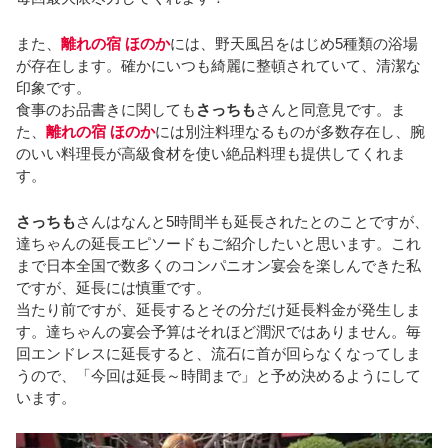
また、
離れの宿 ほのか
には、野天風呂をはじめ5種類の浴場
が存在します。確かにいつも綺麗に整頓されていて、清潔な
印象です。
食事のお品書きに関しても
さっちも
さんと同意見です。ま
た、
離れの宿 ほのか
には別注料理なるものが多数存在し、腕
のいい料理長が高級食材を使い絶品料理も提供してくれま
す。
さっちも
さんはなんと5時間半も延長されたとのことですが、
達ちゃんの延長エピソードもご紹介したいと思います。これ
まで日本全国で数多くのコンパニオン宴会を楽しんできた私
ですが、延長には慎重です。
当たり前ですが、延長するとその分だけ延長料金が発生しま
す。達ちゃんの宴会予算はそれほど潤沢ではありません。毎
回エンドレスに延長すると、流石に首が回らなくなってしま
うので、「今回は延長～時間まで」と予め決めるようにして
います。