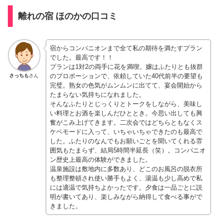
離れの宿 ほのかの口コミ
宿からコンパニオンまで全て私の期待を満たすプラン
でした。最高です！！
プランは1対2の両手に花を満喫。嬢はふたりとも抜群
のプロポーションで、依頼していた40代前半の要望も
さっちも
さん
完璧。熟女の色気がムンムンに出てて、宴会開始から
たまらない気持ちになれました。
そんなふたりとじっくりとトークをしながら、美味し
い料理とお酒を楽しんだひととき。今思い出しても興
奮がこみ上げてきます。二次会ではどちらともなくス
ケベモードに入って、いちゃいちゃできたのも最高で
した。ふたりのなんでもお願いごとを聞いてくれる雰
囲気もたまらず、結局5時間半延長（笑）。コンパニオ
ン歴史上最高の体験ができました。
温泉施設は敷地内に多数あり、どこのお風呂の脱衣所
も整理整頓され使い勝手もよく、湯温も少し高めで私
には適温で気持ちよかったです。夕食は一品ごとに説
明が書いてあり、楽しみながら納得して食べる事がで
きました。