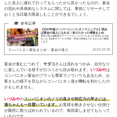
した友人に連れて行ってもらったから良かったものの、宴会
の流れや具体的なシステムに関しては、事前にリサーチして
おくと当日最大限楽しむことができるでしょう。
【2023年版スーパーコンパニオンマニュアル】読め
ば宴会の達人になれる！知りたかった情報まとめ
宴会の達人編集部がスーパーコンパニオンにまつわる気になるあ
れこれ【由来やサービス内容、料金の特徴まで】をまとめて解説
します。
2025.03.18
コンパニオン宴会まとめ - 宴会の達人
宴会が進むにつれて、
サダコ
さんは流れをつかみ、自分なり
に楽しんでいる様子が口コミから読み取れます。
いづみや
は
コンパニオン宴会のプランも豊富でノウハウもあるため、お
客さんの様子を見ながらコンパニオン達が機転を利かしたの
かもしれません。
いづみや
の
コンパニオンのノリの良さや対応力の早さには、
達ちゃんも一目置いています。
お客様を飽きさせない仕掛け
が随所に散りばめられているので、毎回楽しませてもらって
いるのです。