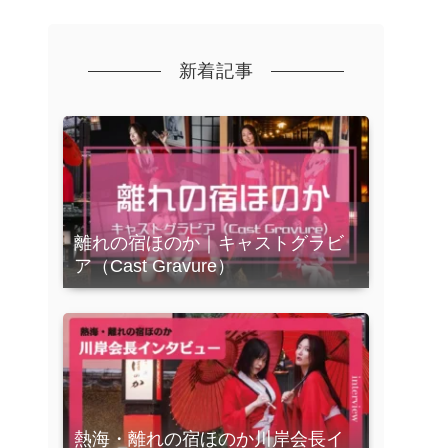
新着記事
離れの宿ほのか｜キャストグラビ
ア（Cast Gravure）
熱海・離れの宿ほのか川岸会長イ