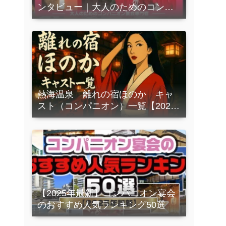
ンタビュー｜大人のためのコンパ
ニオン宴会専門宿
熱海温泉 離れの宿ほのか キャ
スト（コンパニオン）一覧【2026
年3月更新】”ほのか”でしか会うこ
とができないコンパニオンさんを
ご紹介！！
【2025年最新】コンパニオン宴会
のおすすめ人気ランキング50選