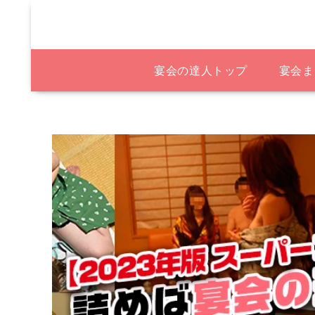
宴会の達人トップ
宴会ま