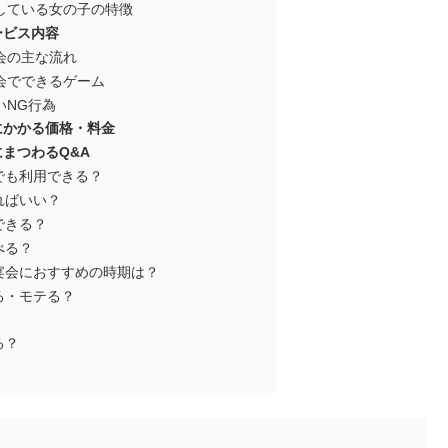
している女の子の特徴
ービス内容
会の主な流れ
会でできるゲーム
いNG行為
にかかる価格・料金
まつわるQ&A
でも利用できる？
ればいい？
できる？
べる？
宴会におすすめの時期は？
る・モテる？
る？