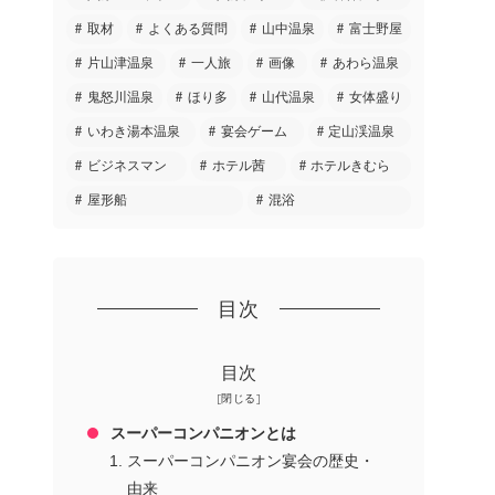
取材
よくある質問
山中温泉
富士野屋
片山津温泉
一人旅
画像
あわら温泉
鬼怒川温泉
ほり多
山代温泉
女体盛り
いわき湯本温泉
宴会ゲーム
定山渓温泉
ビジネスマン
ホテル茜
ホテルきむら
屋形船
混浴
目次
目次
スーパーコンパニオンとは
スーパーコンパニオン宴会の歴史・
由来