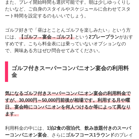
また、プレイ開始時間も選択可能です。朝は少しゆっくりし
たいなど、ご自身のスタイルやスケジュールに合わせてスタ
ート時間を設定するのもいいでしょう。
ゴルフ好きで「昼はとことんゴルフを楽しみたい」という方
には、
【ゴルフ→宴会→ゴルフ】
という
2プレープラン
がおす
すめです。こちら料金表には乗っていないオプションなの
で、興味ある方はぜひ問合せてみてください。
ゴルフ付きスーパーコンパニオン宴会の利用料
金
気になるゴルフ付きスーパーコンパニオン宴会の利用料金で
すが、30,000円～50,000円前後が相場です。利用する月や曜
日、宴会時にコンパニオンを何人つけるか等によって異なり
ます
。
利用料金の中には、
1泊2食の宿泊代
、
飲み放題付きのスーパ
ーコンパニオン宴会
、さらに
ゴルフコース1ラウンド
のプレイ