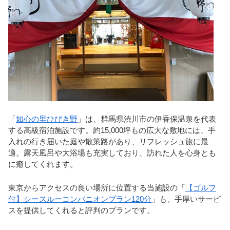
「
如心の里ひびき野
」は、群馬県渋川市の伊香保温泉を代表
する高級宿泊施設です。約15,000坪もの広大な敷地には、手
入れの行き届いた庭や散策路があり、リフレッシュ旅に最
適。露天風呂や大浴場も充実しており、訪れた人を心身とも
に癒してくれます。
東京からアクセスの良い場所に位置する当施設の「
【ゴルフ
付】シースルーコンパニオンプラン120分
」も、手厚いサービ
スを提供してくれると評判のプランです。