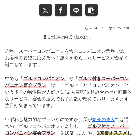
2024.03.15
2025.03.18
この記事は
約8分
で読めます。
近年、スーパーコンパニオンを含むコンパニオン業界では、
お客様の要望に応えるべく趣向を凝らしたサービスが数多く
誕生しています。
中でも「
ゴルフコンパニオン
」や「
ゴルフ付きスーパーコン
パニオン宴会プラン
」は、「ゴルフ」と「コンパニオン」と
いう多くの男性陣が大好きな“２大巨塔”を組み合わせた画期的
なサービス。宴会の達人でも予約数が増えており、ますます
注目が集まっています。
いずれも魅力的なプランなのですが、我が
宴会の達人
では通
常の「ゴルフコンパニオン」よりも、「
ゴルフ付きスーパー
コンパニオン宴会プラン
」を10倍……いや、
100倍オススメし