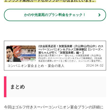
１ラウンド乗用カートセルフプレーが含まれています。
かのや光楽苑のプラン料金をチェック！
2次会延長必至！加賀温泉郷（片山津/山代/山中）のス
ーパーコンパニオン＆グルメ三昧体験記【シリーズ～
達ちゃんが行く「加賀温泉郷」編～ 】
宴会の達人専属ライター「達ちゃん」の加賀温泉郷（片山津/山
代/山中）のスーパーコンパニオン＆グルメ三昧体験記。2次会延
長必至の濃厚レポートをご覧ください。コンパニオン宴会予約サ
イト「宴会の達人」では全国のスーパーコンパニオン・ピンクコ
2024.04.02
コンパニオン宴会まとめ - 宴会の達人
ンパニオン宴会の料金や口コミ体験談などの最新情報を掲載して
おります。
まとめ
今回はゴルフ付きスーパーコンパニオン宴会プランの詳細に