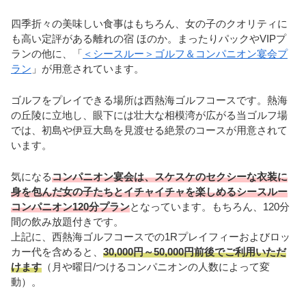
四季折々の美味しい食事はもちろん、女の子のクオリティに
も高い定評がある離れの宿 ほのか。まったりパックやVIPプ
ランの他に、「
＜シースルー＞ゴルフ＆コンパニオン宴会プ
ラン
」が用意されています。
ゴルフをプレイできる場所は西熱海ゴルフコースです。熱海
の丘陵に立地し、眼下には壮大な相模湾が広がる当ゴルフ場
では、初島や伊豆大島を見渡せる絶景のコースが用意されて
います。
気になる
コンパニオン宴会は、スケスケのセクシーな衣装に
身を包んだ女の子たちとイチャイチャを楽しめるシースルー
コンパニオン120分プラン
となっています。もちろん、120分
間の飲み放題付きです。
上記に、西熱海ゴルフコースでの1Rプレイフィーおよびロッ
カー代を含めると、
30,000円～50,000円前後でご利用いただ
けます
（月や曜日/つけるコンパニオンの人数によって変
動）。