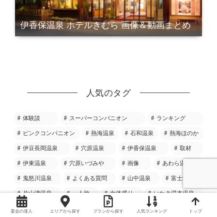
伊香保温泉 ホテルきむら 画像＆動画まとめ
人気のタグ
体験談
スーパーコンパニオン
ランキング
ピンクコンパニオン
熱海温泉
石和温泉
熱海ほのか
伊豆長岡温泉
穴原温泉
伊香保温泉
取材
伊東温泉
穴原いづみや
画像
あわら温泉
鬼怒川温泉
よくある質問
山中温泉
富士野屋
片山津温泉
一人旅
女体盛り
いわき湯本温泉
宴会ゲーム
定山渓温泉
ビジネスマン
ほり多
宴会の達人
エリアから探す
プランから探す
人気ランキング
トップ