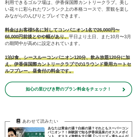
利用できるゴルフ場は、伊香保国際カントリークラブ。美し
い花々に彩られたワンランク上の本格コースで、景観を楽し
みながらのんびりとプレイできます。
料金はお客様5名に対してコンパニオン1名で26,000円〜
66,000円前後とやや幅があり、
平日より土日、また10月〜3月
の期間中が高めに設定されています。
1泊2食、シースルーコンパニオン120分、飲み放題120分に加
え、伊香保国際カントリークラブでの1ラウンド乗用カートセ
ルフプレー、昼食付の料金です。
如心の里ひびき野のプラン料金をチェック！
あなたは黄金の湯？白銀の湯？それともスーパーコン
パニオン？！体験談で知る伊香保温泉のオススメポイ
ント、オススメ旅館を大公開【シリーズ～達ちゃんが