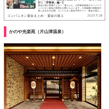
行く「伊香保」編～】
宴会の達人専属ライター「達ちゃん」が伊香保温泉のスーパーコ
ンパニオン宴会の実態を公開しちゃいます。人気旅館の体験談や
楽しみ方を大公開。コンパニオン宴会予約サイト「宴会の達人」
では全国のスーパーコンパニオン・ピンクコンパニオン宴会の料
2025.11.28
コンパニオン宴会まとめ - 宴会の達人
金や口コミ体験談などの最新情報を掲載しております。
かのや光楽苑（片山津温泉）