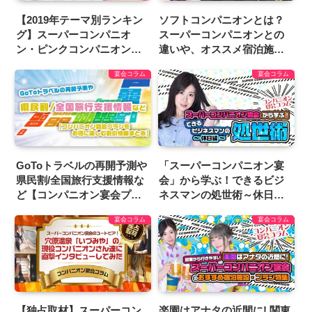
【2019年テーマ別ランキン
ソフトコンパニオンとは？
グ】スーパーコンパニオ
スーパーコンパニオンとの
ン・ピンクコンパニオン宴
違いや、オススメ宿泊施設
会の人気ホテル/旅館を一挙
教えます
宴会コラム
宴会コラム
公開
GoToトラベルの再開予測や
「スーパーコンパニオン宴
県民割/全国旅行支援情報な
会」から学ぶ！できるビジ
ど【コンパニオン宴会プラ
ネスマンの処世術～休日編
ンをお得に楽しむ割引情報
～
宴会コラム
宴会コラム
まとめ】
【独占取材】スーパーコン
楽園はアナタの近間に! 関東