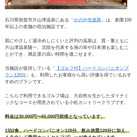
石川県加賀市片山津温泉にある「
かのや光楽苑
」は、創業100
年以上の老舗の宿泊施設です。
肌にやさしく湯冷めしにくいと評判の温泉は、質・量ともに
片山津温泉随一。北陸を代表する海の幸や日本酒も楽しむこ
とができ、満足度の高い時間を過ごせます。
当施設が提供している「
【ゴルフ付】ハードコンパニオンプ
ラン120分
」も、利用したお客様から高い評価を得ているおす
すめのプランです。
こちらで利用できるゴルフ場は、大自然を生かしたダイナミ
ックなコースが用意されている小松カントリークラブです。
料金は30,000円〜65,000円前後となっています。
1泊2食、ハードコンパニオン120分、飲み放題120分に加え、