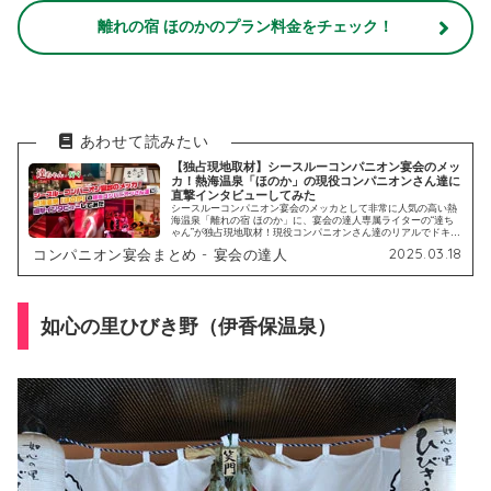
離れの宿 ほのかのプラン料金をチェック！
【独占現地取材】シースルーコンパニオン宴会のメッ
カ！熱海温泉「ほのか」の現役コンパニオンさん達に
直撃インタビューしてみた
シースルーコンパニオン宴会のメッカとして非常に人気の高い熱
海温泉「離れの宿 ほのか」に、宴会の達人専属ライターの“達ち
ゃん”が独占現地取材！現役コンパニオンさん達のリアルでドキド
キなエピソードをはじめ、達ちゃんだからこそ入手できた激レア
2025.03.18
コンパニオン宴会まとめ - 宴会の達人
写真など読み応えたっぷりのインタビュー記事です。ぜひご覧く
ださい。
如心の里ひびき野（伊香保温泉）