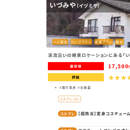
いづみや
（イヅミヤ）
一人宴会
ロングプラン
変身プラン
熟女
渓流沿いの絶景ロケーションにある「い
17,500
最安値
評価
#露天風呂
#会議室
コスプレ（4）
【超熟女】変身コスチューム
コスプレ