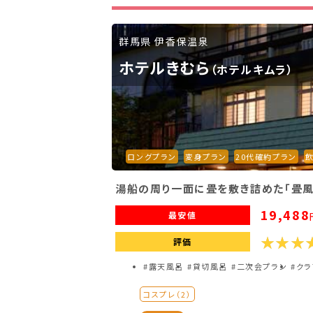
滋賀県(2)
大阪府(2)
兵庫県(2)
群馬県 伊香保温泉
九州・沖縄
ホテルきむら
（ホテルキムラ）
福岡県(2)
熊本県(2)
ロングプラン
変身プラン
20代確約プラン
湯船の周り一面に畳を敷き詰めた「畳風
19,488
最安値
評価
#露天風呂
#貸切風呂
#二次会プラン
#ク
コスプレ（2）