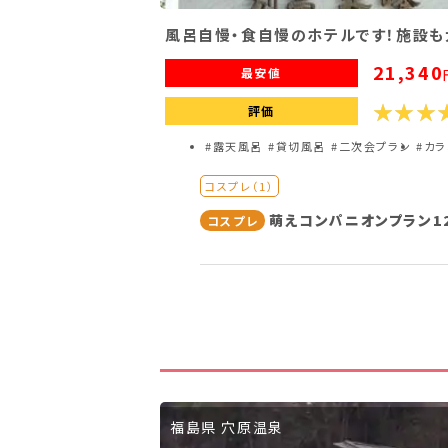
風呂自慢・食自慢のホテルです！施設も
21,340
最安値
評価
#露天風呂
#貸切風呂
#二次会プラン
#カラ
コスプレ（1）
萌えコンパニオンプラン1
コスプレ
福島県 穴原温泉