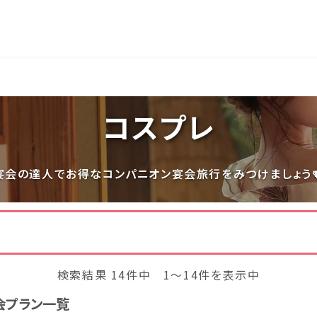
長岡
穴原
鬼怒川
いわき湯本
越後湯沢
コスプレ
関東
宮城県(8)
福島県(26)
栃木県(17)
群馬県(25
宴会の達人でお得なコンパニオン宴会旅行をみつけましょう
千葉県(14)
神奈川県(1
中部
三重県(9)
新潟県(13)
山梨県(19
検索結果 14件中 1～14件を表示中
福井県(3)
会プラン一覧
四国