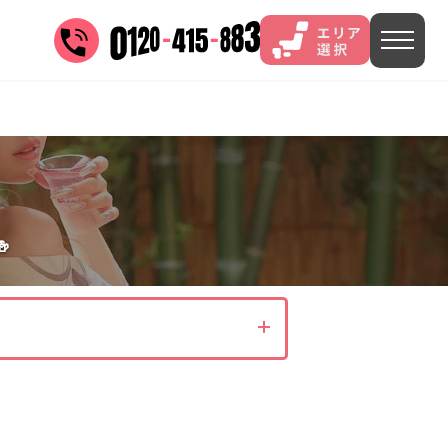
三谷
山中
あわら
菊池
)
茨城県(4)
埼玉県(1)
東京都(9)

4)
)
長野県(14)
石川県(7)