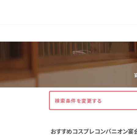
人気エリア
石和
伊香保
熱海
伊豆
北海道・東北
北海道(13)
岩手県(3)
山形県(3)
東海
検索条件を変更する
静岡県(44)
愛知県(15)
岐阜県(5)
おすすめコスプレコンパニオン宴
関西