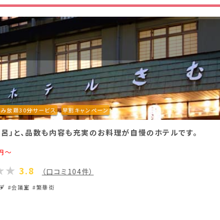
香川県(1)
愛媛県(1)
飲み放題30分サービス
早割キャンペーン
呂」と、品数も内容も充実のお料理が自慢のホテルです。
円～
3.8
（口コミ104件）
ラブ
#会議室
#繁華街