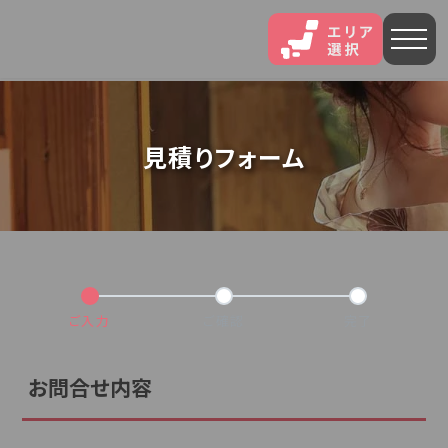
人気エリア
見積りフォーム
石和
伊香保
熱海
伊豆長岡
穴原
鬼怒川
いわき湯本
越後湯沢
三谷
ご入力
ご確認
完了
山中
あわら
菊池
お問合せ内容
北海道・東北
北海道(13)
岩手県(3)
山形県(3)
宮城県(8)