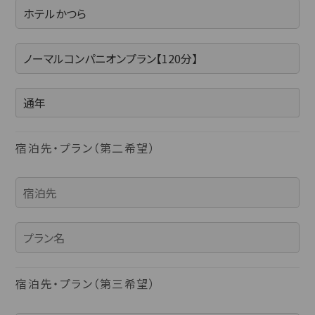
新潟県(13)
山梨県(19)
長野県(14)
石川県(7)
福井県(3)
関西
滋賀県(2)
大阪府(2)
兵庫県(2)
宿泊先・プラン（第二希望）
四国
香川県(1)
愛媛県(1)
九州・沖縄
福岡県(2)
熊本県(2)
宿泊先・プラン（第三希望）