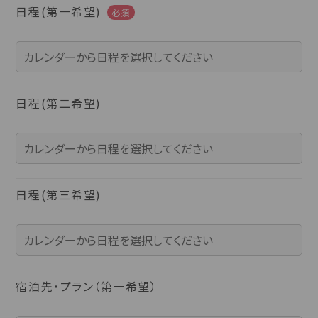
日程(第一希望)
必須
福島県(26)
関東
栃木県(17)
群馬県(25)
茨城県(4)
日程(第二希望)
埼玉県(1)
東京都(9)
千葉県(14)
神奈川県(14)
日程(第三希望)
東海
静岡県(44)
愛知県(15)
岐阜県(5)
三重県(9)
宿泊先・プラン（第一希望）
中部