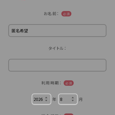
福島県(26)
お名前：
必須
関東
栃木県(17)
群馬県(25)
茨城県(4)
埼玉県(1)
東京都(9)
千葉県(14)
タイトル：
神奈川県(14)
東海
利用時期：
必須
静岡県(44)
愛知県(15)
岐阜県(5)
三重県(9)
年
月
中部