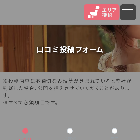
人気エリア
口コミ投稿フォーム
石和
伊香保
熱海
伊豆長岡
穴原
鬼怒川
※投稿内容に不適切な表現等が含まれていると弊社が
いわき湯本
越後湯沢
三谷
判断した場合、公開を控えさせていただくことがありま
す。
※すべて必須項目です。
山中
あわら
菊池
北海道・東北
北海道(13)
岩手県(3)
山形県(3)
宮城県(8)
ご入力
ご確認
完了