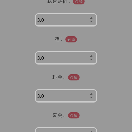
総合評価：
必須
新潟県(13)
山梨県(19)
長野県(14)
石川県(7)
福井県(3)
関西
宿：
必須
滋賀県(2)
大阪府(2)
兵庫県(2)
四国
料金：
必須
香川県(1)
愛媛県(1)
九州・沖縄
福岡県(2)
熊本県(2)
宴会：
必須